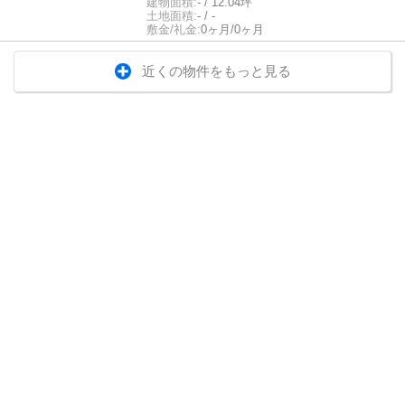
建物面積:
- / 12.04坪
土地面積:
- / -
敷金/礼金:
0ヶ月/0ヶ月
近くの物件をもっと見る