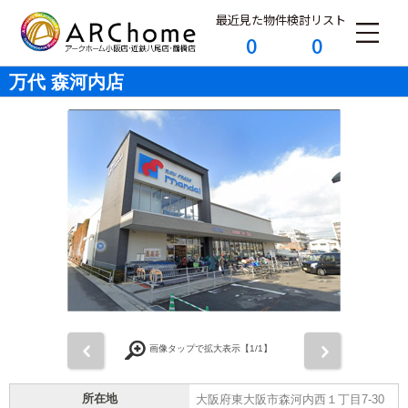
最近見た物件
検討リスト
0
0
万代 森河内店
前
次
画像タップで拡大表示【
1
/1】
所在地
大阪府東大阪市森河内西１丁目7-30