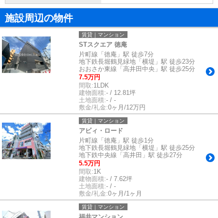
施設周辺の物件
賃貸｜マンション
STスクエア 徳庵
片町線「徳庵」駅 徒歩7分
地下鉄長堀鶴見緑地「横堤」駅 徒歩23分
おおさか東線「高井田中央」駅 徒歩25分
7.5万円
間取:
1LDK
建物面積:
- / 12.81坪
土地面積:
- / -
敷金/礼金:
0ヶ月/12万円
賃貸｜マンション
アビィ・ロード
片町線「徳庵」駅 徒歩1分
地下鉄長堀鶴見緑地「横堤」駅 徒歩25分
地下鉄中央線「高井田」駅 徒歩27分
5.5万円
間取:
1K
建物面積:
- / 7.62坪
土地面積:
- / -
敷金/礼金:
0ヶ月/1ヶ月
賃貸｜マンション
福井マンション