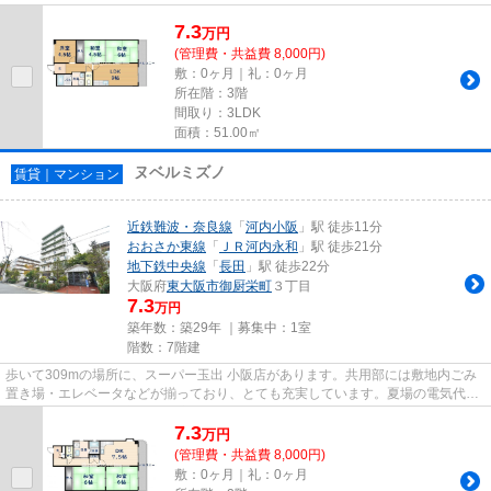
サービスが揃っているので便利...
7.3
万
円
(管理費・共益費 8,000円)
敷：0ヶ月｜礼：0ヶ月
所在階：3階
間取り：3LDK
面積：51.00㎡
ヌベルミズノ
賃貸｜マンション
近鉄難波・奈良線
「
河内小阪
」駅 徒歩11分
おおさか東線
「
ＪＲ河内永和
」駅 徒歩21分
地下鉄中央線
「
長田
」駅 徒歩22分
大阪府
東大阪市
御厨栄町
３丁目
7.3
万円
築年数：築29年 ｜募集中：
1室
階数：7階建
歩いて309mの場所に、スーパー玉出 小阪店があります。共用部には敷地内ごみ
置き場・エレベータなどが揃っており、とても充実しています。夏場の電気代も
安く抑えられる通風良好で快適...
7.3
万
円
(管理費・共益費 8,000円)
敷：0ヶ月｜礼：0ヶ月