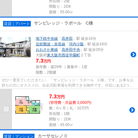
所在階：2階
間取り：2DK
面積：55.00㎡
サンビレッジ・ラポール C棟
賃貸｜アパート
地下鉄中央線
「
高井田
」駅 徒歩16分
近鉄難波・奈良線
「
河内小阪
」駅 徒歩18分
おおさか東線
「
高井田中央
」駅 徒歩20分
大阪府
東大阪市
西堤学園町
２丁目
7.3
万円
築年数：築29年 ｜募集中：
1室
階数：2階建
ぜひ一度見ていただきたい、「サンビレッジ・ラポール C棟」です。お車をお
持ちの方にオススメの、自走式駐車場を利用できる物件です。付近にある2つの
駅は、用途や行き先に応じて使...
7.3
万
円
(管理費・共益費 3,000円)
敷：0ヶ月｜礼：10万円
所在階：1階
間取り：2DK
面積：45.00㎡
カーサセレノⅡ
賃貸｜マンション