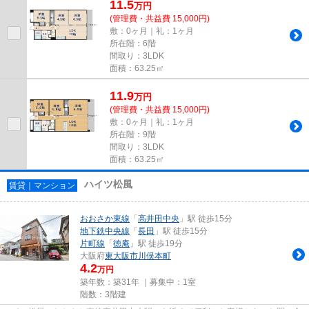
11.5
万
円
(管理費・共益費 15,000円)
敷：0ヶ月｜礼：1ヶ月
所在階：6階
間取り：3LDK
面積：63.25㎡
11.9
万
円
(管理費・共益費 15,000円)
敷：0ヶ月｜礼：1ヶ月
所在階：9階
間取り：3LDK
面積：63.25㎡
ハイツ松風
賃貸｜マンション
おおさか東線
「
高井田中央
」駅 徒歩15分
地下鉄中央線
「
長田
」駅 徒歩15分
片町線
「
徳庵
」駅 徒歩19分
大阪府
東大阪市
川俣本町
4.2
万円
築年数：築31年 ｜募集中：
1室
階数：3階建