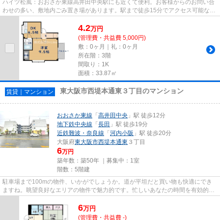
ハイツ松風：おおさか東線高井田中央駅にも近くて便利。お客様からのお問い合
わせの多い、敷地内ごみ置き場があります。駅まで徒歩15分でアクセス可能な物
件です。場所が平坦なのは、...
4.2
万
円
(管理費・共益費 5,000円)
敷：0ヶ月｜礼：0ヶ月
所在階：3階
間取り：1K
面積：33.87㎡
東大阪市西堤本通東３丁目のマンション
賃貸｜マンション
おおさか東線
「
高井田中央
」駅 徒歩12分
地下鉄中央線
「
長田
」駅 徒歩19分
近鉄難波・奈良線
「
河内小阪
」駅 徒歩20分
大阪府
東大阪市
西堤本通東
３丁目
6
万円
築年数：築50年 ｜募集中：
1室
階数：5階建
駐車場まで100mの物件、いかがでしょうか。道が平坦だと買い物も快適にでき
ますね。眺望良好なエリアの物件で魅力的です。忙しいあなたの時間を有効的に
使えるのが敷地内ごみ置き場で...
6
万
円
(管理費・共益費 -)