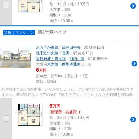
敷：0ヶ月｜礼：10万円
所在階：1階
間取り：2DK
面積：40.00㎡
第2千寿ハイツ
賃貸｜マンション
おおさか東線
「
高井田中央
」駅 徒歩12分
地下鉄中央線
「
長田
」駅 徒歩19分
近鉄難波・奈良線
「
河内小阪
」駅 徒歩20分
大阪府
東大阪市
西堤本通東
３丁目
6
万円
築年数：築50年 ｜募集中：
1室
階数：5階建
駐車場まで100mの物件、いかがでしょうか。道が平坦だと買い物も快適にでき
ますね。眺望良好なエリアの物件で魅力的です。忙しいあなたの時間を有効的に
使えるのが敷地内ごみ置き場で...
6
万
円
(管理費・共益費 -)
敷：0ヶ月｜礼：10万円
所在階：1階
間取り：2DK
面積：40.00㎡