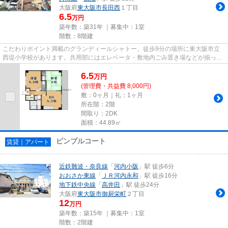
大阪府
東大阪市
長田西
１丁目
6.5
万円
築年数：築31年 ｜募集中：
1室
階数：8階建
こだわりポイント満載のグランディールシャトー。徒歩9分の場所に東大阪市立
西堤小学校があります。共用部にはエレベータ・敷地内ごみ置き場などが揃って
おります。徒歩13分で駅へのア...
6.5
万
円
(管理費・共益費 8,000円)
敷：0ヶ月｜礼：1ヶ月
所在階：2階
間取り：2DK
面積：44.89㎡
ピンブルコート
賃貸｜アパート
近鉄難波・奈良線
「
河内小阪
」駅 徒歩6分
おおさか東線
「
ＪＲ河内永和
」駅 徒歩16分
地下鉄中央線
「
高井田
」駅 徒歩24分
大阪府
東大阪市
御厨栄町
２丁目
12
万円
築年数：築15年 ｜募集中：
1室
階数：2階建