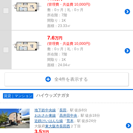
(管理費・共益費 10,000円)
敷：0ヶ月｜礼：0ヶ月
所在階：7階
間取り：1K
面積：23.33㎡
7.6
万
円
(管理費・共益費 10,000円)
敷：0ヶ月｜礼：0ヶ月
所在階：7階
間取り：1K
面積：24.04㎡
全4件を表示する
ハイウッズナガタ
賃貸｜マンション
地下鉄中央線
「
長田
」駅 徒歩8分
おおさか東線
「
高井田中央
」駅 徒歩18分
近鉄けいはんな線
「
荒本
」駅 徒歩24分
大阪府
東大阪市
長田西
２丁目
3.5
万円