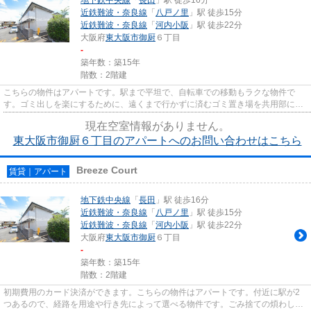
近鉄難波・奈良線
「
八戸ノ里
」駅 徒歩15分
近鉄難波・奈良線
「
河内小阪
」駅 徒歩22分
大阪府
東大阪市
御厨
６丁目
-
築年数：築15年
階数：2階建
こちらの物件はアパートです。駅まで平坦で、自転車での移動もラクな物件で
す。ゴミ出しを楽にするために、遠くまで行かずに済むゴミ置き場を共用部に付
けています。2駅利用可能でアク...
現在空室情報がありません。
東大阪市御厨６丁目のアパートへのお問い合わせはこちら
Breeze Court
賃貸｜アパート
地下鉄中央線
「
長田
」駅 徒歩16分
近鉄難波・奈良線
「
八戸ノ里
」駅 徒歩15分
近鉄難波・奈良線
「
河内小阪
」駅 徒歩22分
大阪府
東大阪市
御厨
６丁目
-
築年数：築15年
階数：2階建
初期費用のカード決済ができます。こちらの物件はアパートです。付近に駅が2
つあるので、経路を用途や行き先によって選べる物件です。ごみ捨ての煩わしさ