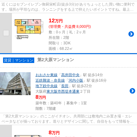
近くにはセブンイレブン御厨栄町店(徒歩3分)がありちょっとした買い物に便利で
す。場所が平坦なのは、ランニングをする上で抑えたいポイントですね。最上階
の物件です。敷地内にゴミ置...
12
万
円
(管理費・共益費 8,000円)
敷：0ヶ月｜礼：2ヶ月
所在階：2階
間取り：3DK
面積：68.22㎡
第2大原マンション
賃貸｜マンション
おおさか東線
「
高井田中央
」駅 徒歩14分
近鉄難波・奈良線
「
河内小阪
」駅 徒歩16分
地下鉄中央線
「
長田
」駅 徒歩22分
大阪府
東大阪市
西堤本通東
２丁目
8
万円
築年数：築40年 ｜募集中：
1室
階数：7階建
「第2大原マンション」のここがイチオシ。共用部には敷地内ごみ置き場・エレ
ベータなどが揃っております。造りとデザインに関して、自信をもって情報を提
供できるマンションです。この...
8
万
円