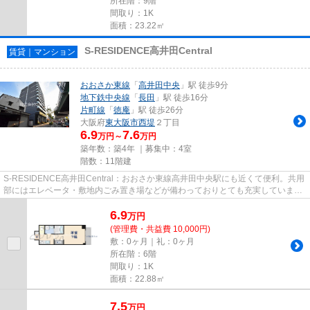
所在階：9階
間取り：1K
面積：23.22㎡
S-RESIDENCE高井田Central
賃貸｜マンション
おおさか東線
「
高井田中央
」駅 徒歩9分
地下鉄中央線
「
長田
」駅 徒歩16分
片町線
「
徳庵
」駅 徒歩26分
大阪府
東大阪市
西堤
２丁目
6.9
7.6
万円～
万円
築年数：築4年 ｜募集中：
4室
階数：11階建
S-RESIDENCE高井田Central：おおさか東線高井田中央駅にも近くて便利。共用
部にはエレベータ・敷地内ごみ置き場などが備わっておりとても充実していま
す。高層階のマンションです。電...
6.9
万
円
(管理費・共益費 10,000円)
敷：0ヶ月｜礼：0ヶ月
所在階：6階
間取り：1K
面積：22.88㎡
7.5
万
円