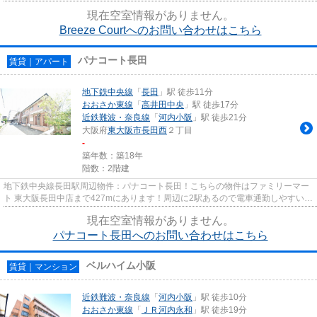
を軽減するのが、敷地内ごみ置...
現在空室情報がありません。
Breeze Courtへのお問い合わせはこちら
パナコート長田
賃貸｜アパート
地下鉄中央線
「
長田
」駅 徒歩11分
おおさか東線
「
高井田中央
」駅 徒歩17分
近鉄難波・奈良線
「
河内小阪
」駅 徒歩21分
大阪府
東大阪市
長田西
２丁目
-
築年数：築18年
階数：2階建
地下鉄中央線長田駅周辺物件：パナコート長田！こちらの物件はファミリーマー
ト 東大阪長田中店まで427mにあります！周辺に2駅あるので電車通勤しやすいで
す！初期費用のカード決済が...
現在空室情報がありません。
パナコート長田へのお問い合わせはこちら
ベルハイム小阪
賃貸｜マンション
近鉄難波・奈良線
「
河内小阪
」駅 徒歩10分
おおさか東線
「
ＪＲ河内永和
」駅 徒歩19分