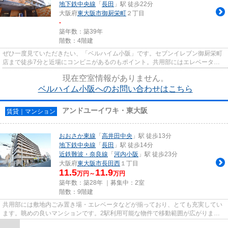
地下鉄中央線
「
長田
」駅 徒歩22分
大阪府
東大阪市
御厨栄町
２丁目
-
築年数：築39年
階数：4階建
ぜひ一度見ていただきたい、「ベルハイム小阪」です。セブンイレブン御厨栄町
店まで徒歩7分と近場にコンビニがあるのもポイント。共用部にはエレベータ・
敷地内ごみ置き場などが備わっ...
現在空室情報がありません。
ベルハイム小阪へのお問い合わせはこちら
アンドユーイワキ・東大阪
賃貸｜マンション
おおさか東線
「
高井田中央
」駅 徒歩13分
地下鉄中央線
「
長田
」駅 徒歩14分
近鉄難波・奈良線
「
河内小阪
」駅 徒歩23分
大阪府
東大阪市
長田西
１丁目
11.5
11.9
万円～
万円
築年数：築28年 ｜募集中：
2室
階数：9階建
共用部には敷地内ごみ置き場・エレベータなどが揃っており、とても充実してい
ます。眺めの良いマンションです。2駅利用可能な物件で移動範囲が広がりま
す。自走式駐車場が併設されたマ...