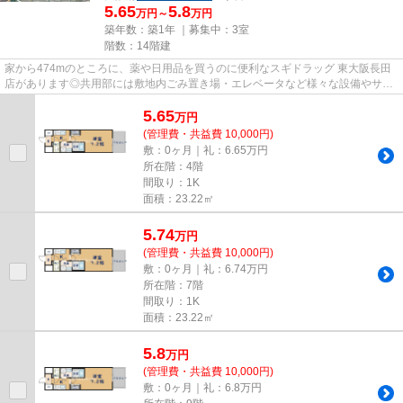
5.65
5.8
万円～
万円
築年数：築1年 ｜募集中：
3室
階数：14階建
家から474mのところに、薬や日用品を買うのに便利なスギドラッグ 東大阪長田
店があります◎共用部には敷地内ごみ置き場・エレベータなど様々な設備やサー
ビスが揃っているので便利です◎...
5.65
万
円
(管理費・共益費 10,000円)
敷：0ヶ月｜礼：6.65万円
所在階：4階
間取り：1K
面積：23.22㎡
5.74
万
円
(管理費・共益費 10,000円)
敷：0ヶ月｜礼：6.74万円
所在階：7階
間取り：1K
面積：23.22㎡
5.8
万
円
(管理費・共益費 10,000円)
敷：0ヶ月｜礼：6.8万円