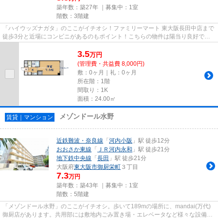
築年数：築27年 ｜募集中：
1室
階数：3階建
「ハイウッズナガタ」のここがイチオシ！ファミリーマート 東大阪長田中店まで
徒歩3分と近場にコンビニがあるのもポイント！こちらの物件は陽当り良好で
す！高いニーズのある、駅徒歩8...
3.5
万
円
(管理費・共益費 8,000円)
敷：0ヶ月｜礼：0ヶ月
所在階：1階
間取り：1K
面積：24.00㎡
メゾンドール水野
賃貸｜マンション
近鉄難波・奈良線
「
河内小阪
」駅 徒歩12分
おおさか東線
「
ＪＲ河内永和
」駅 徒歩21分
地下鉄中央線
「
長田
」駅 徒歩21分
大阪府
東大阪市
御厨栄町
３丁目
7.3
万円
築年数：築43年 ｜募集中：
1室
階数：5階建
「メゾンドール水野」のここがイチオシ。歩いて189mの場所に、mandai(万代)
御厨店があります。共用部には敷地内ごみ置き場・エレベータなど様々な設備や