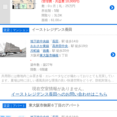
(管理費・共益費 10,000円)
敷：0ヶ月｜礼：25万円
所在階：5階
間取り：3LDK
面積：61.00㎡
イーストレジデンス長田
賃貸｜マンション
地下鉄中央線
「
長田
」駅 徒歩14分
おおさか東線
「
高井田中央
」駅 徒歩19分
片町線
「
徳庵
」駅 徒歩20分
大阪府
東大阪市
楠根
１丁目
-
築年数：築27年
階数：6階建
共用部には敷地内ごみ置き場・エレベータなどが備わっておりとても充実してい
ます。夏場は特に涼しい通風良好な環境の良い快適空間をどうぞ。防犯対策もバ
ッチリなマンションタイプの...
現在空室情報がありません。
イーストレジデンス長田へのお問い合わせはこちら
東大阪市御厨６丁目のアパート
賃貸｜アパート
地下鉄中央線
「
長田
」駅 徒歩16分