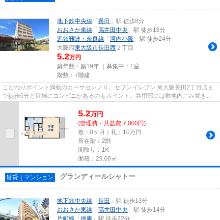
地下鉄中央線
「
長田
」駅 徒歩8分
おおさか東線
「
高井田中央
」駅 徒歩18分
近鉄難波・奈良線
「
河内小阪
」駅 徒歩24分
大阪府
東大阪市
長田西
２丁目
5.2
万円
築年数：築19年 ｜募集中：
1室
階数：7階建
こだわりポイント満載のカーサセレノⅡ。セブンイレブン 東大阪長田2丁目店ま
で徒歩6分と近場にコンビニがあるのもポイント。共用部には敷地内ごみ置き
場・エレベータなどが揃っており...
5.2
万
円
(管理費・共益費 7,000円)
敷：0ヶ月｜礼：10万円
所在階：2階
間取り：1K
面積：29.09㎡
グランディールシャトー
賃貸｜マンション
地下鉄中央線
「
長田
」駅 徒歩13分
おおさか東線
「
高井田中央
」駅 徒歩14分
片町線
「
徳庵
」駅 徒歩22分