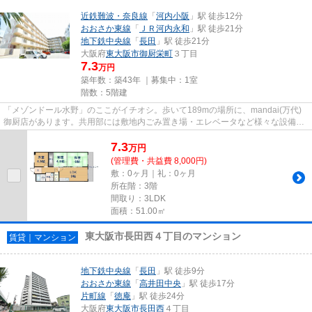
近鉄難波・奈良線
「
河内小阪
」駅 徒歩12分
おおさか東線
「
ＪＲ河内永和
」駅 徒歩21分
地下鉄中央線
「
長田
」駅 徒歩21分
大阪府
東大阪市
御厨栄町
３丁目
7.3
万円
築年数：築43年 ｜募集中：
1室
階数：5階建
「メゾンドール水野」のここがイチオシ。歩いて189mの場所に、mandai(万代)
御厨店があります。共用部には敷地内ごみ置き場・エレベータなど様々な設備や
サービスが揃っているので便利...
7.3
万
円
(管理費・共益費 8,000円)
敷：0ヶ月｜礼：0ヶ月
所在階：3階
間取り：3LDK
面積：51.00㎡
東大阪市長田西４丁目のマンション
賃貸｜マンション
地下鉄中央線
「
長田
」駅 徒歩9分
おおさか東線
「
高井田中央
」駅 徒歩17分
片町線
「
徳庵
」駅 徒歩24分
大阪府
東大阪市
長田西
４丁目