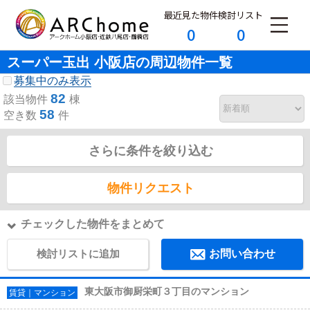
最近見た物件
検討リスト
0
0
スーパー玉出 小阪店の周辺物件一覧
募集中のみ表示
82
該当物件
棟
58
空き数
件
さらに条件を絞り込む
物件リクエスト
チェックした物件をまとめて
検討リストに追加
お問い合わせ
東大阪市御厨栄町３丁目のマンション
賃貸｜マンション