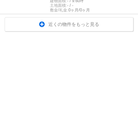
建物面積:
- / 9.60坪
土地面積:
- / -
敷金/礼金:
0ヶ月/0ヶ月
近くの物件をもっと見る