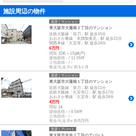
施設周辺の物件
賃貸｜マンション
東大阪市大蓮南２丁目のマンション
近鉄大阪線「弥刀」駅 徒歩15分
おおさか東線「衣摺加美北」駅 徒歩21分
関西本線「久宝寺」駅 徒歩24分
6万円
間取:
1DK＋1S(納戸)
建物面積:
- / 11.55坪
土地面積:
- / -
敷金/礼金:
0ヶ月/1ヶ月
賃貸｜マンション
東大阪市大蓮南１丁目のマンション
近鉄大阪線「弥刀」駅 徒歩11分
近鉄大阪線「久宝寺口」駅 徒歩17分
おおさか東線「久宝寺」駅 徒歩24分
4万円
間取:
1K
建物面積:
- / 8.54坪
土地面積:
- / -
敷金/礼金:
0ヶ月/5万円
賃貸｜アパート
東大阪市友井２丁目のアパート