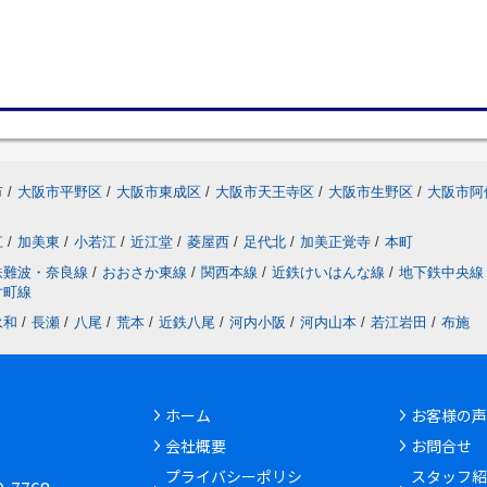
市
/
大阪市平野区
/
大阪市東成区
/
大阪市天王寺区
/
大阪市生野区
/
大阪市阿
江
/
加美東
/
小若江
/
近江堂
/
菱屋西
/
足代北
/
加美正覚寺
/
本町
鉄難波・奈良線
/
おおさか東線
/
関西本線
/
近鉄けいはんな線
/
地下鉄中央線
片町線
永和
/
長瀬
/
八尾
/
荒本
/
近鉄八尾
/
河内小阪
/
河内山本
/
若江岩田
/
布施
ホーム
お客様の声
会社概要
お問合せ
6
プライバシーポリシ
スタッフ紹