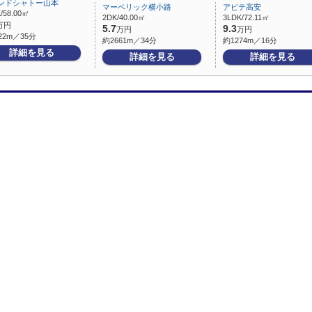
ンドシャトー山本
マーベリック横小路
アピテ高安
/58.00㎡
2DK/40.00㎡
3LDK/72.11㎡
万円
5.7
9.3
万円
万円
22m／35分
約2661m／34分
約1274m／16分
詳細を見る
詳細を見る
詳細を見る