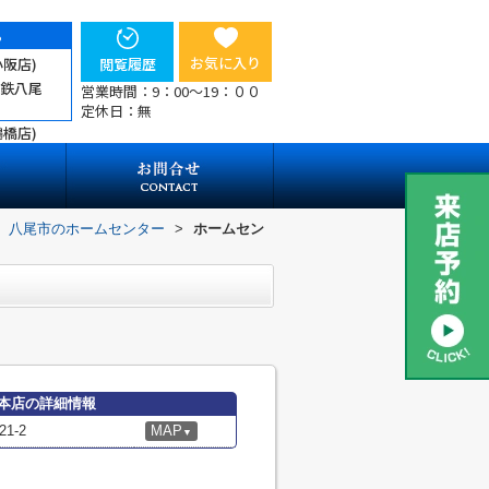
ら
お気に入り
小阪店)
閲覧履歴
近鉄八尾
営業時間：9：00～19：００
定休日：無
鶴橋店)
八尾市のホームセンター
>
ホームセン
本店の詳細情報
1-2
MAP
▼