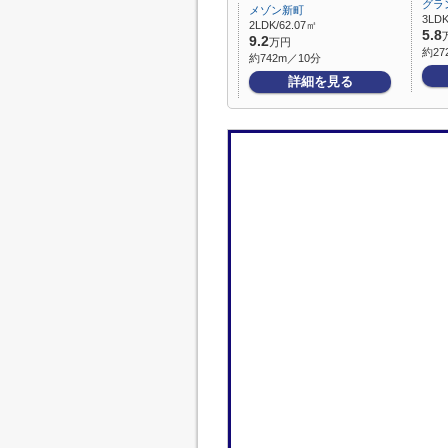
グラ
メゾン新町
3LDK
2LDK/62.07㎡
5.8
9.2
万円
約27
約742m／10分
詳細を見る