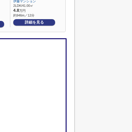
伊藤マンション
2LDK/41.00㎡
4.8
万円
約946m／12分
詳細を見る