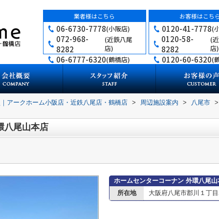
業者様はこちら
お客様はこち
06-6730-7778
0120-41-7778
(小阪店)
(
072-968-
0120-58-
(近鉄八尾
(
店)
店)
8282
8282
06-6777-6320
0120-60-6320
(鶴橋店)
(
買｜アークホーム小阪店・近鉄八尾店・鶴橋店
>
周辺施設案内
>
八尾市
>
環八尾山本店
ホームセンターコーナン 外環八尾山
所在地
大阪府八尾市郡川１丁目2