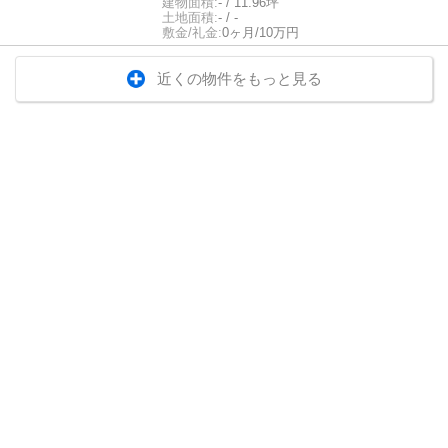
建物面積:
- / 11.96坪
土地面積:
- / -
敷金/礼金:
0ヶ月/10万円
近くの物件をもっと見る