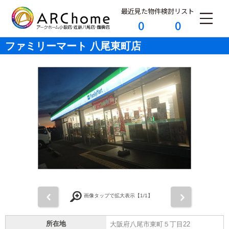
最近見た物件
検討リスト
0
0
ファミリーマート 八尾東町店
前
次
画像タップで拡大表示【
1
/1】
所在地
大阪府八尾市東町５丁目22