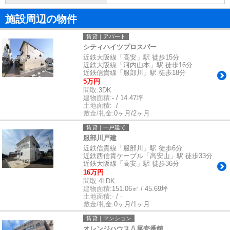
施設周辺の物件
賃貸｜アパート
シティハイツプロスパー
近鉄大阪線「高安」駅 徒歩15分
近鉄大阪線「河内山本」駅 徒歩16分
近鉄信貴線「服部川」駅 徒歩18分
5万円
間取:
3DK
建物面積:
- / 14.47坪
土地面積:
- / -
敷金/礼金:
0ヶ月/2ヶ月
賃貸｜一戸建て
服部川戸建
近鉄信貴線「服部川」駅 徒歩6分
近鉄西信貴ケーブル「高安山」駅 徒歩33分
近鉄大阪線「高安」駅 徒歩36分
16万円
間取:
4LDK
建物面積:
151.06㎡ / 45.69坪
土地面積:
- / -
敷金/礼金:
0ヶ月/1ヶ月
賃貸｜マンション
オレンジハウス八尾壱番館