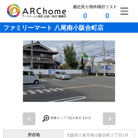
最近見た物件
検討リスト
0
0
ファミリーマート 八尾南小阪合町店
前
次
画像タップで拡大表示【
1
/1】
所在地
大阪府八尾市南小阪合町２丁目1-8