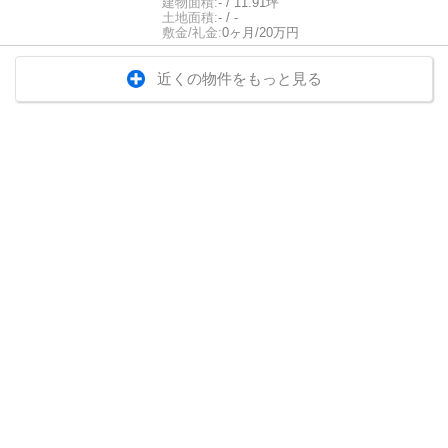
建物面積:
- / 11.91坪
土地面積:
- / -
敷金/礼金:
0ヶ月/20万円
近くの物件をもっと見る