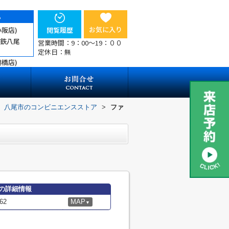
ら
お気に入り
小阪店)
閲覧履歴
近鉄八尾
営業時間：9：00～19：００
定休日：無
鶴橋店)
八尾市のコンビニエンスストア
>
ファ
の詳細情報
62
MAP
▼