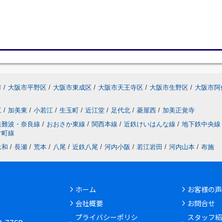
市
/
大阪市平野区
/
大阪市東成区
/
大阪市天王寺区
/
大阪市生野区
/
大阪市阿
江
/
加美東
/
小若江
/
生玉町
/
近江堂
/
足代北
/
菱屋西
/
加美正覚寺
鉄難波・奈良線
/
おおさか東線
/
関西本線
/
近鉄けいはんな線
/
地下鉄中央線
片町線
永和
/
長瀬
/
荒本
/
八尾
/
近鉄八尾
/
河内小阪
/
若江岩田
/
河内山本
/
布施
ホーム
お客様の声
会社概要
お問合せ
6
プライバシーポリシ
スタッフ紹