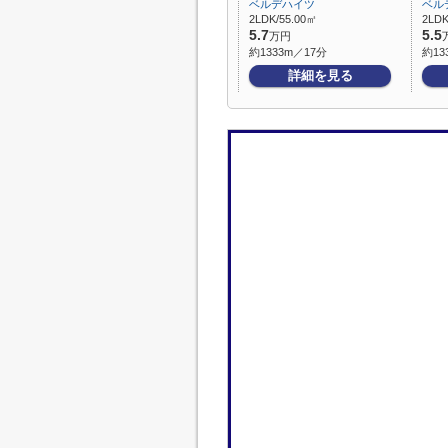
ベルデハイツ
ベル
2LDK/55.00㎡
2LDK
5.7
5.5
万円
約1333m／17分
約13
詳細を見る