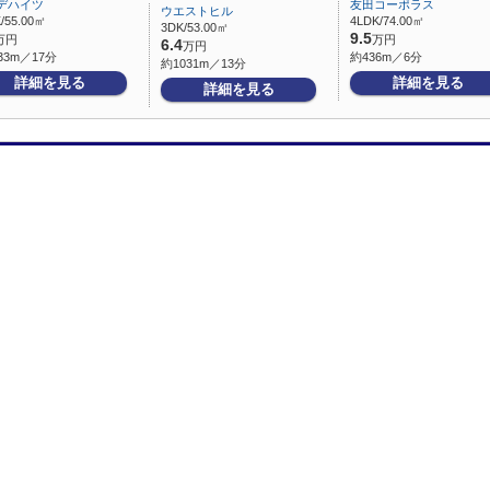
デハイツ
友田コーポラス
ウエストヒル
/55.00㎡
4LDK/74.00㎡
3DK/53.00㎡
9.5
万円
万円
6.4
万円
33m／17分
約436m／6分
約1031m／13分
詳細を見る
詳細を見る
詳細を見る