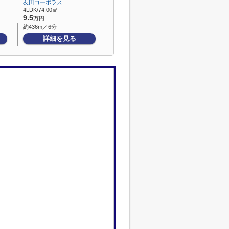
友田コーポラス
4LDK/74.00㎡
9.5
万円
約436m／6分
詳細を見る