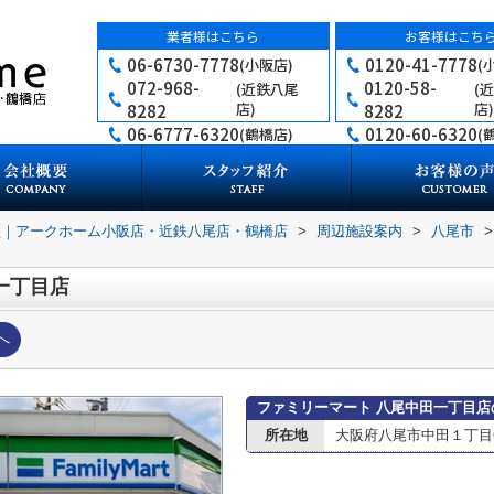
業者様はこちら
お客様はこち
06-6730-7778
0120-41-7778
(小阪店)
(
072-968-
0120-58-
(近鉄八尾
(
店)
店)
8282
8282
06-6777-6320
0120-60-6320
(鶴橋店)
(
買｜アークホーム小阪店・近鉄八尾店・鶴橋店
>
周辺施設案内
>
八尾市
>
一丁目店
へ
ファミリーマート 八尾中田一丁目店
所在地
大阪府八尾市中田１丁目