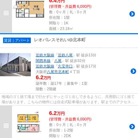
6.4
万
円
(管理費・共益費 6,000円)
敷：0ヶ月｜礼：0ヶ月
所在階：1階
間取り：1K
面積：23.18㎡
レオパレスそれいゆ北本町
賃貸｜アパート
近鉄大阪線
「
近鉄八尾
」駅 徒歩13分
関西本線
「
八尾
」駅 徒歩32分
近鉄大阪線
「
久宝寺口
」駅 徒歩17分
大阪府
八尾市
北本町
４丁目
6.2
万円
築年数：築17年 ｜募集中：
1室
階数：2階建
地域のゴミ捨て場まで行かずにサッとゴミ出しできるように、共用部にゴミ捨て
場があります。こちらの物件には自走式駐車場があります。駅までのアクセスが
良い、徒歩13分のところに位...
6.2
万
円
(管理費・共益費 6,000円)
敷：0ヶ月｜礼：0ヶ月
所在階：1-2階
間取り：2DK