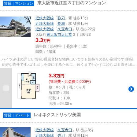
東大阪市近江堂３丁目のマンション
賃貸｜マンション
近鉄大阪線
「
弥刀
」駅 徒歩13分
近鉄大阪線
「
長瀬
」駅 徒歩15分
近鉄大阪線
「
久宝寺口
」駅 徒歩22分
大阪府
東大阪市
近江堂
３丁目6-23
3.3
万円
築年数：築49年 ｜募集中：
1室
階数：4階建
ハイツ夕佳の詳しい情報♪通風良好な物件はいつでも気持ちの良い空間です♪眺望
良好な物件です♪ゴミ出しを楽にするために、遠くまで行かずに済むゴミ置き場を
共用部に付けています♪でき...
3.3
万
円
(管理費・共益費 5,000円)
敷：0ヶ月｜礼：0ヶ月
所在階：2階
間取り：1DK
面積：24.30㎡
レオネクストリッツ美園
賃貸｜アパート
近鉄大阪線
「
久宝寺口
」駅 徒歩8分
近鉄大阪線
「
弥刀
」駅 徒歩11分