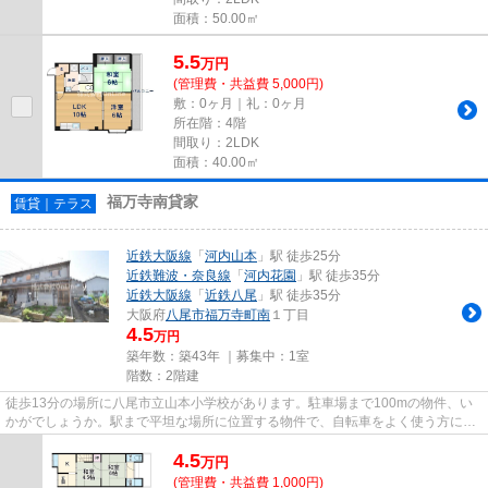
面積：50.00㎡
5.5
万
円
(管理費・共益費 5,000円)
敷：0ヶ月｜礼：0ヶ月
所在階：4階
間取り：2LDK
面積：40.00㎡
福万寺南貸家
賃貸｜テラス
近鉄大阪線
「
河内山本
」駅 徒歩25分
近鉄難波・奈良線
「
河内花園
」駅 徒歩35分
近鉄大阪線
「
近鉄八尾
」駅 徒歩35分
大阪府
八尾市
福万寺町南
１丁目
4.5
万円
築年数：築43年 ｜募集中：
1室
階数：2階建
徒歩13分の場所に八尾市立山本小学校があります。駐車場まで100mの物件、い
かがでしょうか。駅まで平坦な場所に位置する物件で、自転車をよく使う方にも
嬉しい立地です。夏場の電気代...
4.5
万
円
(管理費・共益費 1,000円)