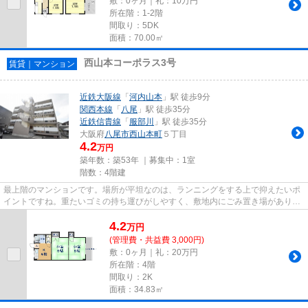
敷：0ヶ月｜礼：10万円
所在階：1-2階
間取り：5DK
面積：70.00㎡
西山本コーポラス3号
賃貸｜マンション
近鉄大阪線
「
河内山本
」駅 徒歩9分
関西本線
「
八尾
」駅 徒歩35分
近鉄信貴線
「
服部川
」駅 徒歩35分
大阪府
八尾市
西山本町
５丁目
4.2
万円
築年数：築53年 ｜募集中：
1室
階数：4階建
最上階のマンションです。場所が平坦なのは、ランニングをする上で抑えたいポ
イントですね。重たいゴミの持ち運びがしやすく、敷地内にごみ置き場がありま
す。好評の駅近物件となって...
4.2
万
円
(管理費・共益費 3,000円)
敷：0ヶ月｜礼：20万円
所在階：4階
間取り：2K
面積：34.83㎡