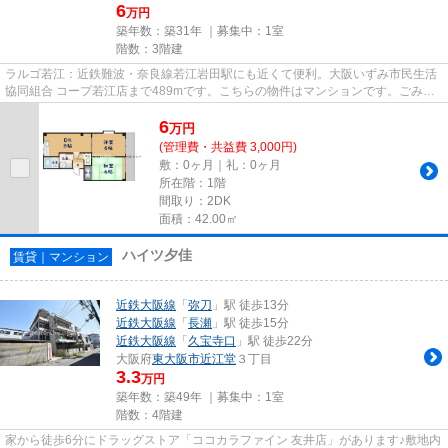
6
万円
築年数：築31年 ｜募集中：
1室
階数：3階建
ラルゴ若江：近鉄難波・奈良線若江岩田駅にも近くて便利。大阪いずみ市民生活
協同組合 コープ若江店まで489mです。こちらの物件はマンションです。ごみ置
き場も近くにあり、使い勝手も...
6
万
円
(管理費・共益費 3,000円)
敷：0ヶ月｜礼：0ヶ月
所在階：1階
間取り：2DK
面積：42.00㎡
ハイツ夕佳
賃貸｜マンション
近鉄大阪線
「
弥刀
」駅 徒歩13分
近鉄大阪線
「
長瀬
」駅 徒歩15分
近鉄大阪線
「
久宝寺口
」駅 徒歩22分
大阪府
東大阪市
近江堂
３丁目
3.3
万円
築年数：築49年 ｜募集中：
1室
階数：4階建
家から徒歩6分にドラッグストア「ココカラファイン 友井店」があります♪敷地内