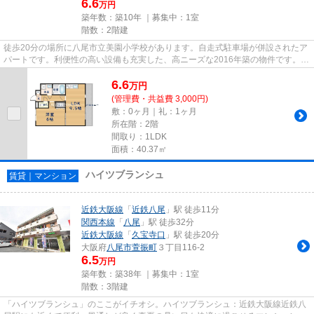
6.6
万円
築年数：築10年 ｜募集中：
1室
階数：2階建
徒歩20分の場所に八尾市立美園小学校があります。自走式駐車場が併設されたア
パートです。利便性の高い設備も充実した、高ニーズな2016年築の物件です。こ
ちらの物件はアパートです。...
6.6
万
円
(管理費・共益費 3,000円)
敷：0ヶ月｜礼：1ヶ月
所在階：2階
間取り：1LDK
面積：40.37㎡
ハイツブランシュ
賃貸｜マンション
近鉄大阪線
「
近鉄八尾
」駅 徒歩11分
関西本線
「
八尾
」駅 徒歩32分
近鉄大阪線
「
久宝寺口
」駅 徒歩20分
大阪府
八尾市
萱振町
３丁目116-2
6.5
万円
築年数：築38年 ｜募集中：
1室
階数：3階建
「ハイツブランシュ」のここがイチオシ。ハイツブランシュ：近鉄大阪線近鉄八