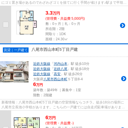
にゴミ置き場があるのでわざわざゴミを捨てに行く手間が省けます♪駅まで平坦な
エリアに位置する物件で気...
3.3
万
円
(管理費・共益費 5,000円)
敷：0ヶ月｜礼：0ヶ月
所在階：2階
間取り：1DK
面積：24.30㎡
八尾市西山本町5丁目戸建
賃貸｜一戸建て
近鉄大阪線
「
河内山本
」駅 徒歩10分
近鉄大阪線
「
近鉄八尾
」駅 徒歩18分
近鉄大阪線
「
高安
」駅 徒歩26分
大阪府
八尾市
西山本町
５丁目8-4
6
万円
築年数：築49年 ｜募集中：
1室
階数：2階建
新着情報：八尾市西山本町5丁目戸建の空室情報ならコチラ。徒歩18分の場所に
八尾市立長池小学校があります。こちらの一戸建てには自走式駐車場がありま
す。眺望良好な一戸建てで魅力的...
6
万
円
(管理費・共益費 -)