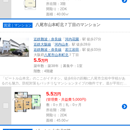
所在階：3階
間取り：2DK
面積：40.00㎡
八尾市山本町北７丁目のマンション
賃貸｜マンション
近鉄難波・奈良線
「
河内花園
」駅 徒歩27分
近鉄大阪線
「
河内山本
」駅 徒歩28分
近鉄難波・奈良線
「
若江岩田
」駅 徒歩33分
大阪府
八尾市
山本町北
７丁目
5.5
万円
築年数：築38年 ｜募集中：
1室
階数：4階建
「ビートル山本北」のここがイチオシ。徒歩6分の距離に八尾市立桂中学校があ
るのも魅力。防犯対策もバッチリなマンションタイプの物件です。道が平坦だと
買い物も快適にできますね。で...
5.5
万
円
(管理費・共益費 5,000円)
敷：0ヶ月｜礼：0ヶ月
所在階：2階
間取り：2DK
面積：45.00㎡