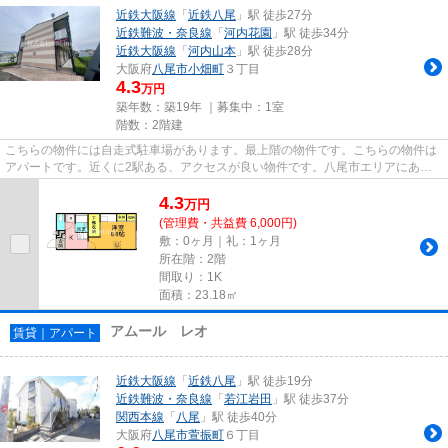
近鉄大阪線
「
近鉄八尾
」駅 徒歩27分
近鉄難波・奈良線
「
河内花園
」駅 徒歩34分
近鉄大阪線
「
河内山本
」駅 徒歩28分
大阪府
八尾市
小畑町
３丁目
4.3
万円
築年数：築19年 ｜募集中：
1室
階数：2階建
こちらの物件には自走式駐車場があります。最上階の物件です。こちらの物件は
アパートです。近くに2駅ある、アクセスが良い物件です。八尾市エリアにある
賃貸情報のことなら、地域に密...
4.3
万
円
(管理費・共益費 6,000円)
敷：0ヶ月｜礼：1ヶ月
所在階：2階
間取り：1K
面積：23.18㎡
アムール レオ
賃貸｜アパート
近鉄大阪線
「
近鉄八尾
」駅 徒歩19分
近鉄難波・奈良線
「
若江岩田
」駅 徒歩37分
関西本線
「
八尾
」駅 徒歩40分
大阪府
八尾市
萱振町
６丁目