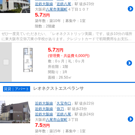
近鉄大阪線
「
近鉄八尾
」駅 徒歩23分
大阪府
八尾市
美園町
４丁目１０７
5.7
万円
築年数：築10年 ｜募集中：
1室
階数：2階建
ぜひ一度見ていただきたい、「レオネクストリッツ美園」です。徒歩10分の場所
に東大阪市立弥刀東小学校があります。クレジットカードで初期費用をお支払い
いただける物件です。2駅利用...
5.7
万
円
(管理費・共益費 6,000円)
敷：0ヶ月｜礼：0ヶ月
所在階：1階
間取り：1R
面積：26.50㎡
レオネクストエスペランサ
賃貸｜アパート
近鉄大阪線
「
久宝寺口
」駅 徒歩22分
近鉄大阪線
「
弥刀
」駅 徒歩23分
近鉄大阪線
「
近鉄八尾
」駅 徒歩24分
大阪府
八尾市
山賀町
３丁目
7.5
万円
築年数：築15年 ｜募集中：
1室