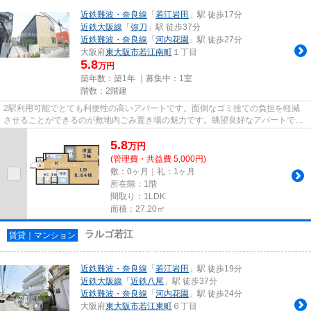
近鉄難波・奈良線
「
若江岩田
」駅 徒歩17分
近鉄大阪線
「
弥刀
」駅 徒歩37分
近鉄難波・奈良線
「
河内花園
」駅 徒歩27分
大阪府
東大阪市
若江南町
１丁目
5.8
万円
築年数：築1年 ｜募集中：
1室
階数：2階建
2駅利用可能でとても利便性の高いアパートです。面倒なゴミ捨ての負担を軽減
させることができるのが敷地内ごみ置き場の魅力です。眺望良好なアパートで
す。駐車場までの距離は100mです...
5.8
万
円
(管理費・共益費 5,000円)
敷：0ヶ月｜礼：1ヶ月
所在階：1階
間取り：1LDK
面積：27.20㎡
ラルゴ若江
賃貸｜マンション
近鉄難波・奈良線
「
若江岩田
」駅 徒歩19分
近鉄大阪線
「
近鉄八尾
」駅 徒歩37分
近鉄難波・奈良線
「
河内花園
」駅 徒歩24分
大阪府
東大阪市
若江東町
６丁目