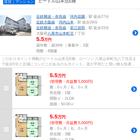
ビートル山本北E棟
賃貸｜マンション
近鉄難波・奈良線
「
河内花園
」駅 徒歩27分
近鉄大阪線
「
河内山本
」駅 徒歩28分
近鉄難波・奈良線
「
若江岩田
」駅 徒歩33分
大阪府
八尾市
山本町北
７丁目
5.5
万円
築年数：築38年 ｜募集中：
3室
階数：4階建
こだわりポイント満載のビートル山本北E棟。ローソン 八尾山本町北八丁目店ま
で徒歩5分と近場にコンビニがあるのもポイント。道が平坦だと買い物も快適に
できますね。地域のゴミ捨て場...
5.5
万
円
(管理費・共益費 5,000円)
敷：0ヶ月｜礼：0ヶ月
所在階：1階
間取り：2LDK
面積：50.00㎡
5.5
万
円
(管理費・共益費 5,000円)
敷：0ヶ月｜礼：0ヶ月
所在階：3階
間取り：2LDK