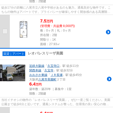
階数：2階建
徒歩17分の距離に八尾市立八尾中学校があるのも魅力。通風良好な物件です。こ
ちらの物件はアパートです。プライバシーが確保しやすく開放感のある高層階で
す。賃貸情報をお探しの方は...
7.5
万
円
(管理費・共益費 8,000円)
敷：0ヶ月｜礼：0ヶ月
所在階：2階
間取り：1K
面積：27.93㎡
レオパレスリーザ美園
賃貸｜アパート
近鉄大阪線
「
久宝寺口
」駅 徒歩11分
関西本線
「
久宝寺
」駅 徒歩32分
おおさか東線
「
ＪＲ長瀬
」駅 徒歩45分
大阪府
八尾市
美園町
２丁目
6.4
万円
築年数：築20年 ｜募集中：
1室
階数：2階建
当社イチオシの物件の「レオパレスリーザ美園」。ぜひ一度ご覧ください。美園
公園まで徒歩6分と近いです。通風システムが整った、住環境の良い安心の物件
です。敷地内にごみ置き場があ...