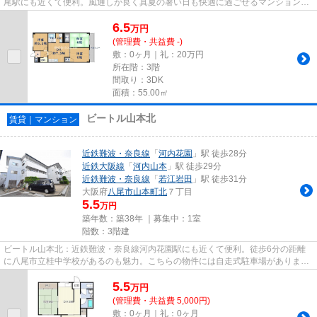
尾駅にも近くて便利。風通しが良く真夏の暑い日も快適に過ごせるマンションで
す。短時間でごみ出しを終え...
6.5
万
円
(管理費・共益費 -)
敷：0ヶ月｜礼：20万円
所在階：3階
間取り：3DK
面積：55.00㎡
ビートル山本北
賃貸｜マンション
近鉄難波・奈良線
「
河内花園
」駅 徒歩28分
近鉄大阪線
「
河内山本
」駅 徒歩29分
近鉄難波・奈良線
「
若江岩田
」駅 徒歩31分
大阪府
八尾市
山本町北
７丁目
5.5
万円
築年数：築38年 ｜募集中：
1室
階数：3階建
ビートル山本北：近鉄難波・奈良線河内花園駅にも近くて便利。徒歩6分の距離
に八尾市立桂中学校があるのも魅力。こちらの物件には自走式駐車場がありま
す。防犯対策もバッチリなマンシ...
5.5
万
円
(管理費・共益費 5,000円)
敷：0ヶ月｜礼：0ヶ月