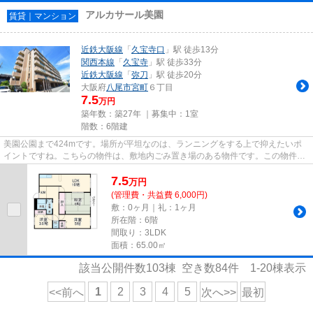
アルカサール美園
賃貸｜マンション
近鉄大阪線
「
久宝寺口
」駅 徒歩13分
関西本線
「
久宝寺
」駅 徒歩33分
近鉄大阪線
「
弥刀
」駅 徒歩20分
大阪府
八尾市
宮町
６丁目
7.5
万円
築年数：築27年 ｜募集中：
1室
階数：6階建
美園公園まで424mです。場所が平坦なのは、ランニングをする上で抑えたいポ
イントですね。こちらの物件は、敷地内ごみ置き場のある物件です。この物件は
駅まで徒歩13分の立地です。当...
7.5
万
円
(管理費・共益費 6,000円)
敷：0ヶ月｜礼：1ヶ月
所在階：6階
間取り：3LDK
面積：65.00㎡
該当公開件数
103
棟 空き数
84
件
1-20
棟表示
1
2
3
4
5
<<前へ
次へ>>
最初