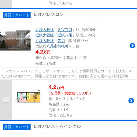
面積：40.47㎡
レオパレスロン
賃貸｜アパート
近鉄大阪線
「
久宝寺口
」駅 徒歩18分
近鉄大阪線
「
近鉄八尾
」駅 徒歩20分
近鉄大阪線
「
弥刀
」駅 徒歩28分
大阪府
八尾市
楠根町
２丁目
4.2
万円
築年数：築23年 ｜募集中：
1室
階数：2階建
「レオパレスロン」のここがイチオシ。こちらは初期費用をカードでお支払いい
ただける物件です。風通しが良好な物件です。目的に応じて選べる2駅利用可能
なアパートです。できるだけ早...
4.2
万
円
(管理費・共益費 8,000円)
敷：0ヶ月｜礼：0ヶ月
所在階：2階
間取り：1K
面積：22.70㎡
レオパレストゥインクル
賃貸｜アパート