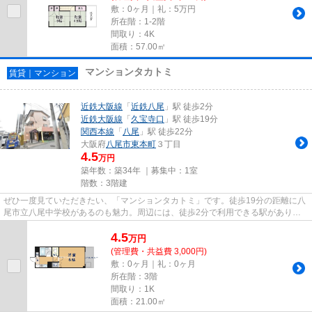
敷：0ヶ月｜礼：5万円
所在階：1-2階
間取り：4K
面積：57.00㎡
マンションタカトミ
賃貸｜マンション
近鉄大阪線
「
近鉄八尾
」駅 徒歩2分
近鉄大阪線
「
久宝寺口
」駅 徒歩19分
関西本線
「
八尾
」駅 徒歩22分
大阪府
八尾市
東本町
３丁目
4.5
万円
築年数：築34年 ｜募集中：
1室
階数：3階建
ぜひ一度見ていただきたい、「マンションタカトミ」です。徒歩19分の距離に八
尾市立八尾中学校があるのも魅力。周辺には、徒歩2分で利用できる駅がありま
す。物件は通風良好な空間です...
4.5
万
円
(管理費・共益費 3,000円)
敷：0ヶ月｜礼：0ヶ月
所在階：3階
間取り：1K
面積：21.00㎡