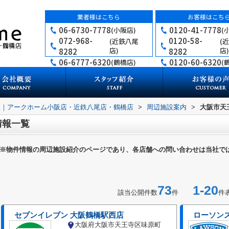
業者様はこちら
お客様はこち
06-6730-7778
0120-41-7778
(小阪店)
(
072-968-
0120-58-
(近鉄八尾
(
店)
店)
8282
8282
06-6777-6320
0120-60-6320
(鶴橋店)
(
買｜アークホーム小阪店・近鉄八尾店・鶴橋店
>
周辺施設案内
>
大阪市天
情報一覧
※物件情報の周辺施設紹介のページであり、各店舗への問い合わせは当社で
73
1-20
該当公開件数
件
件
セブンイレブン 大阪鶴橋駅西店
ローソンス
大阪府大阪市天王寺区味原町