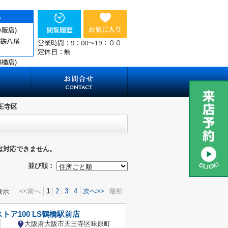
ら
お気に入り
小阪店)
閲覧履歴
近鉄八尾
営業時間：9：00～19：００
定休日：無
鶴橋店)
王寺区
は対応できません。
並び順：
<<前へ
1
2
3
4
次へ>>
最初
表示
トア100 LS鶴橋駅前店
大阪府大阪市天王寺区味原町