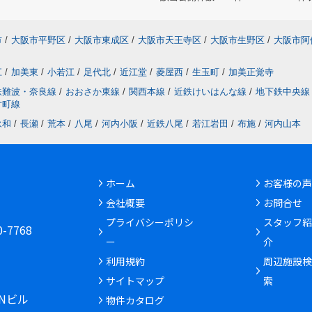
市
/
大阪市平野区
/
大阪市東成区
/
大阪市天王寺区
/
大阪市生野区
/
大阪市阿
江
/
加美東
/
小若江
/
足代北
/
近江堂
/
菱屋西
/
生玉町
/
加美正覚寺
鉄難波・奈良線
/
おおさか東線
/
関西本線
/
近鉄けいはんな線
/
地下鉄中央線
片町線
永和
/
長瀬
/
荒本
/
八尾
/
河内小阪
/
近鉄八尾
/
若江岩田
/
布施
/
河内山本
ホーム
お客様の声
会社概要
お問合せ
6
プライバシーポリシ
スタッフ紹
30-7768
ー
介
利用規約
周辺施設検
サイトマップ
索
INビル
物件カタログ