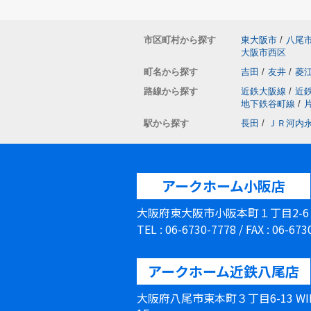
市区町村から探す
東大阪市
/
八尾
大阪市西区
町名から探す
吉田
/
友井
/
菱
路線から探す
近鉄大阪線
/
近
地下鉄谷町線
/
駅から探す
長田
/
ＪＲ河内
アークホーム小阪店
大阪府東大阪市小阪本町１丁目2-
TEL : 06-6730-7778 / FAX : 06-67
アークホーム近鉄八尾店
大阪府八尾市東本町３丁目6-13 W