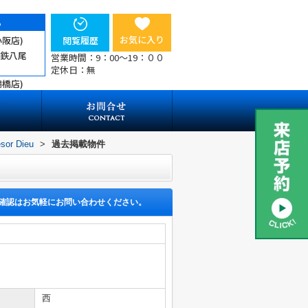
ら
お気に入り
小阪店)
閲覧履歴
近鉄八尾
営業時間：9：00～19：００
定休日：無
鶴橋店)
sor Dieu
>
過去掲載物件
確認はお気軽にお問い合わせください。
西