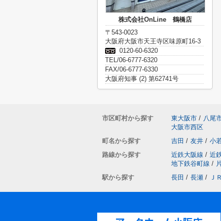
株式会社OnLine 鶴橋店
〒543-0023
大阪府大阪市天王寺区味原町16-3
0120-60-6320
TEL/06-6777-6320
FAX/06-6777-6330
大阪府知事 (2) 第62741号
市区町村から探す
東大阪市
/
八尾
大阪市西区
町名から探す
吉田
/
友井
/
小
路線から探す
近鉄大阪線
/
近
地下鉄谷町線
/
駅から探す
長田
/
長瀬
/
Ｊ