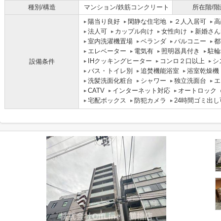
種別/構造
マンション/鉄筋コンクリート
所在階/階
陽当り良好
閑静な住宅地
２人入居可
高
法人可
カップル向け
女性向け
新婚さん
室内洗濯機置場
ベランダ
バルコニー
都
エレベーター
電気有
照明器具付き
駐輪
IHクッキングヒーター
コンロ２口以上
シ
設備条件
バス・トイレ別
追焚機能浴室
浴室乾燥機
洗髪洗面化粧台
シャワー
独立洗面台
エ
CATV
インターネット対応
オートロック
宅配ボックス
防犯カメラ
24時間ゴミ出し