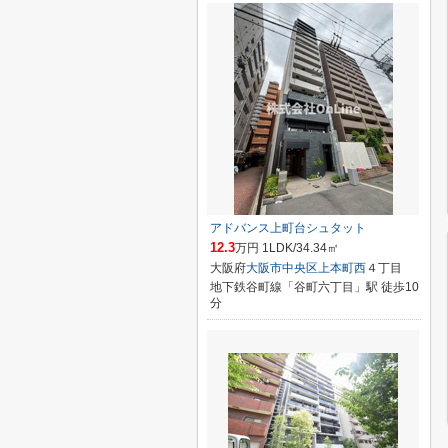
アドバンス上町台シュタット
12.3
万円 1LDK/34.34㎡
大阪府
大阪市中央区
上本町西
４丁目
地下鉄谷町線「谷町六丁目」駅 徒歩10
分