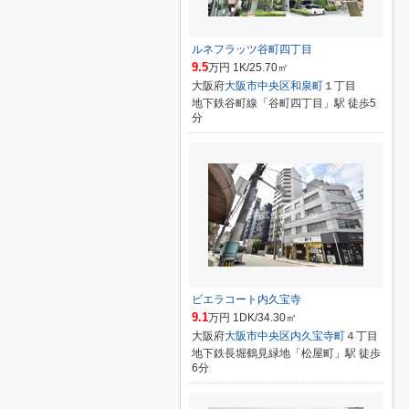
ルネフラッツ谷町四丁目
9.5
万円 1K/25.70㎡
大阪府
大阪市中央区
和泉町
１丁目
地下鉄谷町線「谷町四丁目」駅 徒歩5
分
ビエラコート内久宝寺
9.1
万円 1DK/34.30㎡
大阪府
大阪市中央区
内久宝寺町
４丁目
地下鉄長堀鶴見緑地「松屋町」駅 徒歩
6分