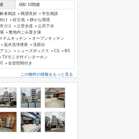
建
6階/ 10階建
齢者相談
眺望良好
学生相談
向け
好立地
静かな環境
市ガス
公営水道
公共下水
場
敷地内ごみ置き場
ステムキッチン
オープンキッチン
温水洗浄便座
洗面台
アコン
シューズボックス
CS
BS
TVモニタ付インターホン
可
全室照明付き
この物件の情報をもっと見る