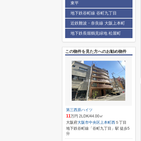
東平
地下鉄谷町線 谷町九丁目
近鉄難波・奈良線 大阪上本町
地下鉄長堀鶴見緑地 松屋町
この物件を見た方へのお勧め物件
第三西原ハイツ
11
万円 2LDK/44.00㎡
大阪府
大阪市中央区
上本町西
５丁目
地下鉄谷町線「谷町九丁目」駅 徒歩5
分