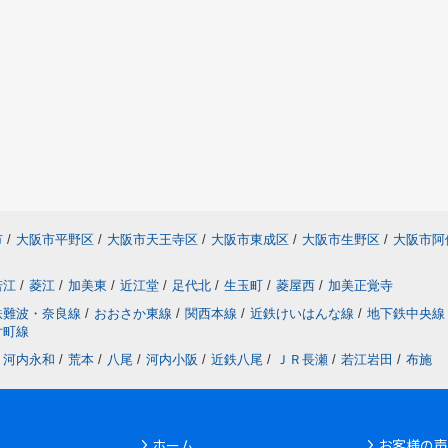
市
/
大阪市平野区
/
大阪市天王寺区
/
大阪市東成区
/
大阪市生野区
/
大阪市阿
若江
/
菱江
/
加美東
/
近江堂
/
足代北
/
生玉町
/
菱屋西
/
加美正覚寺
鉄難波・奈良線
/
おおさか東線
/
関西本線
/
近鉄けいはんな線
/
地下鉄中央線
片町線
Ｒ河内永和
/
荒本
/
八尾
/
河内小阪
/
近鉄八尾
/
ＪＲ長瀬
/
若江岩田
/
布施
ホーム
お客様の声