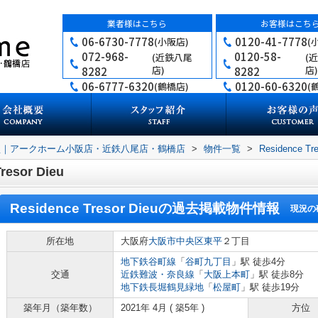
業者様はこちら
お客様はこち
06-6730-7778
0120-41-7778
(小阪店)
(
072-968-
0120-58-
(近鉄八尾
(
店)
店)
8282
8282
06-6777-6320
0120-60-6320
(鶴橋店)
(
買｜アークホーム小阪店・近鉄八尾店・鶴橋店
>
物件一覧
>
Residence Tre
sor Dieu
Residence Tresor Dieu
の過去掲載物件情報
現況の
所在地
大阪府
大阪市中央区
東平
２丁目
地下鉄谷町線
「
谷町九丁目
」駅 徒歩4分
交通
近鉄難波・奈良線
「
大阪上本町
」駅 徒歩8分
地下鉄長堀鶴見緑地
「
松屋町
」駅 徒歩19分
築年月（築年数）
2021年 4月 ( 築5年 )
方位