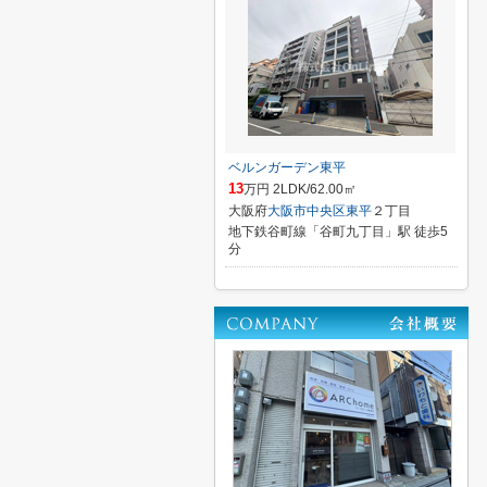
ベルンガーデン東平
13
万円 2LDK/62.00㎡
大阪府
大阪市中央区
東平
２丁目
地下鉄谷町線「谷町九丁目」駅 徒歩5
分