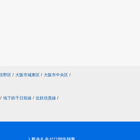
倍野区
/
大阪市城東区
/
大阪市中央区
/
/
地下鉄千日前線
/
近鉄信貴線
/
敷金礼金ゼロ物件特集