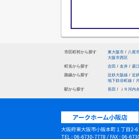
市区町村から探す
東大阪市
/
八尾
大阪市西区
町名から探す
吉田
/
友井
/
菱
路線から探す
近鉄大阪線
/
近
地下鉄谷町線
/
駅から探す
長田
/
ＪＲ河内
アークホーム小阪店
大阪府東大阪市小阪本町１丁目2-
TEL : 06-6730-7778 / FAX : 06-67