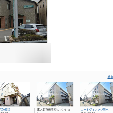
香
LAZA菱江
東大阪市御幸町のマンショ
コートヴィレッジ清水