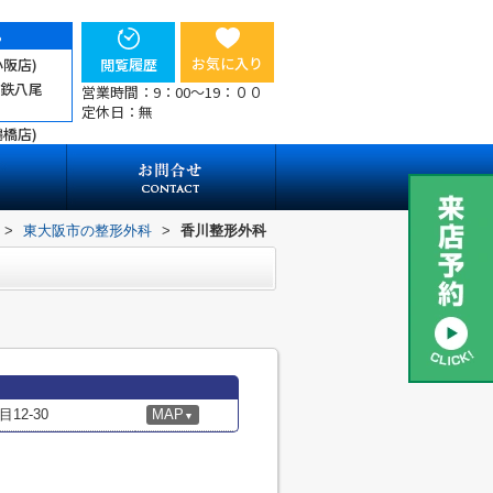
ら
お気に入り
小阪店)
閲覧履歴
近鉄八尾
営業時間：9：00～19：００
定休日：無
鶴橋店)
>
東大阪市の整形外科
>
香川整形外科
2-30
MAP
▼