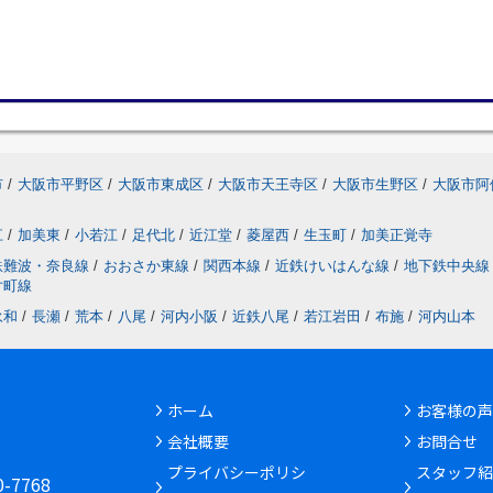
市
/
大阪市平野区
/
大阪市東成区
/
大阪市天王寺区
/
大阪市生野区
/
大阪市阿
江
/
加美東
/
小若江
/
足代北
/
近江堂
/
菱屋西
/
生玉町
/
加美正覚寺
鉄難波・奈良線
/
おおさか東線
/
関西本線
/
近鉄けいはんな線
/
地下鉄中央線
片町線
永和
/
長瀬
/
荒本
/
八尾
/
河内小阪
/
近鉄八尾
/
若江岩田
/
布施
/
河内山本
ホーム
お客様の声
会社概要
お問合せ
6
プライバシーポリシ
スタッフ紹
30-7768