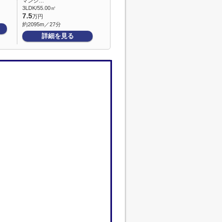
マンシ…
3LDK/55.00㎡
7.5
万円
約2095m／27分
詳細を見る