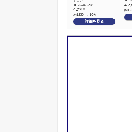
ション
1LDK
1LDK/38.28㎡
4.7
4.7
万円
約12
約1236m／16分
詳細を見る