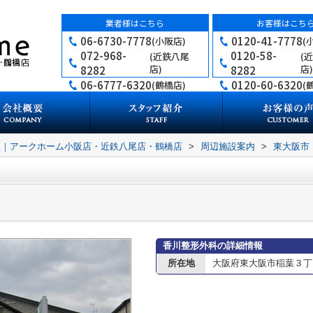
業者様はこちら
お客様はこち
06-6730-7778
0120-41-7778
(小阪店)
(
072-968-
0120-58-
(近鉄八尾
(
店)
店)
8282
8282
06-6777-6320
0120-60-6320
(鶴橋店)
(
買｜アークホーム小阪店・近鉄八尾店・鶴橋店
>
周辺施設案内
>
東大阪市
香川整形外科の詳細情報
所在地
大阪府東大阪市稲葉３丁目1