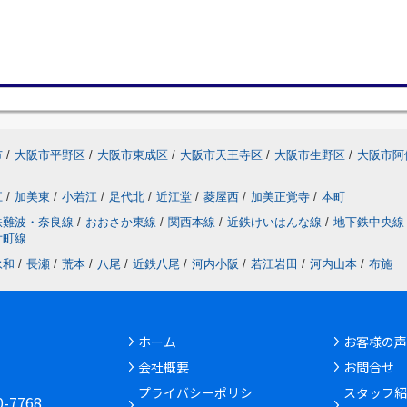
市
/
大阪市平野区
/
大阪市東成区
/
大阪市天王寺区
/
大阪市生野区
/
大阪市阿
江
/
加美東
/
小若江
/
足代北
/
近江堂
/
菱屋西
/
加美正覚寺
/
本町
鉄難波・奈良線
/
おおさか東線
/
関西本線
/
近鉄けいはんな線
/
地下鉄中央線
片町線
永和
/
長瀬
/
荒本
/
八尾
/
近鉄八尾
/
河内小阪
/
若江岩田
/
河内山本
/
布施
ホーム
お客様の声
会社概要
お問合せ
6
プライバシーポリシ
スタッフ紹
30-7768