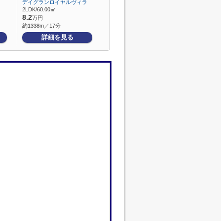
デイグランロイヤルヴィラ
2LDK/60.00㎡
8.2
万円
約1338m／17分
詳細を見る