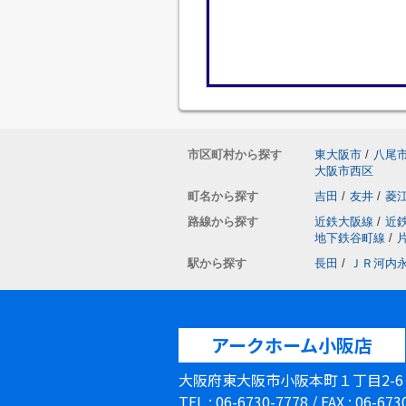
市区町村から探す
東大阪市
/
八尾
大阪市西区
町名から探す
吉田
/
友井
/
菱
路線から探す
近鉄大阪線
/
近
地下鉄谷町線
/
駅から探す
長田
/
ＪＲ河内
アークホーム小阪店
大阪府東大阪市小阪本町１丁目2-
TEL : 06-6730-7778 / FAX : 06-67