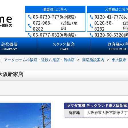
業者様はこちら
お客様はこち
06-6730-7778
0120-41-7778
(小阪店)
(
072-968-
0120-58-
(近鉄八尾
(
店)
店)
8282
8282
06-6777-6320
0120-60-6320
(鶴橋店)
(
買｜アークホーム小阪店・近鉄八尾店・鶴橋店
>
周辺施設案内
>
東大阪市
大阪新家店
ヤマダ電機 テックランド東大阪新家
所在地
大阪府東大阪市新家３丁目