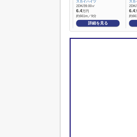
スカイハイツ
スカ
2DK/39.00㎡
2DK/
6.4
6.4
万円
約661m／9分
約66
詳細を見る