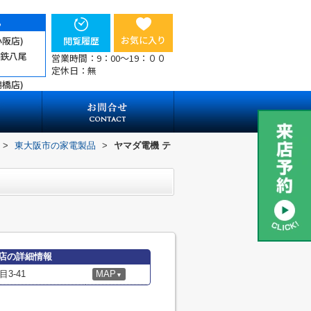
ら
お気に入り
小阪店)
閲覧履歴
近鉄八尾
営業時間：9：00～19：００
定休日：無
鶴橋店)
>
東大阪市の家電製品
>
ヤマダ電機 テ
店の詳細情報
3-41
MAP
▼