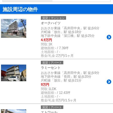
施設周辺の物件
賃貸｜マンション
オークハイツ
おおさか東線「高井田中央」駅 徒歩6分
片町線「放出」駅 徒歩18分
地下鉄中央線「深江橋」駅 徒歩25分
4.9万円
間取:
1K
建物面積:
- / 7.39坪
土地面積:
- / -
敷金/礼金:
2万円/1ヶ月
賃貸｜アパート
ラミーセント
おおさか東線「高井田中央」駅 徒歩9分
地下鉄中央線「長田」駅 徒歩20分
片町線「放出」駅 徒歩21分
9万円
間取:
1LDK
建物面積:
- / 12.43坪
土地面積:
- / -
敷金/礼金:
0万円/1.5ヶ月
賃貸｜アパート
エトワール