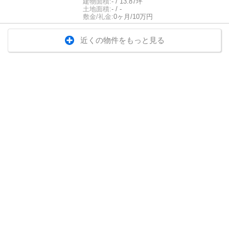
建物面積:
- / 13.87坪
土地面積:
- / -
敷金/礼金:
0ヶ月/10万円
近くの物件をもっと見る