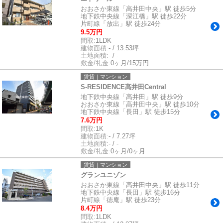
おおさか東線「高井田中央」駅 徒歩5分
地下鉄中央線「深江橋」駅 徒歩22分
片町線「放出」駅 徒歩24分
9.5万円
間取:
1LDK
建物面積:
- / 13.53坪
土地面積:
- / -
敷金/礼金:
0ヶ月/15万円
賃貸｜マンション
S-RESIDENCE高井田Central
地下鉄中央線「高井田」駅 徒歩9分
おおさか東線「高井田中央」駅 徒歩10分
地下鉄中央線「長田」駅 徒歩15分
7.6万円
間取:
1K
建物面積:
- / 7.27坪
土地面積:
- / -
敷金/礼金:
0ヶ月/0ヶ月
賃貸｜マンション
グランユニゾン
おおさか東線「高井田中央」駅 徒歩11分
地下鉄中央線「長田」駅 徒歩16分
片町線「徳庵」駅 徒歩23分
8.4万円
間取:
1LDK