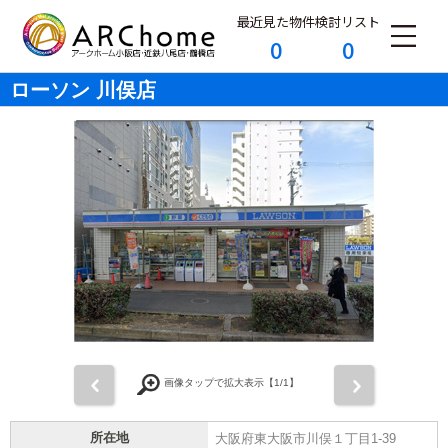
最近見た物件
検討リスト
0
0
ローソン 川俣店
前
次
画像タップで拡大表示【
1
/1】
所在地
大阪府東大阪市川俣１丁目1-39