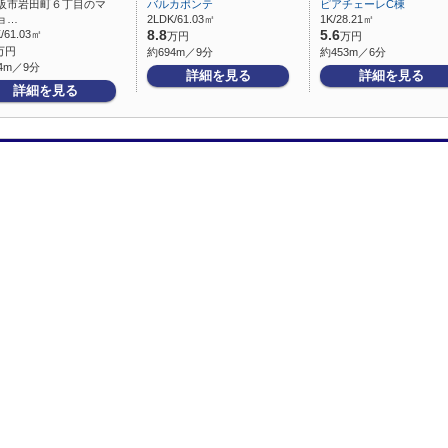
阪市岩田町６丁目のマ
バルカポンテ
ピアチェーレC棟
ョ…
2LDK/61.03㎡
1K/28.21㎡
/61.03㎡
8.8
5.6
万円
万円
万円
約694m／9分
約453m／6分
4m／9分
詳細を見る
詳細を見る
詳細を見る