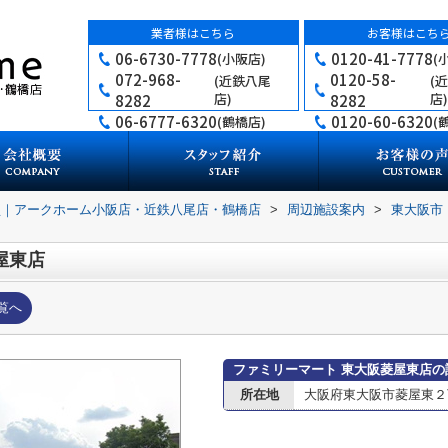
業者様はこちら
お客様はこち
06-6730-7778
0120-41-7778
(小阪店)
(
072-968-
0120-58-
(近鉄八尾
(
店)
店)
8282
8282
06-6777-6320
0120-60-6320
(鶴橋店)
(
買｜アークホーム小阪店・近鉄八尾店・鶴橋店
>
周辺施設案内
>
東大阪市
屋東店
覧へ
ファミリーマート 東大阪菱屋東店の
所在地
大阪府東大阪市菱屋東２丁