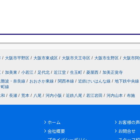
市
/
大阪市平野区
/
大阪市東成区
/
大阪市天王寺区
/
大阪市生野区
/
大阪市阿
江
/
加美東
/
小若江
/
足代北
/
近江堂
/
生玉町
/
菱屋西
/
加美正覚寺
鉄難波・奈良線
/
おおさか東線
/
関西本線
/
近鉄けいはんな線
/
地下鉄中央線
片町線
永和
/
長瀬
/
荒本
/
八尾
/
河内小阪
/
近鉄八尾
/
若江岩田
/
河内山本
/
布施
ホーム
お客様の声
会社概要
お問合せ
6
プライバシーポリシ
スタッフ紹