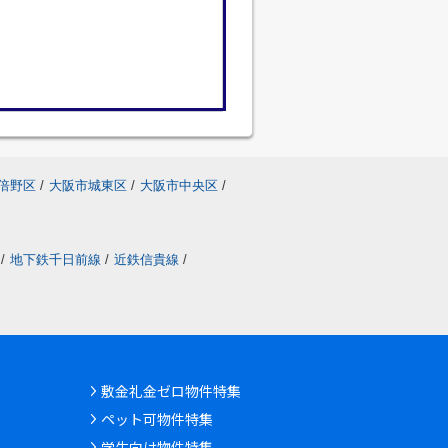
倍野区
/
大阪市城東区
/
大阪市中央区
/
/
地下鉄千日前線
/
近鉄信貴線
/
敷金礼金ゼロ物件特集
ペット可物件特集
学生向け物件特集