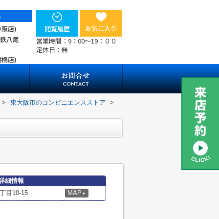
ら
お気に入り
小阪店)
閲覧履歴
近鉄八尾
営業時間：9：00～19：００
定休日：無
鶴橋店)
>
東大阪市のコンビニエンスストア
>
詳細情報
目10-15
MAP
▼