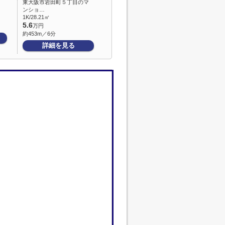
東大阪市岩田町５丁目のマ
ンショ…
1K/28.21㎡
5.6
万円
約453m／6分
詳細を見る