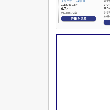
クリエオーレ菱江Ⅱ
東大
1LDK/33.15㎡
ンシ
6.7
2LDK
万円
8.8
約238m／3分
約69
詳細を見る