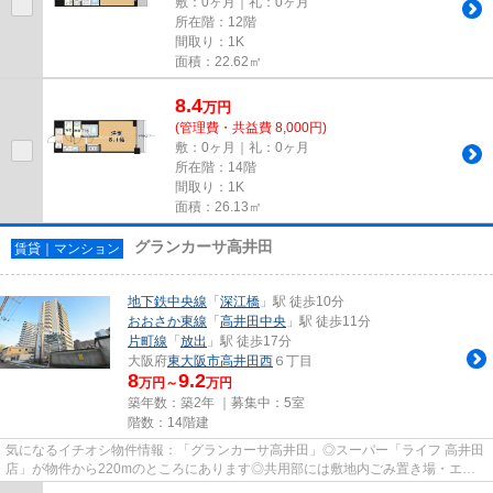
敷：0ヶ月｜礼：0ヶ月
所在階：12階
間取り：1K
面積：22.62㎡
8.4
万
円
(管理費・共益費 8,000円)
敷：0ヶ月｜礼：0ヶ月
所在階：14階
間取り：1K
面積：26.13㎡
グランカーサ高井田
賃貸｜マンション
地下鉄中央線
「
深江橋
」駅 徒歩10分
おおさか東線
「
高井田中央
」駅 徒歩11分
片町線
「
放出
」駅 徒歩17分
大阪府
東大阪市
高井田西
６丁目
8
9.2
万円～
万円
築年数：築2年 ｜募集中：
5室
階数：14階建
気になるイチオシ物件情報：「グランカーサ高井田」◎スーパー「ライフ 高井田
店」が物件から220mのところにあります◎共用部には敷地内ごみ置き場・エレ
ベータ2基などが揃っております◎...