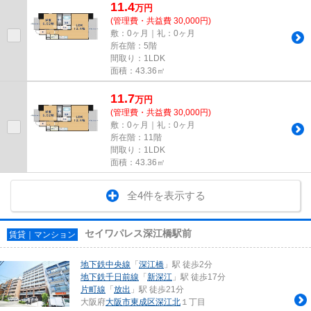
11.4
万
円
(管理費・共益費 30,000円)
敷：0ヶ月｜礼：0ヶ月
所在階：5階
間取り：1LDK
面積：43.36㎡
11.7
万
円
(管理費・共益費 30,000円)
敷：0ヶ月｜礼：0ヶ月
所在階：11階
間取り：1LDK
面積：43.36㎡
全4件を表示する
セイワパレス深江橋駅前
賃貸｜マンション
地下鉄中央線
「
深江橋
」駅 徒歩2分
地下鉄千日前線
「
新深江
」駅 徒歩17分
片町線
「
放出
」駅 徒歩21分
大阪府
大阪市東成区
深江北
１丁目