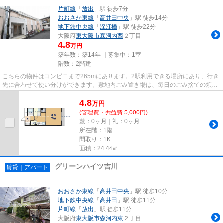
片町線
「
放出
」駅 徒歩7分
おおさか東線
「
高井田中央
」駅 徒歩14分
地下鉄中央線
「
深江橋
」駅 徒歩22分
大阪府
東大阪市
森河内西
２丁目
4.8
万円
築年数：築14年 ｜募集中：
1室
階数：2階建
こちらの物件はコンビニまで265mにあります。2駅利用できる場所にあり、行き
先に合わせて使い分けができます。敷地内ごみ置き場は、毎日のごみ捨ての煩わ
しさを軽減します。駐車場まで...
4.8
万
円
(管理費・共益費 5,000円)
敷：0ヶ月｜礼：0ヶ月
所在階：1階
間取り：1K
面積：24.44㎡
グリーンハイツ吉川
賃貸｜アパート
おおさか東線
「
高井田中央
」駅 徒歩10分
地下鉄中央線
「
高井田
」駅 徒歩11分
片町線
「
放出
」駅 徒歩11分
大阪府
東大阪市
森河内東
２丁目