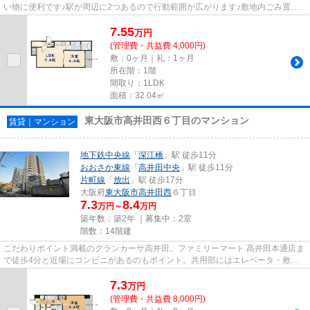
い物に便利です♪駅が周辺に2つあるので行動範囲が広がります♪敷地内ごみ置き
場がある物件です♪通風良好で...
7.55
万
円
(管理費・共益費 4,000円)
敷：0ヶ月｜礼：1ヶ月
所在階：1階
間取り：1LDK
面積：32.04㎡
東大阪市高井田西６丁目のマンション
賃貸｜マンション
地下鉄中央線
「
深江橋
」駅 徒歩11分
おおさか東線
「
高井田中央
」駅 徒歩11分
片町線
「
放出
」駅 徒歩17分
大阪府
東大阪市
高井田西
６丁目
7.3
8.4
万円～
万円
築年数：築2年 ｜募集中：
2室
階数：14階建
こだわりポイント満載のグランカーサ高井田。ファミリーマート 高井田本通店ま
で徒歩4分と近場にコンビニがあるのもポイント。共用部にはエレベータ・敷地
内ごみ置き場などが揃ってお...
7.3
万
円
(管理費・共益費 8,000円)