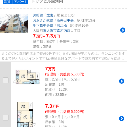
トップヒル森河内
賃貸｜アパート
片町線
「
放出
」駅 徒歩10分
おおさか東線
「
高井田中央
」駅 徒歩13分
地下鉄中央線
「
深江橋
」駅 徒歩16分
大阪府
東大阪市
森河内西
１丁目
7
7.3
万円～
万円
築年数：築2年 ｜募集中：
2室
階数：3階建
近くの万代 森河内店まで徒歩5分で行けます♪場所が平坦なのは、ランニングをす
る上で抑えたいポイントですね♪眺望良好なアパートで魅力的です♪駅から徒歩10
分に立地する物件です♪東大...
7
万
円
(管理費・共益費 5,500円)
敷：2万円｜礼：5万円
所在階：1階
間取り：1LDK
面積：32.55㎡
7.3
万
円
(管理費・共益費 5,500円)
敷：0ヶ月｜礼：0ヶ月
所在階：3階
間取り：1LDK