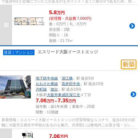
で徒歩6分と近場にコンビニがあるのもポイント！近くに駅が2つあるため、用途
や行き先に応じて駅を選べる...
5.8
万
円
(管理費・共益費 7,000円)
敷：0万円｜礼：0万円
所在階：2階
間取り：1K
面積：21.73㎡
エスリード大阪イーストエッジ
賃貸｜マンション
地下鉄中央線
「
深江橋
」駅 徒歩5分
おおさか東線
「
高井田中央
」駅 徒歩15分
片町線
「
放出
」駅 徒歩19分
大阪府
大阪市東成区
深江北
３丁目
7.06
7.35
万円～
万円
築年数：築1年未満 ｜募集中：
25室
階数：11階建
新着情報：エスリード大阪イーストエッジの空室情報ならコチラ。徒歩14分の距
離に大阪市立相生中学校があるのも魅力。共用部には敷地内ごみ置き場・エレベ
ータ2基など様々な設備やサー...
7.06
万
円