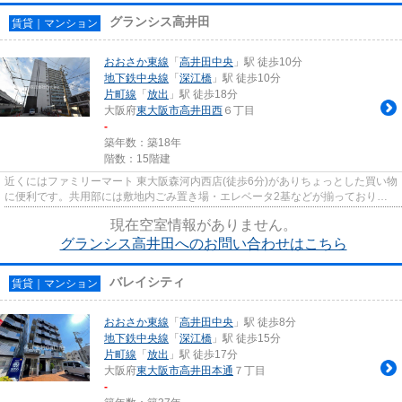
グランシス高井田
賃貸｜マンション
おおさか東線
「
高井田中央
」駅 徒歩10分
地下鉄中央線
「
深江橋
」駅 徒歩10分
片町線
「
放出
」駅 徒歩18分
大阪府
東大阪市
高井田西
６丁目
-
築年数：築18年
階数：15階建
近くにはファミリーマート 東大阪森河内西店(徒歩6分)がありちょっとした買い物
に便利です。共用部には敷地内ごみ置き場・エレベータ2基などが揃っておりま
す。行動範囲が広がる2駅利...
現在空室情報がありません。
グランシス高井田へのお問い合わせはこちら
バレイシティ
賃貸｜マンション
おおさか東線
「
高井田中央
」駅 徒歩8分
地下鉄中央線
「
深江橋
」駅 徒歩15分
片町線
「
放出
」駅 徒歩17分
大阪府
東大阪市
高井田本通
７丁目
-