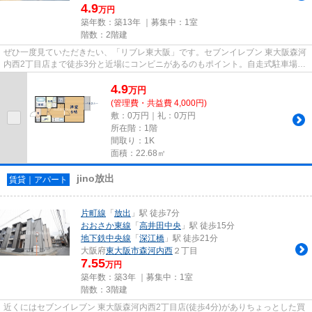
4.9
万円
築年数：築13年 ｜募集中：
1室
階数：2階建
ぜひ一度見ていただきたい、「リブレ東大阪」です。セブンイレブン 東大阪森河
内西2丁目店まで徒歩3分と近場にコンビニがあるのもポイント。自走式駐車場が
ある物件です。物件から約10...
4.9
万
円
(管理費・共益費 4,000円)
敷：0万円｜礼：0万円
所在階：1階
間取り：1K
面積：22.68㎡
jino放出
賃貸｜アパート
片町線
「
放出
」駅 徒歩7分
おおさか東線
「
高井田中央
」駅 徒歩15分
地下鉄中央線
「
深江橋
」駅 徒歩21分
大阪府
東大阪市
森河内西
２丁目
7.55
万円
築年数：築3年 ｜募集中：
1室
階数：3階建
近くにはセブンイレブン 東大阪森河内西2丁目店(徒歩4分)がありちょっとした買