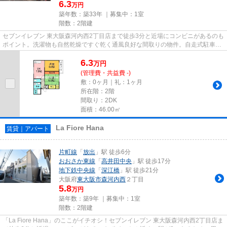
6.3
万円
築年数：築33年 ｜募集中：
1室
階数：2階建
セブンイレブン 東大阪森河内西2丁目店まで徒歩3分と近場にコンビニがあるのも
ポイント。洗濯物も自然乾燥ですぐ乾く通風良好な間取りの物件。自走式駐車場
が併設された物件です。好評...
6.3
万
円
(管理費・共益費 -)
敷：0ヶ月｜礼：1ヶ月
所在階：2階
間取り：2DK
面積：46.00㎡
La Fiore Hana
賃貸｜アパート
片町線
「
放出
」駅 徒歩6分
おおさか東線
「
高井田中央
」駅 徒歩17分
地下鉄中央線
「
深江橋
」駅 徒歩21分
大阪府
東大阪市
森河内西
２丁目
5.8
万円
築年数：築9年 ｜募集中：
1室
階数：2階建
「La Fiore Hana」のここがイチオシ！セブンイレブン 東大阪森河内西2丁目店ま