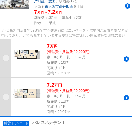
片町線
「
放出
」駅 徒歩17分
大阪府
東大阪市
高井田西
６丁目
7
7.2
万円～
万円
築年数：築1年 ｜募集中：
2室
階数：11階建
万代 森河内店まで398mです☆共用部にはエレベータ・敷地内ごみ置き場などが
揃っており、とても充実しています☆夏場は特に涼しい通風良好な環境の良い快
適空間をどうぞ☆利便性の高い設...
7
万
円
(管理費・共益費 10,000円)
敷：0ヶ月｜礼：0.5ヶ月
所在階：10階
間取り：1K
面積：20.97㎡
7.2
万
円
(管理費・共益費 10,000円)
敷：0ヶ月｜礼：0.5ヶ月
所在階：11階
間取り：1K
面積：20.97㎡
パレスハナテンⅠ
賃貸｜アパート