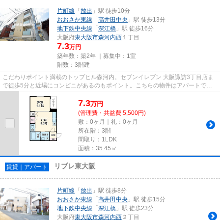
片町線
「
放出
」駅 徒歩10分
おおさか東線
「
高井田中央
」駅 徒歩13分
地下鉄中央線
「
深江橋
」駅 徒歩16分
大阪府
東大阪市
森河内西
１丁目
7.3
万円
築年数：築2年 ｜募集中：
1室
階数：3階建
こだわりポイント満載のトップヒル森河内。セブンイレブン 大阪諏訪3丁目店ま
で徒歩5分と近場にコンビニがあるのもポイント。こちらの物件はアパートで
す。根強いニーズを誇る駅近の物...
7.3
万
円
(管理費・共益費 5,500円)
敷：0ヶ月｜礼：0ヶ月
所在階：3階
間取り：1LDK
面積：35.45㎡
リブレ東大阪
賃貸｜アパート
片町線
「
放出
」駅 徒歩8分
おおさか東線
「
高井田中央
」駅 徒歩15分
地下鉄中央線
「
深江橋
」駅 徒歩23分
大阪府
東大阪市
森河内西
２丁目