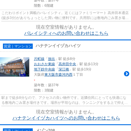
築年数：築37年
階数：6階建
こだわりポイント満載のバレイシティ。近くにはファミリーマート 高井田本通店
(徒歩3分)がありちょっとした買い物に便利です。共用部には敷地内ごみ置き場・
エレベータなどが揃ってお...
現在空室情報がありません。
バレイシティへのお問い合わせはこちら
ハナテンイイヅカハイツ
賃貸｜マンション
片町線
「
放出
」駅 徒歩8分
おおさか東線
「
高井田中央
」駅 徒歩13分
地下鉄中央線
「
深江橋
」駅 徒歩19分
大阪府
東大阪市
森河内西
１丁目
-
築年数：築37年
階数：3階建
駅まで徒歩8分なので、アクセスの良い物件です。近隣住民にとっても快適にな
る敷地内ごみ置き場付きです。場所が平坦なのは、ランニングをする上で抑えた
いポイントですね。アレルギー...
現在空室情報がありません。
ハナテンイイヅカハイツへのお問い合わせはこちら
メゾン708
賃貸｜マンション