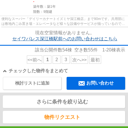
-
築年数：築1年
階数：9階建
便利なスーパー「デイリーカナートイズミヤ深江橋店」まで90mです。共用部に
は敷地内ごみ置き場・エレベータなど様々な設備やサービスが揃っているので便
利です。こちらの物件から、10...
現在空室情報がありません。
セイワパレス深江橋駅前へのお問い合わせはこちら
該当公開件数
54
棟 空き数
55
件
1-20
棟表示
1
2
3
<<前へ
次へ>>
最初
チェックした物件をまとめて
検討リストに追加
お問い合わせ
さらに条件を絞り込む
物件リクエスト