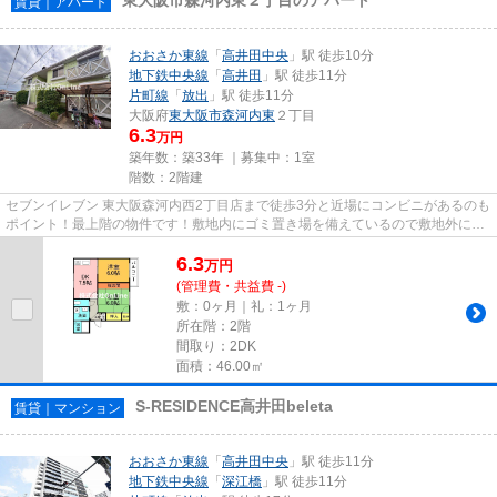
賃貸｜アパート
おおさか東線
「
高井田中央
」駅 徒歩10分
地下鉄中央線
「
高井田
」駅 徒歩11分
片町線
「
放出
」駅 徒歩11分
大阪府
東大阪市
森河内東
２丁目
6.3
万円
築年数：築33年 ｜募集中：
1室
階数：2階建
セブンイレブン 東大阪森河内西2丁目店まで徒歩3分と近場にコンビニがあるのも
ポイント！最上階の物件です！敷地内にゴミ置き場を備えているので敷地外に出
る必要が無く、ごみ出しが短...
6.3
万
円
(管理費・共益費 -)
敷：0ヶ月｜礼：1ヶ月
所在階：2階
間取り：2DK
面積：46.00㎡
S-RESIDENCE高井田beleta
賃貸｜マンション
おおさか東線
「
高井田中央
」駅 徒歩11分
地下鉄中央線
「
深江橋
」駅 徒歩11分