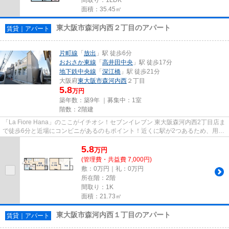
面積：35.45㎡
東大阪市森河内西２丁目のアパート
賃貸｜アパート
片町線
「
放出
」駅 徒歩6分
おおさか東線
「
高井田中央
」駅 徒歩17分
地下鉄中央線
「
深江橋
」駅 徒歩21分
大阪府
東大阪市
森河内西
２丁目
5.8
万円
築年数：築9年 ｜募集中：
1室
階数：2階建
「La Fiore Hana」のここがイチオシ！セブンイレブン 東大阪森河内西2丁目店ま
で徒歩6分と近場にコンビニがあるのもポイント！近くに駅が2つあるため、用途
や行き先に応じて駅を選べる...
5.8
万
円
(管理費・共益費 7,000円)
敷：0万円｜礼：0万円
所在階：2階
間取り：1K
面積：21.73㎡
東大阪市森河内西１丁目のアパート
賃貸｜アパート