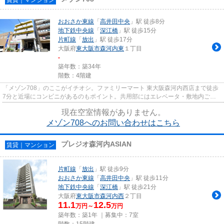
おおさか東線
「
高井田中央
」駅 徒歩8分
地下鉄中央線
「
深江橋
」駅 徒歩15分
片町線
「
放出
」駅 徒歩17分
大阪府
東大阪市
森河内東
１丁目
-
築年数：築34年
階数：4階建
「メゾン708」のここがイチオシ。ファミリーマート 東大阪森河内西店まで徒歩
7分と近場にコンビニがあるのもポイント。共用部にはエレベータ・敷地内ごみ
置き場などが揃っております。...
現在空室情報がありません。
メゾン708へのお問い合わせはこちら
プレジオ森河内ASIAN
賃貸｜マンション
片町線
「
放出
」駅 徒歩9分
おおさか東線
「
高井田中央
」駅 徒歩11分
地下鉄中央線
「
深江橋
」駅 徒歩21分
大阪府
東大阪市
森河内西
２丁目
11.1
12.5
万円～
万円
築年数：築1年 ｜募集中：
7室
階数：15階建