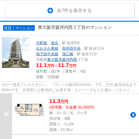
全7件を表示する
東大阪市森河内西２丁目のマンション
賃貸｜マンション
片町線
「
放出
」駅 徒歩9分
おおさか東線
「
高井田中央
」駅 徒歩11分
地下鉄中央線
「
深江橋
」駅 徒歩21分
大阪府
東大阪市
森河内西
２丁目
11.1
11.7
万円～
万円
築年数：築1年 ｜募集中：
4室
階数：15階建
ぜひ一度見ていただきたい、「プレジオ森河内ASIAN」です。万代 森河内店まで
468mです。共用部には敷地内ごみ置き場・エレベータなどが備わっておりとて
も充実しています。充実の設備...
11.3
万
円
(管理費・共益費 30,000円)
敷：0ヶ月｜礼：0ヶ月
所在階：4階
間取り：1LDK
面積：43.36㎡