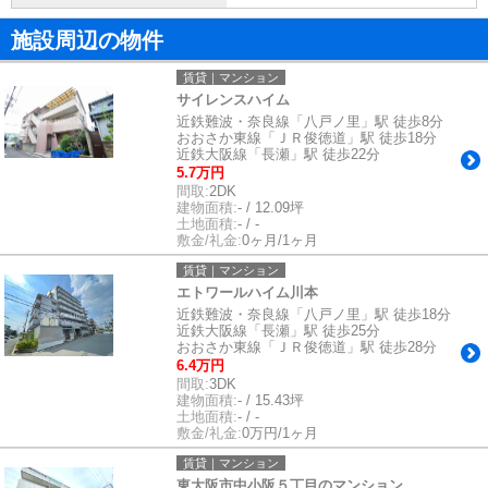
施設周辺の物件
賃貸｜マンション
サイレンスハイム
近鉄難波・奈良線「八戸ノ里」駅 徒歩8分
おおさか東線「ＪＲ俊徳道」駅 徒歩18分
近鉄大阪線「長瀬」駅 徒歩22分
5.7万円
間取:
2DK
建物面積:
- / 12.09坪
土地面積:
- / -
敷金/礼金:
0ヶ月/1ヶ月
賃貸｜マンション
エトワールハイム川本
近鉄難波・奈良線「八戸ノ里」駅 徒歩18分
近鉄大阪線「長瀬」駅 徒歩25分
おおさか東線「ＪＲ俊徳道」駅 徒歩28分
6.4万円
間取:
3DK
建物面積:
- / 15.43坪
土地面積:
- / -
敷金/礼金:
0万円/1ヶ月
賃貸｜マンション
東大阪市中小阪５丁目のマンション