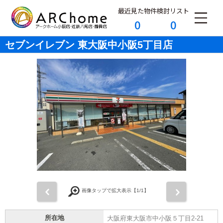
最近見た物件
検討リスト
0
0
セブンイレブン 東大阪中小阪5丁目店
前
次
画像タップで拡大表示【
1
/1】
所在地
大阪府東大阪市中小阪５丁目2-21