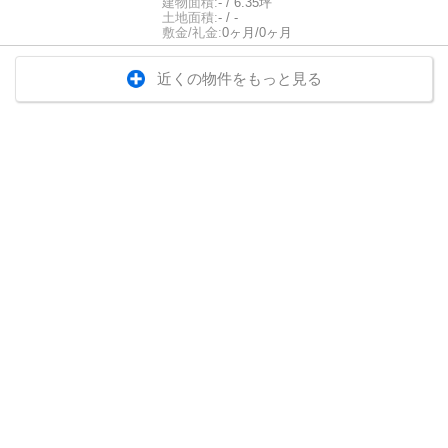
建物面積:
- / 6.35坪
土地面積:
- / -
敷金/礼金:
0ヶ月/0ヶ月
近くの物件をもっと見る