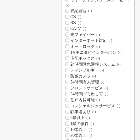
(-)
収納豊富
(-)
CS
(-)
BS
(-)
CATV
(-)
光ファイバー
(-)
インターネット対応
(-)
オートロック
(-)
TVモニタ付インターホン
(-)
宅配ボックス
(-)
24時間緊急通報システム
(-)
ディンプルキー
(-)
防犯カメラ
(-)
24時間有人管理
(-)
フロントサービス
(-)
24時間ゴミ出し可
(-)
住戸内覧可能
(-)
コンシェルジュサービス
(-)
駐車場あり
(-)
2階以上
(-)
1階の物件
(-)
10階以上
(-)
20階以上
(-)