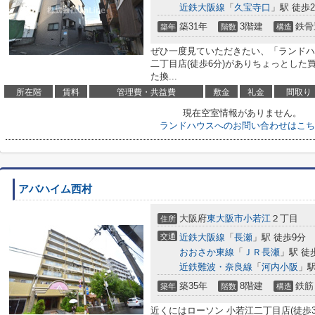
近鉄大阪線
「
久宝寺口
」駅 徒歩2
築31年
3階建
鉄骨
築年
階数
構造
ぜひ一度見ていただきたい、「ランドハ
二丁目店(徒歩6分)がありちょっとし
た換...
所在階
賃料
管理費・共益費
敷金
礼金
間取り
現在空室情報がありません。
ランドハウスへのお問い合わせはこち
アバハイム西村
大阪府
東大阪市
小若江
２丁目
住所
交通
近鉄大阪線
「
長瀬
」駅 徒歩9分
おおさか東線
「
ＪＲ長瀬
」駅 徒
近鉄難波・奈良線
「
河内小阪
」駅
築35年
8階建
鉄筋
築年
階数
構造
近くにはローソン 小若江二丁目店(徒歩