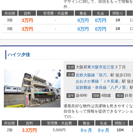
デザインに関して、自信をもって情報を
件...
所在階
賃料
管理費・共益費
敷金
礼金
間取り
3
万円
0万円
0万円
3階
-
1R
1
3
万円
0万円
0万円
3階
-
1R
1
ハイツ夕佳
大阪府
東大阪市
近江堂
３丁目
住所
交通
近鉄大阪線
「
弥刀
」駅 徒歩13分
おおさか東線
「
ＪＲ長瀬
」駅 徒
近鉄難波・奈良線
「
八戸ノ里
」駅
築49年
4階建
鉄骨
築年
階数
構造
通風良好な物件は洗濯物も乾きやすくな
自信をもって情報を提供できるマンショ
での...
所在階
賃料
管理費・共益費
敷金
礼金
間取り
3.3
万円
0ヶ月
0ヶ月
2階
5,000円
1DK