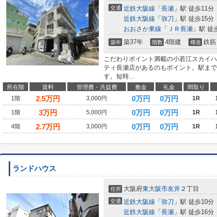
交通
近鉄大阪線
「
長瀬
」駅 徒歩11分
近鉄大阪線
「
弥刀
」駅 徒歩15分
おおさか東線
「
ＪＲ長瀬
」駅 徒
築37年
4階建
鉄筋
築年
階数
構造
こだわりポイント満載の小若江スカイハ
ティ長瀬店があるのもポイント。駅まで
す。短時...
所在階
賃料
管理費・共益費
敷金
礼金
間取り
2.5
万円
0万円
0万円
1階
3,000円
1R
3
万円
0万円
0万円
1階
5,000円
1R
2.7
万円
0万円
0万円
4階
3,000円
1R
ランドハウス
大阪府
東大阪市
友井
２丁目
住所
交通
近鉄大阪線
「
弥刀
」駅 徒歩10分
近鉄大阪線
「
長瀬
」駅 徒歩16分