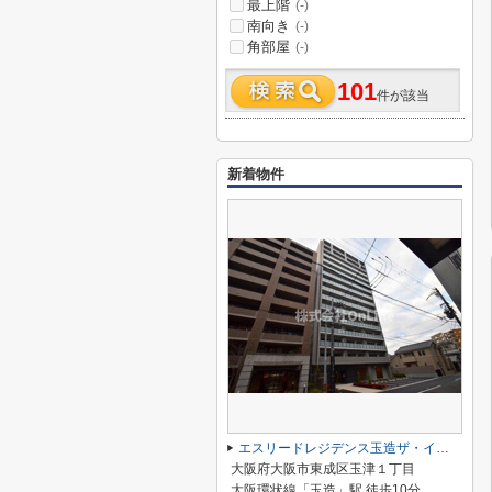
最上階
(-)
南向き
(-)
角部屋
(-)
101
件が該当
新着物件
エスリードレジデンス玉造ザ・イースト
大阪府大阪市東成区玉津１丁目
大阪環状線「玉造」駅 徒歩10分