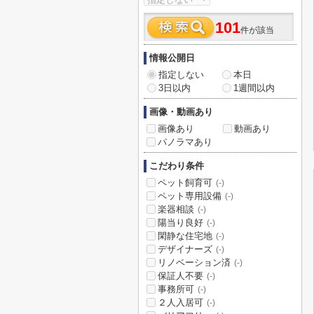
101
件が該当
情報公開日
指定しない
本日
3日以内
1週間以内
画像・動画あり
画像あり
動画あり
パノラマあり
こだわり条件
ペット飼育可
(-)
ペット専用設備
(-)
楽器相談
(-)
陽当り良好
(-)
閑静な住宅地
(-)
デザイナーズ
(-)
リノベーション済
(-)
保証人不要
(-)
事務所可
(-)
２人入居可
(-)