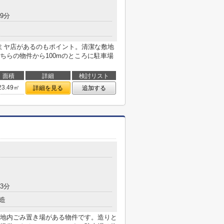
9分
ミヤ店があるのもポイント。清潔な敷地
ちらの物件から100mのところに駐車場
面積
詳細
検討リスト
23.49㎡
詳細を見る
追加する
3分
造
地内ごみ置き場がある物件です。造りと