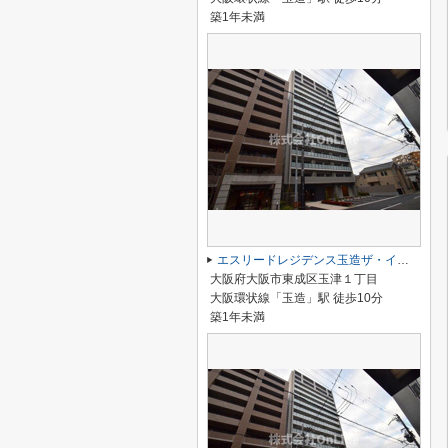
築1年未満
エスリードレジデンス玉造ザ・イースト
大阪府大阪市東成区玉津１丁目
大阪環状線「玉造」駅 徒歩10分
築1年未満