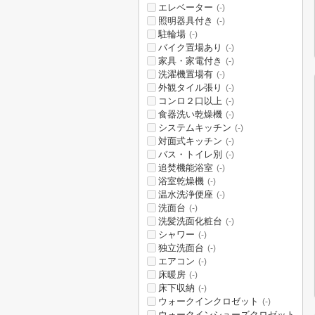
エレベーター
(-)
照明器具付き
(-)
駐輪場
(-)
バイク置場あり
(-)
家具・家電付き
(-)
洗濯機置場有
(-)
外観タイル張り
(-)
コンロ２口以上
(-)
食器洗い乾燥機
(-)
システムキッチン
(-)
対面式キッチン
(-)
バス・トイレ別
(-)
追焚機能浴室
(-)
浴室乾燥機
(-)
温水洗浄便座
(-)
洗面台
(-)
洗髪洗面化粧台
(-)
シャワー
(-)
独立洗面台
(-)
エアコン
(-)
床暖房
(-)
床下収納
(-)
ウォークインクロゼット
(-)
ウォークインシューズクロゼット