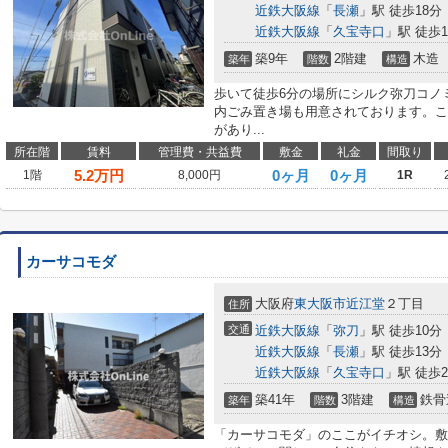
近鉄大阪線
「
長瀬
」駅 徒歩18分
近鉄大阪線
「
久宝寺口
」駅 徒歩1
築9年
2階建
木造
築年
階数
構造
歩いて徒歩6分の場所にシルク弥刀コノ
内ごみ置き場も用意されております。こ
があり...
所在階
賃料
管理費・共益費
敷金
礼金
間取り
5.2
万円
0ヶ月
0ヶ月
1階
8,000円
1R
カーサコモダ
大阪府
東大阪市
近江堂
２丁目
住所
交通
近鉄大阪線
「
弥刀
」駅 徒歩10分
近鉄大阪線
「
長瀬
」駅 徒歩13分
近鉄大阪線
「
久宝寺口
」駅 徒歩2
築41年
3階建
鉄骨
築年
階数
構造
「カーサコモダ」のここがイチオシ。敷