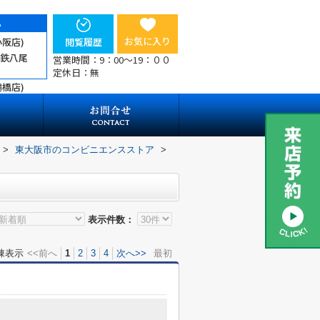
ら
お気に入り
小阪店)
閲覧履歴
近鉄八尾
営業時間：9：00～19：００
定休日：無
鶴橋店)
>
東大阪市のコンビニエンスストア
>
表示件数：
棟表示
<<前へ
1
2
3
4
次へ>>
最初