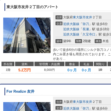
東大阪市友井２丁目のアパート
大阪府
東大阪市
友井
２丁目
住所
交通
近鉄大阪線
「
弥刀
」駅 徒歩6分
近鉄大阪線
「
長瀬
」駅 徒歩18分
近鉄大阪線
「
久宝寺口
」駅 徒歩1
築9年
2階建
木造
築年
階数
構造
歩いて徒歩6分の場所にシルク弥刀コノ
内ごみ置き場も用意されております。こ
があり...
所在階
賃料
管理費・共益費
敷金
礼金
間取り
5.2
万円
0ヶ月
0ヶ月
1階
8,000円
1R
For Realize 友井
大阪府
東大阪市
友井
２丁目
住所
交通
近鉄大阪線
「
弥刀
」駅 徒歩6分