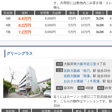
す。共用部には敷地内ごみ置き場・エレ
物も...
所在階
賃料
管理費・共益費
敷金
礼金
間取り
6.9
万円
4階
8,000円
5万円
10万円
3LDK
6
8.2
万円
4階
8,000円
5万円
10万円
3LDK
6
7.2
万円
7階
8,000円
5万円
10万円
3LDK
6
グリーングラス
大阪府
東大阪市
近江堂
３丁目
住所
交通
近鉄大阪線
「
弥刀
」駅 徒歩15分
近鉄大阪線
「
長瀬
」駅 徒歩16分
おおさか東線
「
ＪＲ長瀬
」駅 徒
築30年
4階建
鉄骨
築年
階数
構造
近くにはローソン 小若江二丁目店(徒歩
す。こちらの物件はマンションです。最
15分...
所在階
賃料
管理費・共益費
敷金
礼金
間取り