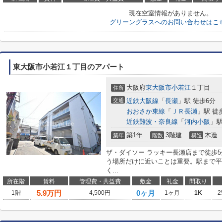
現在空室情報がありません。
グリーングラスへのお問い合わせはこ
東大阪市小若江１丁目のアパート
大阪府
東大阪市
小若江
１丁目
住所
交通
近鉄大阪線
「
長瀬
」駅 徒歩6分
おおさか東線
「
ＪＲ長瀬
」駅 徒
近鉄難波・奈良線
「
河内小阪
」駅
築1年
3階建
木造
築年
階数
構造
ザ・ダイソー ラッキー長瀬店まで徒歩
う場所だけに近いことは重要。駅まで平
く...
所在階
賃料
管理費・共益費
敷金
礼金
間取り
5.9
万円
0ヶ月
1階
4,500円
1ヶ月
1K
2