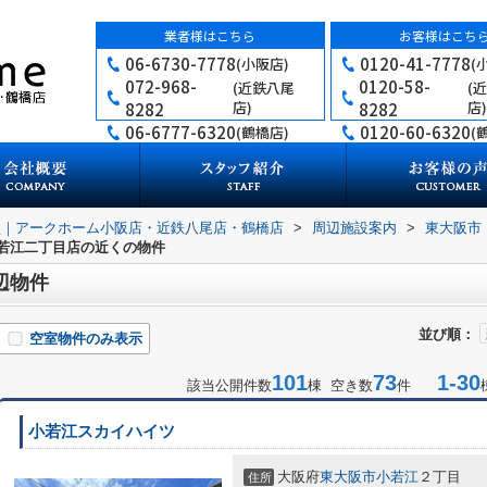
業者様はこちら
お客様はこち
06-6730-7778
0120-41-7778
(小阪店)
(
072-968-
0120-58-
(近鉄八尾
(
店)
店)
8282
8282
06-6777-6320
0120-60-6320
(鶴橋店)
(
買｜アークホーム小阪店・近鉄八尾店・鶴橋店
>
周辺施設案内
>
東大阪市
小若江二丁目店の近くの物件
辺物件
並び順：
空室物件のみ表示
101
73
1-30
該当公開件数
棟 空き数
件
小若江スカイハイツ
大阪府
東大阪市
小若江
２丁目
住所