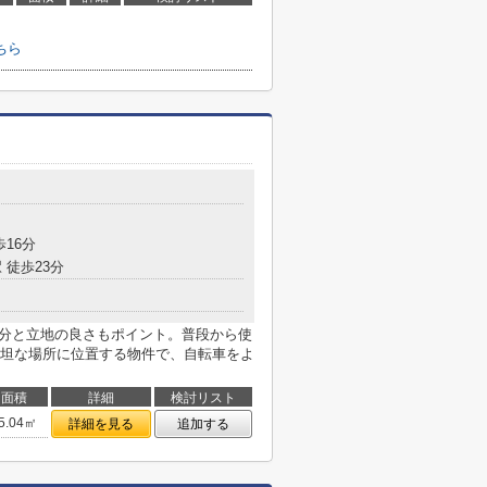
ちら
歩16分
 徒歩23分
5分と立地の良さもポイント。普段から使
坦な場所に位置する物件で、自転車をよ
面積
詳細
検討リスト
5.04㎡
詳細を見る
追加する