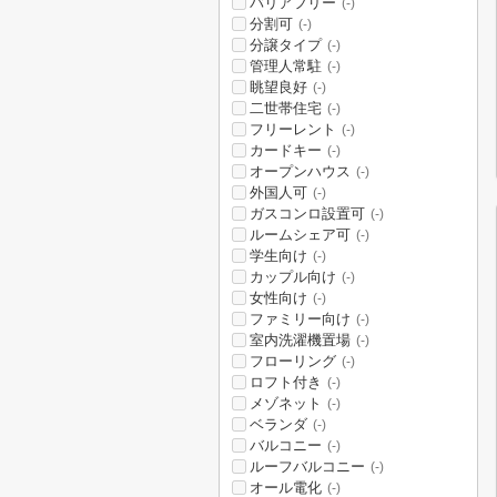
バリアフリー
(-)
分割可
(-)
分譲タイプ
(-)
管理人常駐
(-)
眺望良好
(-)
二世帯住宅
(-)
フリーレント
(-)
カードキー
(-)
オープンハウス
(-)
外国人可
(-)
ガスコンロ設置可
(-)
ルームシェア可
(-)
学生向け
(-)
カップル向け
(-)
女性向け
(-)
ファミリー向け
(-)
室内洗濯機置場
(-)
フローリング
(-)
ロフト付き
(-)
メゾネット
(-)
ベランダ
(-)
バルコニー
(-)
ルーフバルコニー
(-)
オール電化
(-)