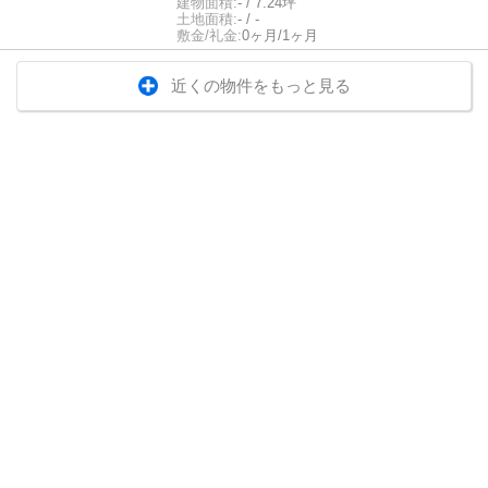
建物面積:
- / 7.24坪
土地面積:
- / -
敷金/礼金:
0ヶ月/1ヶ月
近くの物件をもっと見る