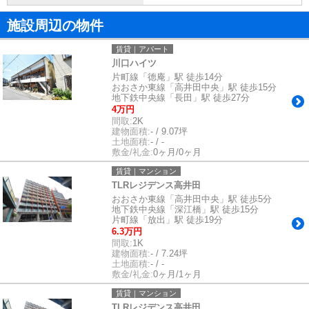
施設周辺の物件
賃貸｜アパート
川口ハイツ
片町線「徳庵」駅 徒歩14分
おおさか東線「高井田中央」駅 徒歩15分
地下鉄中央線「長田」駅 徒歩27分
4万円
間取:
2K
建物面積:
- / 9.07坪
土地面積:
- / -
敷金/礼金:
0ヶ月/0ヶ月
賃貸｜マンション
TLRレジデンス高井田
おおさか東線「高井田中央」駅 徒歩5分
地下鉄中央線「深江橋」駅 徒歩15分
片町線「放出」駅 徒歩19分
6.3万円
間取:
1K
建物面積:
- / 7.24坪
土地面積:
- / -
敷金/礼金:
0ヶ月/1ヶ月
賃貸｜マンション
TLRレジデンス高井田