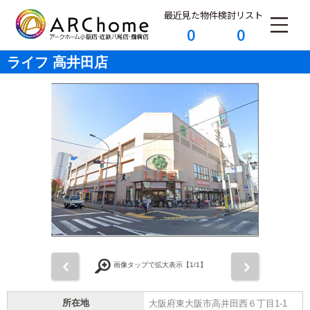
最近見た物件
検討リスト
0
0
ライフ 高井田店
前
次
画像タップで拡大表示【
1
/1】
所在地
大阪府東大阪市高井田西６丁目1-1