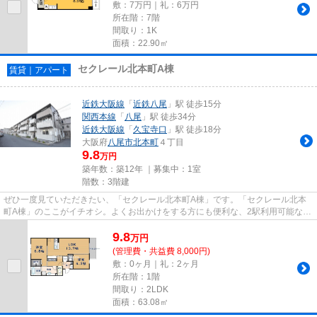
敷：7万円｜礼：6万円
所在階：7階
間取り：1K
面積：22.90㎡
セクレール北本町A棟
賃貸｜アパート
近鉄大阪線
「
近鉄八尾
」駅 徒歩15分
関西本線
「
八尾
」駅 徒歩34分
近鉄大阪線
「
久宝寺口
」駅 徒歩18分
大阪府
八尾市
北本町
４丁目
9.8
万円
築年数：築12年 ｜募集中：
1室
階数：3階建
ぜひ一度見ていただきたい、「セクレール北本町A棟」です。「セクレール北本
町A棟」のここがイチオシ。よくお出かけをする方にも便利な、2駅利用可能な物
件です。最寄りの駅まで徒歩15...
9.8
万
円
(管理費・共益費 8,000円)
敷：0ヶ月｜礼：2ヶ月
所在階：1階
間取り：2LDK
面積：63.08㎡