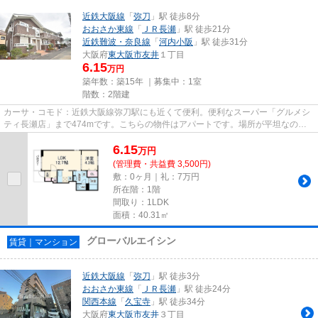
近鉄大阪線
「
弥刀
」駅 徒歩8分
おおさか東線
「
ＪＲ長瀬
」駅 徒歩21分
近鉄難波・奈良線
「
河内小阪
」駅 徒歩31分
大阪府
東大阪市
友井
１丁目
6.15
万円
築年数：築15年 ｜募集中：
1室
階数：2階建
カーサ・コモド：近鉄大阪線弥刀駅にも近くて便利。便利なスーパー「グルメシ
ティ長瀬店」まで474mです。こちらの物件はアパートです。場所が平坦なの
は、ランニングをする上で抑えた...
6.15
万
円
(管理費・共益費 3,500円)
敷：0ヶ月｜礼：7万円
所在階：1階
間取り：1LDK
面積：40.31㎡
グローバルエイシン
賃貸｜マンション
近鉄大阪線
「
弥刀
」駅 徒歩3分
おおさか東線
「
ＪＲ長瀬
」駅 徒歩24分
関西本線
「
久宝寺
」駅 徒歩34分
大阪府
東大阪市
友井
３丁目