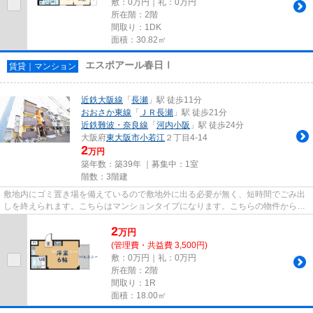
敷：0万円｜礼：0万円
所在階：2階
間取り：1DK
面積：30.82㎡
エスポアール春日Ⅰ
賃貸｜マンション
近鉄大阪線
「
長瀬
」駅 徒歩11分
おおさか東線
「
ＪＲ長瀬
」駅 徒歩21分
近鉄難波・奈良線
「
河内小阪
」駅 徒歩24分
大阪府
東大阪市
小若江
２丁目4-14
2
万円
築年数：築39年 ｜募集中：
1室
階数：3階建
敷地内にゴミ置き場を備えているので敷地外に出る必要が無く、短時間でごみ出
しを終えられます。こちらはマンションタイプになります。こちらの物件から出
て100mに駐車場があります。...
2
万
円
(管理費・共益費 3,500円)
敷：0万円｜礼：0万円
所在階：2階
間取り：1R
面積：18.00㎡