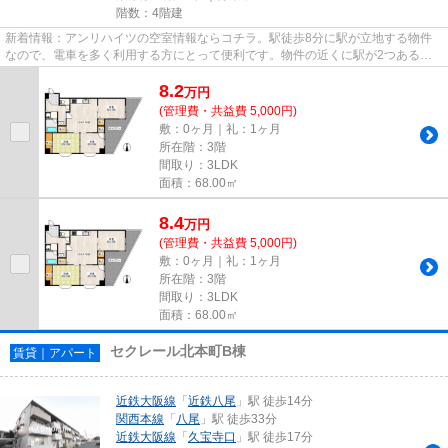
階数：4階建
新着情報：アンリハイツの空室情報ならコチラ。駅徒歩8分に駅が立地する物件
なので、電車を多く利用する方にとって便利です。物件の近くに駅が2つあるた
め、用途や行き先によって経路...
8.2
万
円
(管理費・共益費 5,000円)
敷：0ヶ月｜礼：1ヶ月
所在階：3階
間取り：3LDK
面積：68.00㎡
8.4
万
円
(管理費・共益費 5,000円)
敷：0ヶ月｜礼：1ヶ月
所在階：3階
間取り：3LDK
面積：68.00㎡
セクレール北本町B棟
賃貸｜アパート
近鉄大阪線
「
近鉄八尾
」駅 徒歩14分
関西本線
「
八尾
」駅 徒歩33分
近鉄大阪線
「
久宝寺口
」駅 徒歩17分