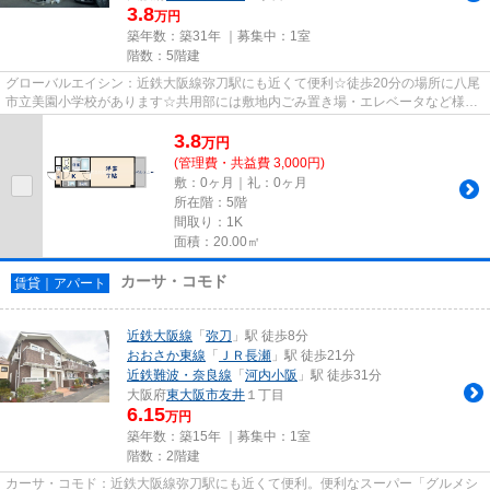
3.8
万円
築年数：築31年 ｜募集中：
1室
階数：5階建
グローバルエイシン：近鉄大阪線弥刀駅にも近くて便利☆徒歩20分の場所に八尾
市立美園小学校があります☆共用部には敷地内ごみ置き場・エレベータなど様々
な設備やサービスが揃っている...
3.8
万
円
(管理費・共益費 3,000円)
敷：0ヶ月｜礼：0ヶ月
所在階：5階
間取り：1K
面積：20.00㎡
カーサ・コモド
賃貸｜アパート
近鉄大阪線
「
弥刀
」駅 徒歩8分
おおさか東線
「
ＪＲ長瀬
」駅 徒歩21分
近鉄難波・奈良線
「
河内小阪
」駅 徒歩31分
大阪府
東大阪市
友井
１丁目
6.15
万円
築年数：築15年 ｜募集中：
1室
階数：2階建
カーサ・コモド：近鉄大阪線弥刀駅にも近くて便利。便利なスーパー「グルメシ