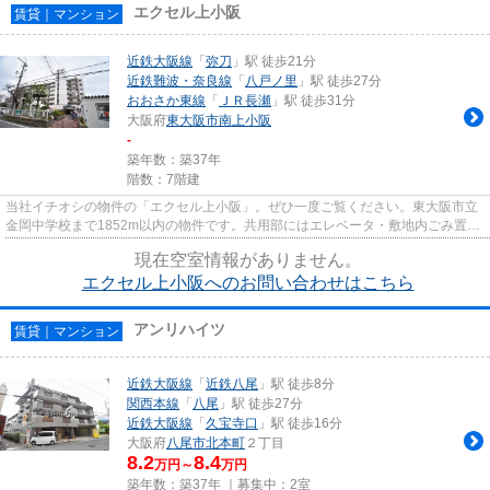
エクセル上小阪
賃貸｜マンション
近鉄大阪線
「
弥刀
」駅 徒歩21分
近鉄難波・奈良線
「
八戸ノ里
」駅 徒歩27分
おおさか東線
「
ＪＲ長瀬
」駅 徒歩31分
大阪府
東大阪市
南上小阪
-
築年数：築37年
階数：7階建
当社イチオシの物件の「エクセル上小阪」。ぜひ一度ご覧ください。東大阪市立
金岡中学校まで1852m以内の物件です。共用部にはエレベータ・敷地内ごみ置き
場などが揃っております。場所...
現在空室情報がありません。
エクセル上小阪へのお問い合わせはこちら
アンリハイツ
賃貸｜マンション
近鉄大阪線
「
近鉄八尾
」駅 徒歩8分
関西本線
「
八尾
」駅 徒歩27分
近鉄大阪線
「
久宝寺口
」駅 徒歩16分
大阪府
八尾市
北本町
２丁目
8.2
8.4
万円～
万円
築年数：築37年 ｜募集中：
2室