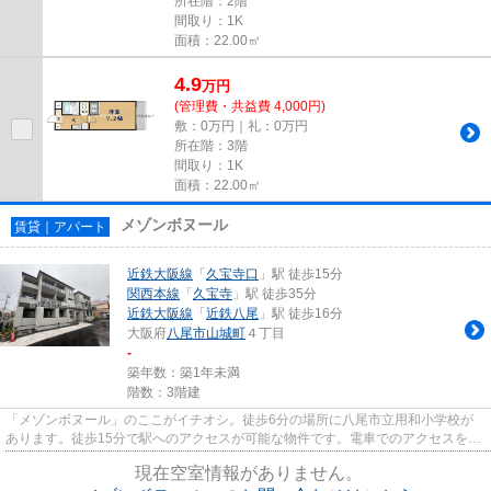
所在階：2階
間取り：1K
面積：22.00㎡
4.9
万
円
(管理費・共益費 4,000円)
敷：0万円｜礼：0万円
所在階：3階
間取り：1K
面積：22.00㎡
メゾンボヌール
賃貸｜アパート
近鉄大阪線
「
久宝寺口
」駅 徒歩15分
関西本線
「
久宝寺
」駅 徒歩35分
近鉄大阪線
「
近鉄八尾
」駅 徒歩16分
大阪府
八尾市
山城町
４丁目
-
築年数：築1年未満
階数：3階建
「メゾンボヌール」のここがイチオシ。徒歩6分の場所に八尾市立用和小学校が
あります。徒歩15分で駅へのアクセスが可能な物件です。電車でのアクセスを快
適なものにする、2駅利用可能...
現在空室情報がありません。