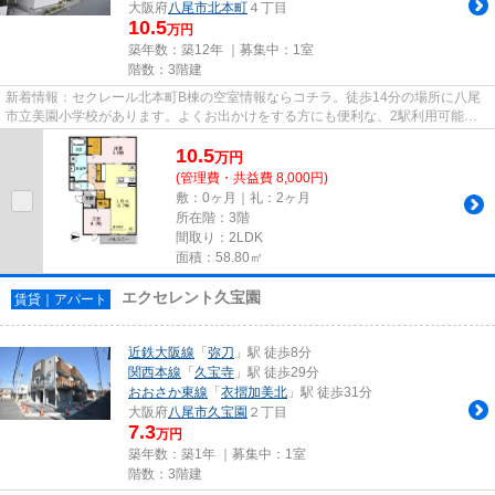
大阪府
八尾市
北本町
４丁目
10.5
万円
築年数：築12年 ｜募集中：
1室
階数：3階建
新着情報：セクレール北本町B棟の空室情報ならコチラ。徒歩14分の場所に八尾
市立美園小学校があります。よくお出かけをする方にも便利な、2駅利用可能な
物件です。こちらの物件には自...
10.5
万
円
(管理費・共益費 8,000円)
敷：0ヶ月｜礼：2ヶ月
所在階：3階
間取り：2LDK
面積：58.80㎡
エクセレント久宝園
賃貸｜アパート
近鉄大阪線
「
弥刀
」駅 徒歩8分
関西本線
「
久宝寺
」駅 徒歩29分
おおさか東線
「
衣摺加美北
」駅 徒歩31分
大阪府
八尾市
久宝園
２丁目
7.3
万円
築年数：築1年 ｜募集中：
1室
階数：3階建