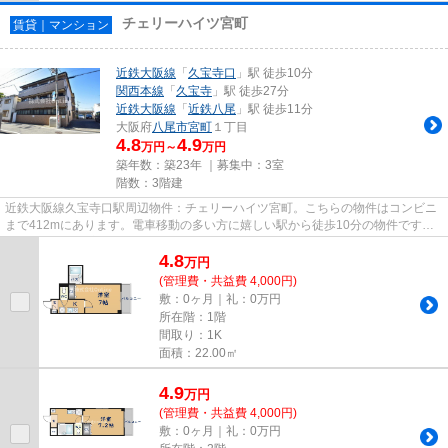
チェリーハイツ宮町
賃貸｜マンション
近鉄大阪線
「
久宝寺口
」駅 徒歩10分
関西本線
「
久宝寺
」駅 徒歩27分
近鉄大阪線
「
近鉄八尾
」駅 徒歩11分
大阪府
八尾市
宮町
１丁目
4.8
4.9
万円～
万円
築年数：築23年 ｜募集中：
3室
階数：3階建
近鉄大阪線久宝寺口駅周辺物件：チェリーハイツ宮町。こちらの物件はコンビニ
まで412mにあります。電車移動の多い方に嬉しい駅から徒歩10分の物件です。
お車をお持ちの方にオススメの...
4.8
万
円
(管理費・共益費 4,000円)
敷：0ヶ月｜礼：0万円
所在階：1階
間取り：1K
面積：22.00㎡
4.9
万
円
(管理費・共益費 4,000円)
敷：0ヶ月｜礼：0万円