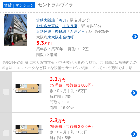
セントラルヴィラ
賃貸｜マンション
近鉄大阪線
「
弥刀
」駅 徒歩14分
おおさか東線
「
ＪＲ長瀬
」駅 徒歩33分
近鉄難波・奈良線
「
八戸ノ里
」駅 徒歩35分
大阪府
東大阪市
金物町
3.3
万円
築年数：築30年 ｜募集中：
2室
階数：8階建
徒歩19分の距離に東大阪市立金岡中学校があるのも魅力。共用部には敷地内ごみ
置き場・エレベータなど様々な設備やサービスが揃っているので便利です。駅近
くに立地する物件で、徒歩14...
3.3
万
円
(管理費・共益費 3,000円)
敷：0ヶ月｜礼：6万円
所在階：2階
間取り：1K
面積：18.00㎡
3.3
万
円
(管理費・共益費 3,000円)
敷：0ヶ月｜礼：6万円
所在階：5階