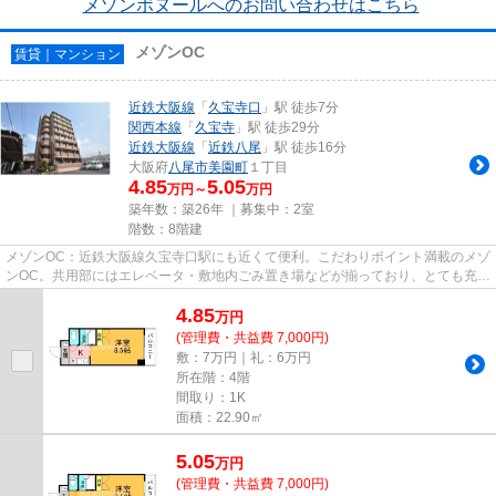
メゾンボヌールへのお問い合わせはこちら
メゾンOC
賃貸｜マンション
近鉄大阪線
「
久宝寺口
」駅 徒歩7分
関西本線
「
久宝寺
」駅 徒歩29分
近鉄大阪線
「
近鉄八尾
」駅 徒歩16分
大阪府
八尾市
美園町
１丁目
4.85
5.05
万円～
万円
築年数：築26年 ｜募集中：
2室
階数：8階建
メゾンOC：近鉄大阪線久宝寺口駅にも近くて便利。こだわりポイント満載のメゾ
ンOC。共用部にはエレベータ・敷地内ごみ置き場などが揃っており、とても充実
しています。こちらのマンシ...
4.85
万
円
(管理費・共益費 7,000円)
敷：7万円｜礼：6万円
所在階：4階
間取り：1K
面積：22.90㎡
5.05
万
円
(管理費・共益費 7,000円)