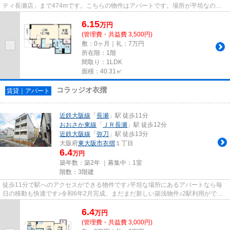
ティ長瀬店」まで474mです。こちらの物件はアパートです。場所が平坦なの
は、ランニングをする上で抑えた...
6.15
万
円
(管理費・共益費 3,500円)
敷：0ヶ月｜礼：7万円
所在階：1階
間取り：1LDK
面積：40.31㎡
コラッジオ衣摺
賃貸｜アパート
近鉄大阪線
「
長瀬
」駅 徒歩11分
おおさか東線
「
ＪＲ長瀬
」駅 徒歩12分
近鉄大阪線
「
弥刀
」駅 徒歩13分
大阪府
東大阪市
衣摺
１丁目
6.4
万円
築年数：築2年 ｜募集中：
1室
階数：3階建
徒歩11分で駅へのアクセスができる物件です♪平坦な場所にあるアパートなら毎
日の移動も快適です♪令和6年2月完成、まだまだ新しい築浅物件♪2駅利用ができ
るので電車の利用に役立つアパ...
6.4
万
円
(管理費・共益費 3,000円)