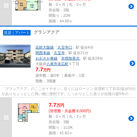
敷：0ヶ月｜礼：0ヶ月
所在階：3階
間取り：2DK
面積：44.60㎡
グランアクア
賃貸｜アパート
近鉄大阪線
「
久宝寺口
」駅 徒歩4分
関西本線
「
久宝寺
」駅 徒歩21分
おおさか東線
「
衣摺加美北
」駅 徒歩29分
大阪府
八尾市
末広町
５丁目
7.7
万円
築年数：築5年 ｜募集中：
1室
階数：3階建
「グランアクア」のここがイチオシ。近くにはローソン 佐堂町三丁目店(徒歩5分)
がありちょっとした買い物に便利です。しっかりとした造りが自慢の築5年のア
パート。風通しが良く真夏の...
7.7
万
円
(管理費・共益費 8,000円)
敷：0ヶ月｜礼：2ヶ月
所在階：3階
間取り：1LDK
面積：41.82㎡