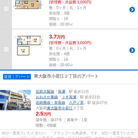
(管理費・共益費 3,000円)
敷：0ヶ月｜礼：1ヶ月
所在階：3階
間取り：1K
面積：20.00㎡
3.7
万
円
(管理費・共益費 3,000円)
敷：0ヶ月｜礼：1ヶ月
所在階：4階
間取り：1K
面積：20.00㎡
東大阪市小若江２丁目のアパート
賃貸｜アパート
近鉄大阪線
「
長瀬
」駅 徒歩11分
おおさか東線
「
ＪＲ長瀬
」駅 徒歩21分
近鉄難波・奈良線
「
八戸ノ里
」駅 徒歩27分
大阪府
東大阪市
小若江
２丁目
2.5
万円
築年数：築37年 ｜募集中：
1室
階数：4階建
ぜひ一度見ていただきたい、「グランブール鳥居本」です。ぜひ一度見ていただ