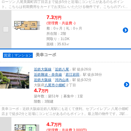
ローソン 八尾美園町四丁目店まで徒歩5分と近場にコンビニがあるのもポイン
ト。こちらは初期費用をカードでお支払いいただける物件です。こちらのアパー
トは2駅が近くにあり便利です。...
7.3
万
円
(管理費・共益費 -)
敷：0ヶ月｜礼：0ヶ月
所在階：2階
間取り：1LDK
面積：35.63㎡
美幸コーポ
賃貸｜マンション
近鉄大阪線
「
近鉄八尾
」駅 徒歩26分
近鉄難波・奈良線
「
若江岩田
」駅 徒歩38分
近鉄大阪線
「
河内山本
」駅 徒歩32分
大阪府
八尾市
小畑町
２丁目
4.7
万円
築年数：築51年 ｜募集中：
1室
階数：3階建
美幸コーポ：近鉄大阪線近鉄八尾駅にも近くて便利。セブンイレブン 八尾小畑町
店まで徒歩2分と近場にコンビニがあるのもポイント。最上階の物件です。2駅利
用可能なマンションなので行...
4.7
万
円
(管理費・共益費 3,000円)