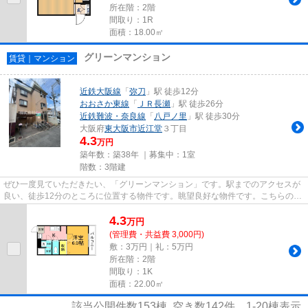
所在階：2階
間取り：1R
面積：18.00㎡
グリーンマンション
賃貸｜マンション
近鉄大阪線
「
弥刀
」駅 徒歩12分
おおさか東線
「
ＪＲ長瀬
」駅 徒歩26分
近鉄難波・奈良線
「
八戸ノ里
」駅 徒歩30分
大阪府
東大阪市
近江堂
３丁目
4.3
万円
築年数：築38年 ｜募集中：
1室
階数：3階建
ぜひ一度見ていただきたい、「グリーンマンション」です。駅までのアクセスが
良い、徒歩12分のところに位置する物件です。眺望良好な物件です。こちらの物
件から、100mで駐車場です。...
4.3
万
円
(管理費・共益費 3,000円)
敷：3万円｜礼：5万円
所在階：2階
間取り：1K
面積：22.00㎡
該当公開件数
153
棟 空き数
142
件
1-20
棟表示