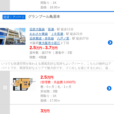
間取り：1K
面積：18.00㎡
グランブール鳥居本
賃貸｜アパート
近鉄大阪線
「
長瀬
」駅 徒歩11分
おおさか東線
「
ＪＲ長瀬
」駅 徒歩21分
近鉄難波・奈良線
「
八戸ノ里
」駅 徒歩27分
大阪府
東大阪市
小若江
２丁目
2.5
3.7
万円～
万円
築年数：築37年 ｜募集中：
3室
階数：4階建
いつでも快適空間を味わえる通風良好な気持ちよいアパート。こちらの物件はア
パートです。眺望良好なエリアで魅力的です。ゴミ出しを楽にするために、遠く
まで行かずに済むゴミ置き場...
2.5
万
円
(管理費・共益費 3,000円)
敷：0ヶ月｜礼：1ヶ月
所在階：3階
間取り：1K
面積：17.00㎡
3
万
円