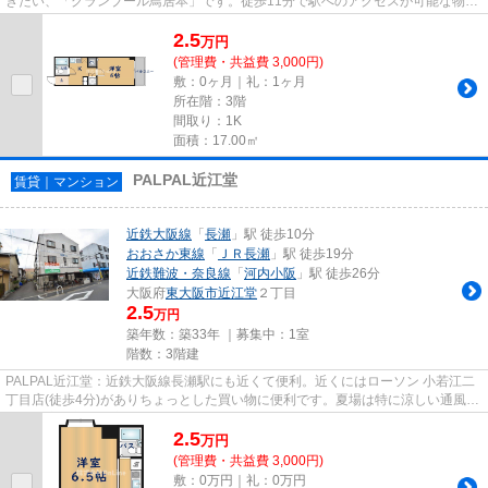
きたい、「グランブール鳥居本」です。徒歩11分で駅へのアクセスが可能な物件
です。こちらのアパートから...
2.5
万
円
(管理費・共益費 3,000円)
敷：0ヶ月｜礼：1ヶ月
所在階：3階
間取り：1K
面積：17.00㎡
PALPAL近江堂
賃貸｜マンション
近鉄大阪線
「
長瀬
」駅 徒歩10分
おおさか東線
「
ＪＲ長瀬
」駅 徒歩19分
近鉄難波・奈良線
「
河内小阪
」駅 徒歩26分
大阪府
東大阪市
近江堂
２丁目
2.5
万円
築年数：築33年 ｜募集中：
1室
階数：3階建
PALPAL近江堂：近鉄大阪線長瀬駅にも近くて便利。近くにはローソン 小若江二
丁目店(徒歩4分)がありちょっとした買い物に便利です。夏場は特に涼しい通風良
好な環境の良い快適空間をど...
2.5
万
円
(管理費・共益費 3,000円)
敷：0万円｜礼：0万円