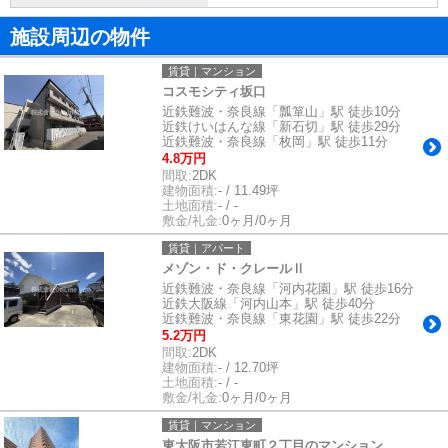
施設周辺の物件
賃貸｜マンション
コスモシティ坂口
近鉄難波・奈良線「瓢箪山」駅 徒歩10分
近鉄けいはんな線「新石切」駅 徒歩29分
近鉄難波・奈良線「枚岡」駅 徒歩11分
4.8万円
間取:
2DK
建物面積:
- / 11.49坪
土地面積:
- / -
敷金/礼金:
0ヶ月/0ヶ月
賃貸｜アパート
メゾン・ド・クレールⅡ
近鉄難波・奈良線「河内花園」駅 徒歩16分
近鉄大阪線「河内山本」駅 徒歩40分
近鉄難波・奈良線「東花園」駅 徒歩22分
5.2万円
間取:
2DK
建物面積:
- / 12.70坪
土地面積:
- / -
敷金/礼金:
0ヶ月/0ヶ月
賃貸｜マンション
東大阪市若江東町２丁目のマンション