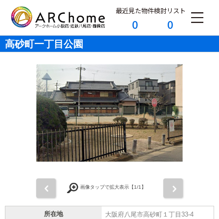
最近見た物件
検討リスト
0
0
高砂町一丁目公園
前
次
画像タップで拡大表示【
1
/1】
所在地
大阪府八尾市高砂町１丁目33-4