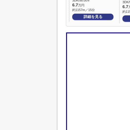
3DK/58.00㎡
3DK/
6.7
万円
6.7
約1157m／15分
約11
詳細を見る