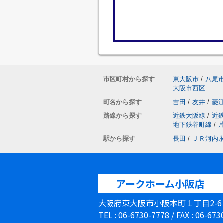
市区町村から探す
東大阪市
/
八尾
大阪市西区
町名から探す
吉田
/
友井
/
菱
路線から探す
近鉄大阪線
/
近
地下鉄谷町線
/
駅から探す
長田
/
ＪＲ河内
アークホーム小阪店
大阪府東大阪市小阪本町１丁目2-
TEL : 06-6730-7778 / FAX : 06-67