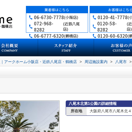
業者様はこちら
お客様はこち
06-6730-7778
0120-41-7778
(小阪店)
(
072-968-
0120-58-
(近鉄八尾
(
店)
店)
8282
8282
06-6777-6320
0120-60-6320
(鶴橋店)
(
買｜アークホーム小阪店・近鉄八尾店・鶴橋店
>
周辺施設案内
>
八尾市
>
八尾木北第1公園の詳細情報
所在地
大阪府八尾市八尾木北４丁