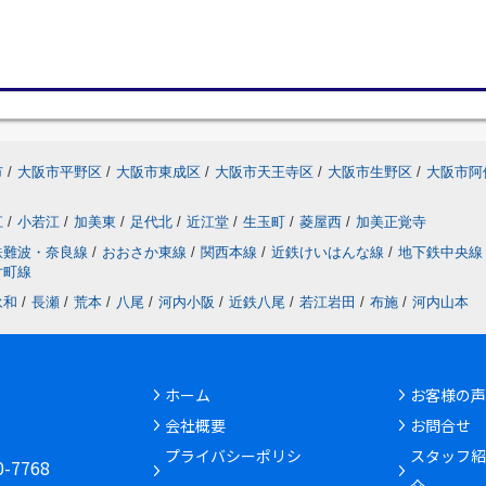
市
/
大阪市平野区
/
大阪市東成区
/
大阪市天王寺区
/
大阪市生野区
/
大阪市阿
江
/
小若江
/
加美東
/
足代北
/
近江堂
/
生玉町
/
菱屋西
/
加美正覚寺
鉄難波・奈良線
/
おおさか東線
/
関西本線
/
近鉄けいはんな線
/
地下鉄中央線
片町線
永和
/
長瀬
/
荒本
/
八尾
/
河内小阪
/
近鉄八尾
/
若江岩田
/
布施
/
河内山本
ホーム
お客様の声
会社概要
お問合せ
6
プライバシーポリシ
スタッフ紹
30-7768