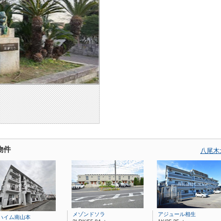
物件
八尾木
メゾンドソラ
アジュール相生
ハイム南山本