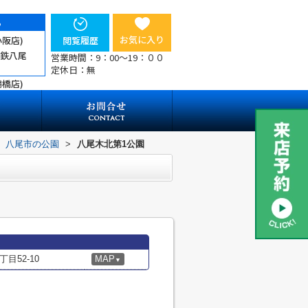
ら
お気に入り
小阪店)
閲覧履歴
近鉄八尾
営業時間：9：00～19：００
定休日：無
鶴橋店)
八尾市の公園
>
八尾木北第1公園
目52-10
MAP
▼