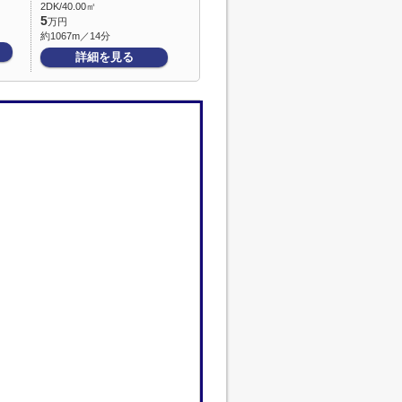
2DK/40.00㎡
5
万円
約1067m／14分
詳細を見る