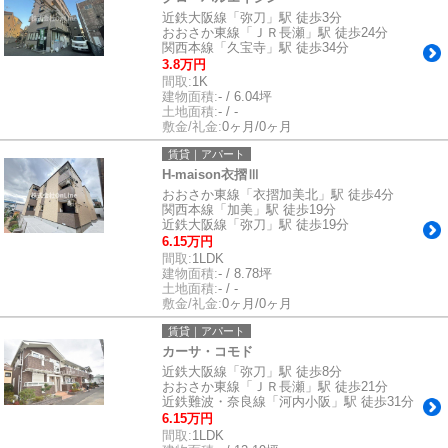
近鉄大阪線「弥刀」駅 徒歩3分
おおさか東線「ＪＲ長瀬」駅 徒歩24分
関西本線「久宝寺」駅 徒歩34分
3.8万円
間取:
1K
建物面積:
- / 6.04坪
土地面積:
- / -
敷金/礼金:
0ヶ月/0ヶ月
賃貸｜アパート
H-maison衣摺Ⅲ
おおさか東線「衣摺加美北」駅 徒歩4分
関西本線「加美」駅 徒歩19分
近鉄大阪線「弥刀」駅 徒歩19分
6.15万円
間取:
1LDK
建物面積:
- / 8.78坪
土地面積:
- / -
敷金/礼金:
0ヶ月/0ヶ月
賃貸｜アパート
カーサ・コモド
近鉄大阪線「弥刀」駅 徒歩8分
おおさか東線「ＪＲ長瀬」駅 徒歩21分
近鉄難波・奈良線「河内小阪」駅 徒歩31分
6.15万円
間取:
1LDK