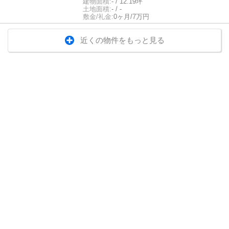
建物面積:
- / 12.19坪
土地面積:
- / -
敷金/礼金:
0ヶ月/7万円
近くの物件をもっと見る