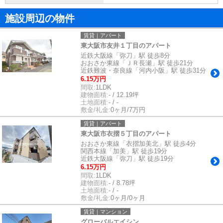
施設周辺の物件
賃貸｜アパート
東大阪市友井１丁目のアパート
近鉄大阪線「弥刀」駅 徒歩8分
おおさか東線「ＪＲ長瀬」駅 徒歩21分
近鉄難波・奈良線「河内小阪」駅 徒歩31分
6.15万円
間取:
1LDK
建物面積:
- / 12.19坪
土地面積:
- / -
敷金/礼金:
0ヶ月/7万円
賃貸｜アパート
東大阪市衣摺５丁目のアパート
おおさか東線「衣摺加美北」駅 徒歩4分
関西本線「加美」駅 徒歩19分
近鉄大阪線「弥刀」駅 徒歩19分
6.15万円
間取:
1LDK
建物面積:
- / 8.78坪
土地面積:
- / -
敷金/礼金:
0ヶ月/0ヶ月
賃貸｜マンション
グローバルエイシン