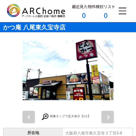
最近見た物件
検討リスト
0
0
かつ庵 八尾東久宝寺店
前
次
画像タップで拡大表示【
1
/1】
所在地
大阪府八尾市東久宝寺３丁目5-8