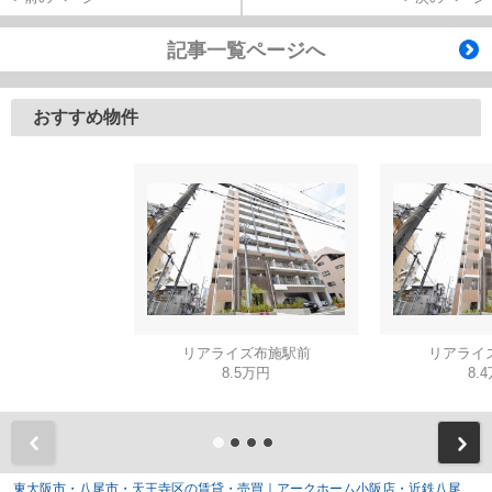
記事一覧ページへ
おすすめ物件
リアライズ布施駅前
リアライ
8.5万円
8.
東大阪市・八尾市・天王寺区の賃貸・売買｜アークホーム小阪店・近鉄八尾