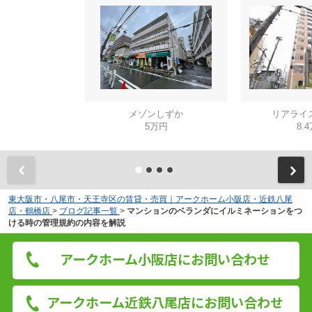
メゾンしずか
リアライ
5万円
8.
東大阪市・八尾市・天王寺区の賃貸・売買｜アークホーム小阪店・近鉄八尾
店・鶴橋店
>
ブログ記事一覧
>
マンションのベランダにイルミネーションをつ
ける時の管理規約の内容を解説
アークホーム小阪店にお問い合わせ
アークホーム近鉄八尾店にお問い合わせ