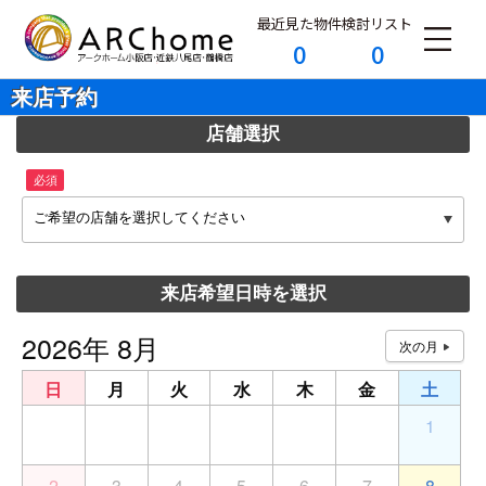
最近見た物件
検討リスト
0
0
来店予約
店舗選択
必須
ご希望の店舗を選択してください
来店希望日時を選択
2026年 8月
日
月
火
水
木
金
土
26
27
28
29
30
31
1
2
3
4
5
6
7
8