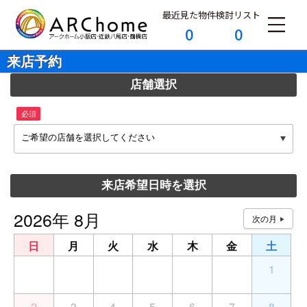
最近見た物件
検討リスト
0
0
来店予約
店舗選択
必須
ご希望の店舗を選択してください
来店希望日時を選択
2026年 8月
日
月
火
水
木
金
土
26
27
28
29
30
31
1
2
3
4
5
6
7
8