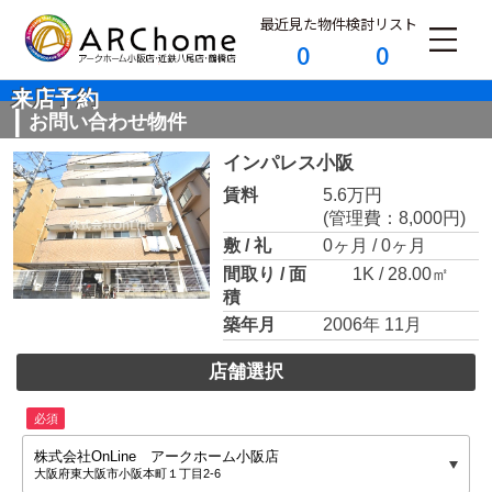
最近見た物件
検討リスト
0
0
来店予約
お問い合わせ物件
インパレス小阪
賃料
5.6万円
(管理費：8,000円)
敷 / 礼
0ヶ月 / 0ヶ月
間取り / 面
1K / 28.00㎡
積
築年月
2006年 11月
店舗選択
必須
株式会社OnLine アークホーム小阪店
大阪府東大阪市小阪本町１丁目2-6