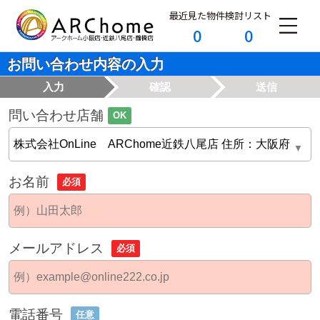
最近見た物件
検討リスト
0
0
お問い合わせ内容の入力
入力
確認
送信
問い合わせ店舗
OK
お名前
必須
メールアドレス
必須
電話番号
任意