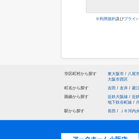
※
利用規約
及び
プライ
市区町村から探す
東大阪市
/
八尾
大阪市西区
町名から探す
吉田
/
友井
/
菱
路線から探す
近鉄大阪線
/
近
地下鉄谷町線
/
駅から探す
長田
/
ＪＲ河内
アークホーム小阪店