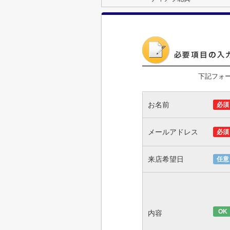
下記フォ
お名前
必須
メールアドレス
必須
来店希望日
任意
OK
内容