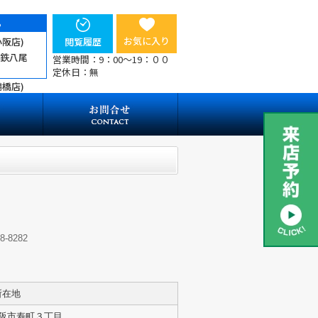
ら
お気に入り
小阪店)
閲覧履歴
近鉄八尾
営業時間：9：00～19：００
定休日：無
鶴橋店)
-8282
所在地
阪市寿町３丁目