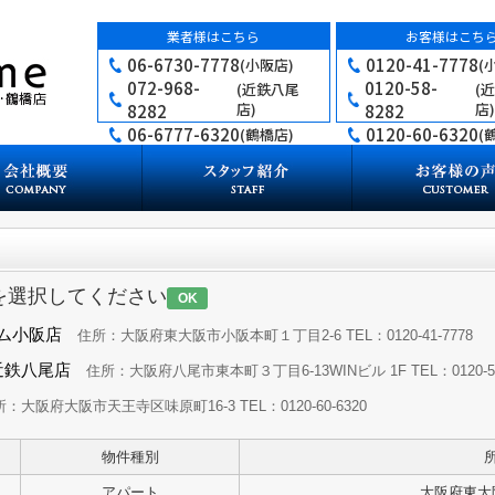
業者様はこちら
お客様はこち
06-6730-7778
0120-41-7778
(小阪店)
(
072-968-
0120-58-
(近鉄八尾
(
店)
店)
8282
8282
06-6777-6320
0120-60-6320
(鶴橋店)
(
を選択してください
OK
ーム小阪店
住所：大阪府東大阪市小阪本町１丁目2-6 TEL：0120-41-7778
e近鉄八尾店
住所：大阪府八尾市東本町３丁目6-13WINビル 1F TEL：0120-58
：大阪府大阪市天王寺区味原町16-3 TEL：0120-60-6320
物件種別
アパート
大阪府東大