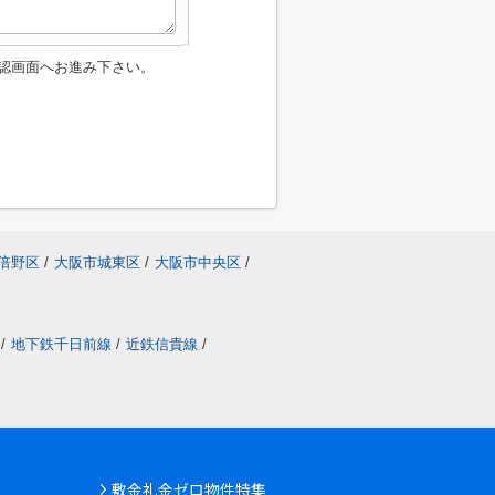
認画面へお進み下さい。
倍野区
/
大阪市城東区
/
大阪市中央区
/
/
地下鉄千日前線
/
近鉄信貴線
/
敷金礼金ゼロ物件特集