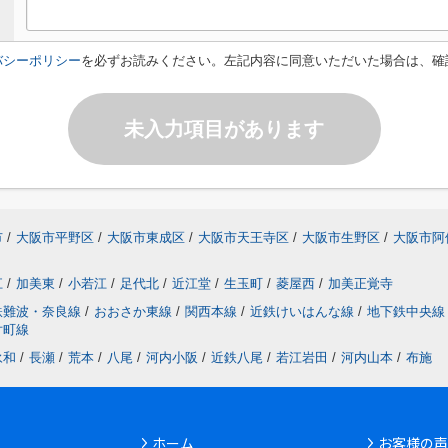
バシーポリシー
を必ずお読みください。左記内容に同意いただいた場合は、確
未入力項目があります
市
/
大阪市平野区
/
大阪市東成区
/
大阪市天王寺区
/
大阪市生野区
/
大阪市阿
江
/
加美東
/
小若江
/
足代北
/
近江堂
/
生玉町
/
菱屋西
/
加美正覚寺
鉄難波・奈良線
/
おおさか東線
/
関西本線
/
近鉄けいはんな線
/
地下鉄中央線
片町線
永和
/
長瀬
/
荒本
/
八尾
/
河内小阪
/
近鉄八尾
/
若江岩田
/
河内山本
/
布施
ホーム
お客様の声