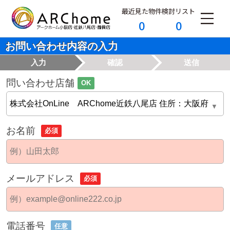
最近見た物件
検討リスト
0
0
お問い合わせ内容の入力
入力
確認
送信
問い合わせ店舗
OK
お名前
必須
メールアドレス
必須
電話番号
任意