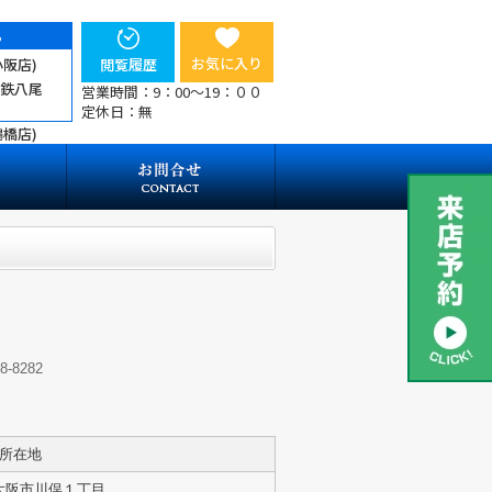
ら
お気に入り
小阪店)
閲覧履歴
近鉄八尾
営業時間：9：00～19：００
定休日：無
鶴橋店)
-8282
所在地
大阪市川俣１丁目