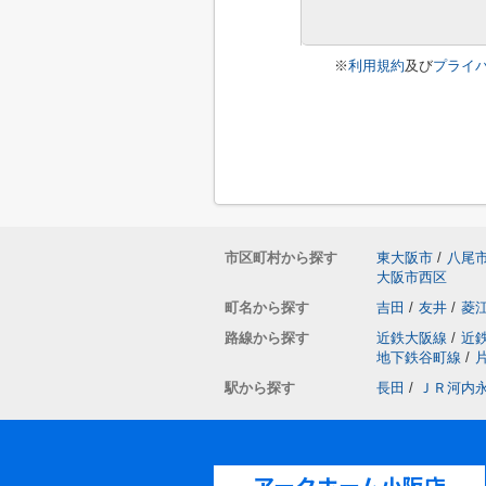
※
利用規約
及び
プライ
市区町村から探す
東大阪市
/
八尾
大阪市西区
町名から探す
吉田
/
友井
/
菱
路線から探す
近鉄大阪線
/
近
地下鉄谷町線
/
駅から探す
長田
/
ＪＲ河内
アークホーム小阪店