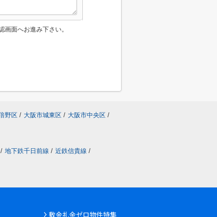
認画面へお進み下さい。
倍野区
/
大阪市城東区
/
大阪市中央区
/
/
地下鉄千日前線
/
近鉄信貴線
/
敷金礼金ゼロ物件特集