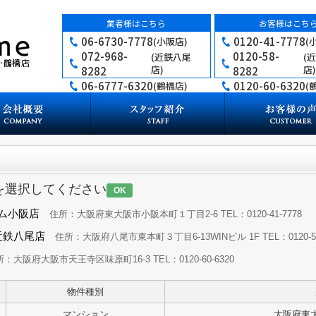
業者様はこちら
お客様はこち
06-6730-7778
0120-41-7778
(小阪店)
(
072-968-
0120-58-
(近鉄八尾
(
店)
店)
8282
8282
06-6777-6320
0120-60-6320
(鶴橋店)
(
を選択してください
OK
ーム小阪店
住所：大阪府東大阪市小阪本町１丁目2-6 TEL：0120-41-7778
e近鉄八尾店
住所：大阪府八尾市東本町３丁目6-13WINビル 1F TEL：0120-58
：大阪府大阪市天王寺区味原町16-3 TEL：0120-60-6320
物件種別
マンション
大阪府東