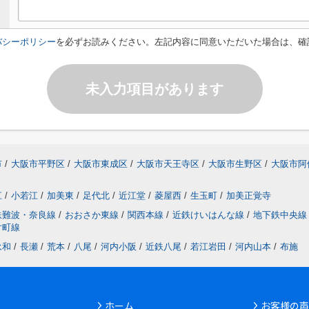
バシーポリシー
を必ずお読みください。左記内容に同意いただいた場合は、確
未入力項目があります
市
/
大阪市平野区
/
大阪市東成区
/
大阪市天王寺区
/
大阪市生野区
/
大阪市阿
江
/
小若江
/
加美東
/
足代北
/
近江堂
/
菱屋西
/
生玉町
/
加美正覚寺
鉄難波・奈良線
/
おおさか東線
/
関西本線
/
近鉄けいはんな線
/
地下鉄中央線
片町線
永和
/
長瀬
/
荒本
/
八尾
/
河内小阪
/
近鉄八尾
/
若江岩田
/
河内山本
/
布施
ホーム
お客様の声