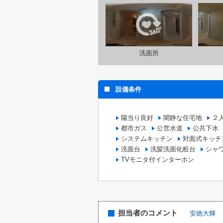
洗面所
設備条件
陽当り良好
閑静な住宅地
２
都市ガス
公営水道
公共下水
システムキッチン
対面式キッチ
洗面台
洗髪洗面化粧台
シャ
TVモニタ付インターホン
担当者のコメント
安徳大輝