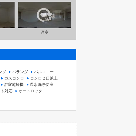
洋室
ング
ベランダ
バルコニー
ガスコンロ
コンロ２口以上
浴室乾燥機
温水洗浄便座
ット対応
オートロック