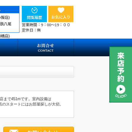
ら
お気に入り
小阪店)
閲覧履歴
近鉄八尾
営業時間：9：00～19：００
定休日：無
鶴橋店)
まで451mです。室内設備は
活のスタートにはお部屋探しが大切。