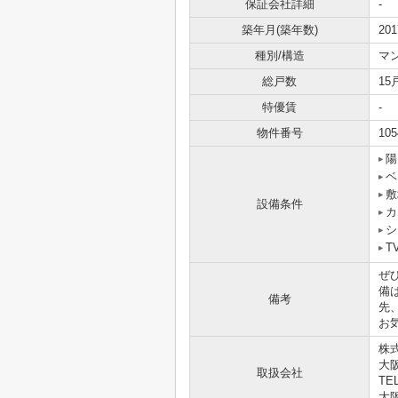
保証会社詳細
-
築年月(築年数)
20
種別/構造
マ
総戸数
15
特優賃
-
物件番号
105
陽
ベ
敷
設備条件
カ
シ
T
ぜ
備
備考
先
お
株式
大
取扱会社
TEL
大阪