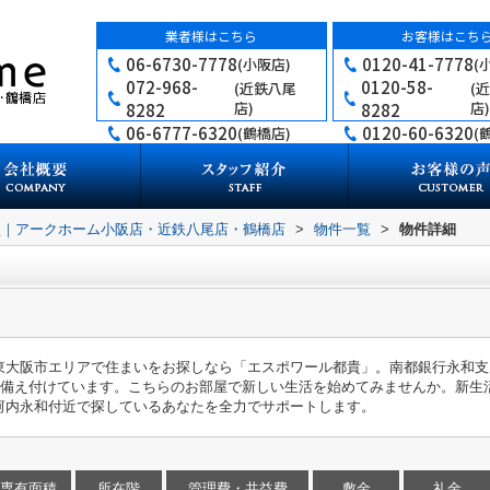
業者様はこちら
お客様はこち
06-6730-7778
0120-41-7778
(小阪店)
(
072-968-
0120-58-
(近鉄八尾
(
店)
店)
8282
8282
06-6777-6320
0120-60-6320
(鶴橋店)
(
買｜アークホーム小阪店・近鉄八尾店・鶴橋店
>
物件一覧
>
物件詳細
大阪市エリアで住まいをお探しなら「エスポワール都貴」。南都銀行永和支店
備を備え付けています。こちらのお部屋で新しい生活を始めてみませんか。新生
河内永和付近で探しているあなたを全力でサポートします。
専有面積
所在階
管理費・共益費
敷金
礼金