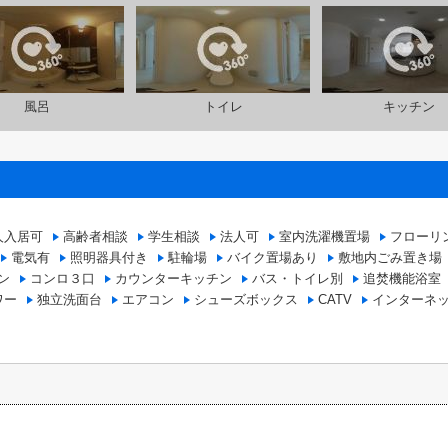
風呂
トイレ
キッチン
人入居可
高齢者相談
学生相談
法人可
室内洗濯機置場
フローリ
電気有
照明器具付き
駐輪場
バイク置場あり
敷地内ごみ置き場
ン
コンロ３口
カウンターキッチン
バス・トイレ別
追焚機能浴室
ワー
独立洗面台
エアコン
シューズボックス
CATV
インターネ