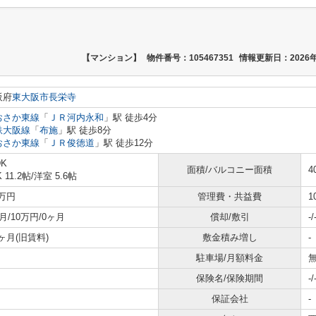
【マンション】
物件番号：105467351
情報更新日：2026年
阪府
東大阪市
長栄寺
おさか東線
「
ＪＲ河内永和
」駅 徒歩4分
鉄大阪線
「
布施
」駅 徒歩8分
おさか東線
「
ＪＲ俊徳道
」駅 徒歩12分
DK
面積/バルコニー面積
4
 11.2帖
/
洋室 5.6帖
5万円
管理費・共益費
1
月/10万円/0ヶ月
償却/敷引
-/
5ヶ月(旧賃料)
敷金積み増し
-
駐車場/月額料金
無
保険名/保険期間
-/
保証会社
-