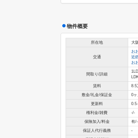
物件概要
所在地
大
お
交通
近
お
1L
間取り/詳細
LDK
賃料
8.
敷金/礼金/保証金
0ヶ
更新料
0.
権利金/雑費
-/-
保険加入/料金
有/-
保証人代行義務
-