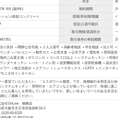
向き
17年 8月 (築9年)
契約期間
2
ンション/鉄筋コンクリート
部屋/所在階/階建
-
戸
現況/入居可能日
居
取引態様/賃貸区分
467351
取引条件の有効期限
2
当り良好
閑静な住宅地
２人入居可
高齢者相談
学生相談
法人可
ランダ
バルコニー
都市ガス
公営水道
公共下水
電気有
照明器具
地内ごみ置き場
ガスコンロ
コンロ２口以上
システムキッチン
対面
ウンターキッチン
バス・トイレ別
追焚機能浴室
浴室乾燥機
温水洗
ャワー
独立洗面台
エアコン
シューズボックス
CATV
インターネ
Vモニタ付インターホン
ひ一度見ていただきたい、「エスポワール都貴」です。南都銀行永和支店が歩い
はシステムキッチン・照明付き・エアコンなどが揃っているので、快適に過ご
、どんな暮らしを実現していきたいですか。新しい住まいでハリのある生活を
気軽にご連絡ください。
会社OnLine 鶴橋店
阪府大阪市天王寺区味原町16-3
:0120-60-6320
府知事 (2) 第62741号