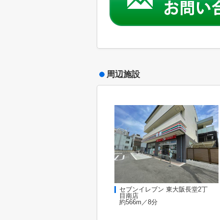
周辺施設
セブンイレブン 東大阪長堂2丁
目南店
約566m／8分