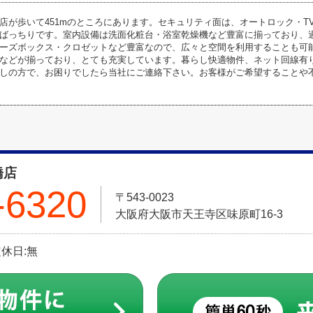
店が歩いて451mのところにあります。セキュリティ面は、オートロック・T
ばっちりです。室内設備は洗面化粧台・浴室乾燥機など豊富に揃っており、
ーズボックス・クロゼットなど豊富なので、広々と空間を利用することも可
などが揃っており、とても充実しています。暮らし快適物件、ネット回線有
しの方で、お困りでしたら当社にご連絡下さい。お客様がご希望することや
橋店
-6320
〒543-0023
大阪府大阪市天王寺区味原町16-3
定休日:無