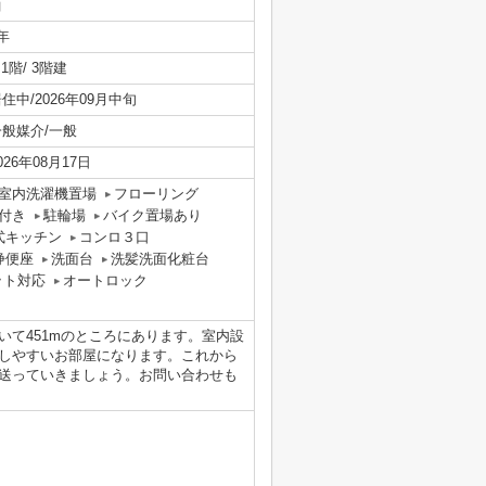
西
年
/ 1階/ 3階建
住中/2026年09月中旬
一般媒介/一般
026年08月17日
室内洗濯機置場
フローリング
付き
駐輪場
バイク置場あり
式キッチン
コンロ３口
浄便座
洗面台
洗髪洗面化粧台
ット対応
オートロック
て451mのところにあります。室内設
しやすいお部屋になります。これから
送っていきましょう。お問い合わせも