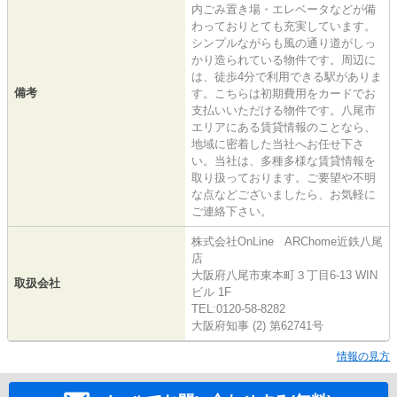
内ごみ置き場・エレベータなどが備
わっておりとても充実しています。
シンプルながらも風の通り道がしっ
かり造られている物件です。周辺に
は、徒歩4分で利用できる駅がありま
備考
す。こちらは初期費用をカードでお
支払いいただける物件です。八尾市
エリアにある賃貸情報のことなら、
地域に密着した当社へお任せ下さ
い。当社は、多種多様な賃貸情報を
取り扱っております。ご要望や不明
な点などございましたら、お気軽に
ご連絡下さい。
株式会社OnLine ARChome近鉄八尾
店
大阪府八尾市東本町３丁目6-13 WIN
取扱会社
ビル 1F
TEL:0120-58-8282
大阪府知事 (2) 第62741号
情報の見方