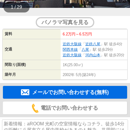
1 / 29
パノラマ写真を見る
賃料
6.2万円～6.5万円
近鉄大阪線
「
近鉄八尾
」駅 徒歩4分
交通
関西本線
「
八尾
」駅 徒歩29分
近鉄大阪線
「
河内山本
」駅 徒歩20分
間取り(面積)
1K(25.00㎡)
築年月
2002年 5月(築24年)
メールでお問い合わせする(無料)
電話でお問い合わせする
新着情報：aROOM 光町の空室情報ならコチラ。徒歩14分
の距離に八尾市立八尾中学校があるのも魅力。共用部には