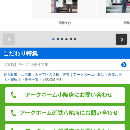
長岡征弥
長岡
前
こだわり特集
【賃貸】学生向け物件特集
東大阪市・八尾市・天王寺区の賃貸・売買｜アークホーム小阪店・近鉄八尾
店・鶴橋店
>
物件一覧
>
aROOM 光町
アークホーム小阪店にお問い合わせ
アークホーム近鉄八尾店にお問い合わせ