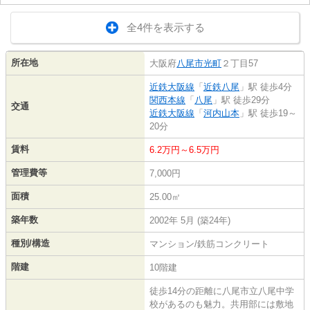
全4件を表示する
所在地
大阪府
八尾市
光町
２丁目57
近鉄大阪線
「
近鉄八尾
」駅 徒歩4分
関西本線
「
八尾
」駅 徒歩29分
交通
近鉄大阪線
「
河内山本
」駅 徒歩19～
20分
賃料
6.2万円～6.5万円
管理費等
7,000円
面積
25.00㎡
築年数
2002年 5月 (築24年)
種別/構造
マンション/鉄筋コンクリート
階建
10階建
徒歩14分の距離に八尾市立八尾中学
校があるのも魅力。共用部には敷地