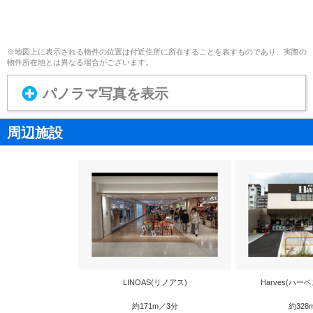
※地図上に表示される物件の位置は付近住所に所在することを表すものであり、実際の
物件所在地とは異なる場合がございます。
パノラマ写真を表示
周辺施設
LINOAS(リノアス)
Harves(ハー
約171m／3分
約328