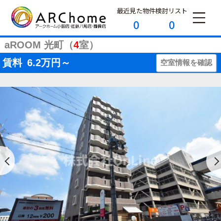
最近見た物件
検討リスト
0
0
aROOM 光町（
4
室）
賃料
6.2
万円～
空室情報を確認