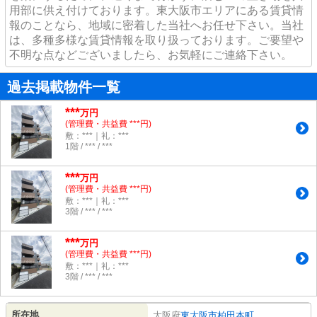
用部に供え付けております。東大阪市エリアにある賃貸情
報のことなら、地域に密着した当社へお任せ下さい。当社
は、多種多様な賃貸情報を取り扱っております。ご要望や
不明な点などございましたら、お気軽にご連絡下さい。
過去掲載物件一覧
***
万円
(管理費・共益費 ***円)
敷：***｜礼：***
1階 / *** / ***
***
万円
(管理費・共益費 ***円)
敷：***｜礼：***
3階 / *** / ***
***
万円
(管理費・共益費 ***円)
敷：***｜礼：***
3階 / *** / ***
所在地
大阪府
東大阪市
柏田本町