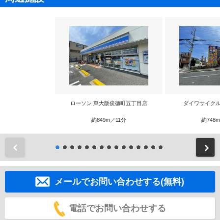
ローソン 東大阪俊徳町五丁目店
ダイワサイクル
約849m／11分
約748
前
メールでお問い合わせする(無料)
電話でお問い合わせする