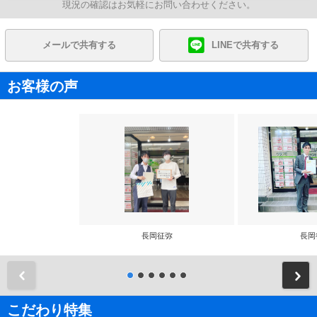
現況の確認はお気軽にお問い合わせください。
メールで共有する
LINEで共有する
お客様の声
長岡征弥
長岡
前
こだわり特集