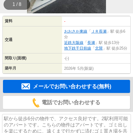
1 / 8
賃料
-
おおさか東線
「
ＪＲ長瀬
」駅 徒歩6
分
交通
近鉄大阪線
「
長瀬
」駅 徒歩13分
地下鉄千日前線
「
北巽
」駅 徒歩25分
間取り(面積)
-(-)
築年月
2026年 5月(新築)
メールでお問い合わせする(無料)
電話でお問い合わせする
駅から徒歩6分の物件で、アクセス良好です。2駅利用可能
のアパートです。こちらの物件はアパートです。ゴミ出し
を楽にするために、遠くまで行かずに済むゴミ置き場を共