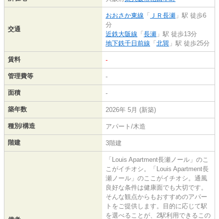
おおさか東線
「
ＪＲ長瀬
」駅 徒歩6
分
交通
近鉄大阪線
「
長瀬
」駅 徒歩13分
地下鉄千日前線
「
北巽
」駅 徒歩25分
賃料
-
管理費等
-
面積
-
築年数
2026年 5月 (新築)
種別/構造
アパート/木造
階建
3階建
「Louis Apartment長瀬ノール」のこ
こがイチオシ。「Louis Apartment長
瀬ノール」のここがイチオシ。通風
良好な条件は健康面でも大切です。
そんな観点からもおすすめのアパー
トをご提供します。目的に応じて駅
を選べることが、2駅利用できるこの