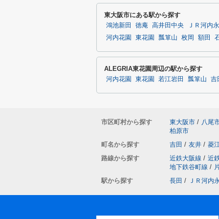
東大阪市にある駅から探す
鴻池新田
徳庵
高井田中央
ＪＲ河内
河内花園
東花園
瓢箪山
枚岡
額田
ALEGRIA東花園周辺の駅から探す
河内花園
東花園
若江岩田
瓢箪山
吉
市区町村から探す
東大阪市
/
八尾
柏原市
町名から探す
吉田
/
友井
/
菱
路線から探す
近鉄大阪線
/
近
地下鉄谷町線
/
駅から探す
長田
/
ＪＲ河内