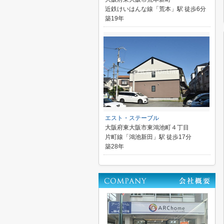
近鉄けいはんな線「荒本」駅 徒歩6分
築19年
エスト・ステーブル
大阪府東大阪市東鴻池町４丁目
片町線「鴻池新田」駅 徒歩17分
築28年