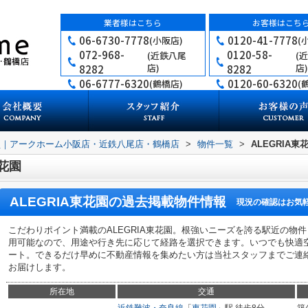
業者様はこちら
お客様はこち
06-6730-7778
0120-41-7778
(小阪店)
(
072-968-
0120-58-
(近鉄八尾
(
店)
店)
8282
8282
06-6777-6320
0120-60-6320
(鶴橋店)
(
買｜アークホーム小阪店・近鉄八尾店・鶴橋店
>
物件一覧
>
ALEGRIA東
東花園
ALEGRIA東花園
の過去掲載物件情報
現況の確認はお気
こだわりポイント満載のALEGRIA東花園。根強いニーズを誇る駅近の物
用可能なので、用途や行き先に応じて経路を選択できます。いつでも快適
ート。できるだけ早めに不動産情報を集めたい方は当社スタッフまでご連
お届けします。
所在地
交通