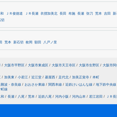
永和
ＪＲ俊徳道
ＪＲ長瀬
衣摺加美北
長田
布施
長瀬
弥刀
荒本
吉田
新
石切
田
荒本
新石切
枚岡
額田
八戸ノ里
市
/
大阪市平野区
/
大阪市東成区
/
大阪市天王寺区
/
大阪市生野区
/
大阪市阿
江
/
加美東
/
小若江
/
近江堂
/
菱屋西
/
足代北
/
加美正覚寺
/
本町
鉄難波・奈良線
/
おおさか東線
/
関西本線
/
近鉄けいはんな線
/
地下鉄中央線
片町線
永和
/
長瀬
/
八尾
/
荒本
/
近鉄八尾
/
河内小阪
/
河内山本
/
若江岩田
/
ＪＲ長