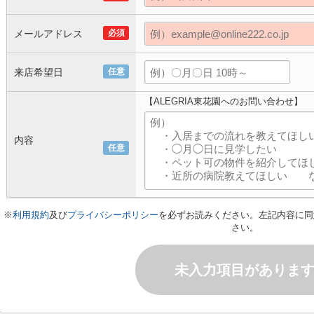
メールアドレス
必須
来店希望日
任意
【ALEGRIA東花園へのお問い合わせ】
内容
任意
※
利用規約
及び
プライバシーポリシー
を必ずお読みください。左記内容に同
さい。
未入力項目がありま