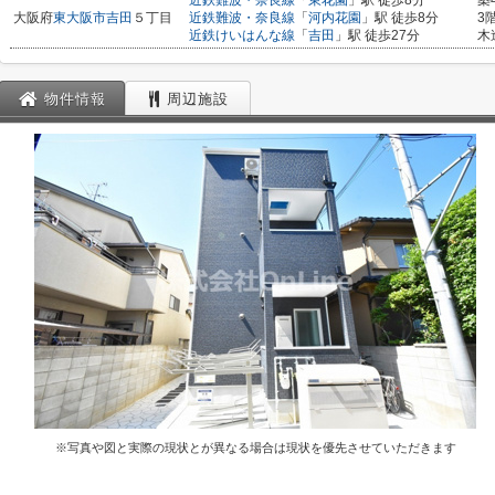
近鉄難波・奈良線
「
東花園
」駅 徒歩8分
築
大阪府
東大阪市
吉田
５丁目
近鉄難波・奈良線
「
河内花園
」駅 徒歩8分
3
近鉄けいはんな線
「
吉田
」駅 徒歩27分
木
物件情報
周辺施設
※写真や図と実際の現状とが異なる場合は現状を優先させていただきます