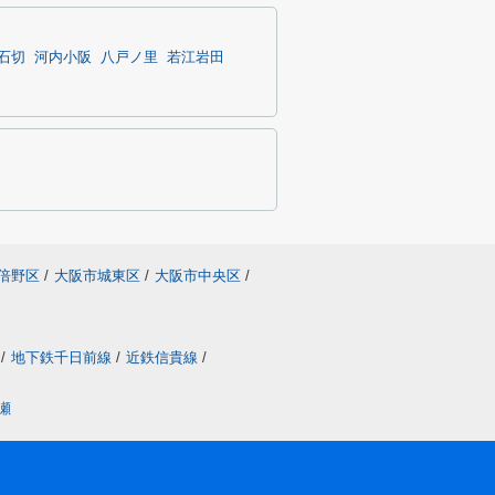
石切
河内小阪
八戸ノ里
若江岩田
倍野区
/
大阪市城東区
/
大阪市中央区
/
/
地下鉄千日前線
/
近鉄信貴線
/
瀬