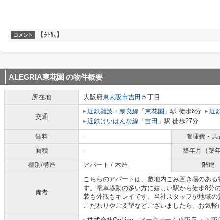
【外観】
コメント
ALEGRIA東花園
の物件概要
所在地
大阪府
東大阪市
吉田
５丁目
近鉄難波・奈良線
「
東花園
」駅 徒歩8分
近
交通
近鉄けいはんな線
「
吉田
」駅 徒歩27分
賃料
-
管理費・共
面積
-
築年月（築
種別/構造
アパート / 木造
階建
こちらのアパートは、敷地内ごみ置き場のある
す。電車移動の多い方に嬉しい駅から徒歩8分
備考
装も外観もキレイです。当社スタッフが地域の
こだわりやご要望などございましたら、お気軽
株式会社OnLine アークホーム小阪店
大阪