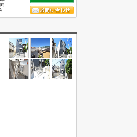
4年
階建
造