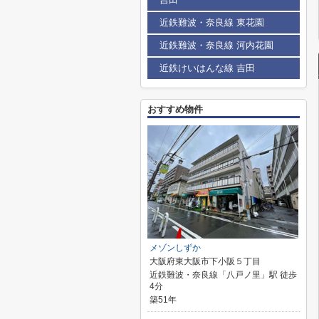
近鉄難波・奈良線 東花園
近鉄難波・奈良線 河内花園
近鉄けいはんな線 吉田
おすすめ物件
メゾンしずか
大阪府東大阪市下小阪５丁目
近鉄難波・奈良線「八戸ノ里」駅 徒歩
4分
築51年