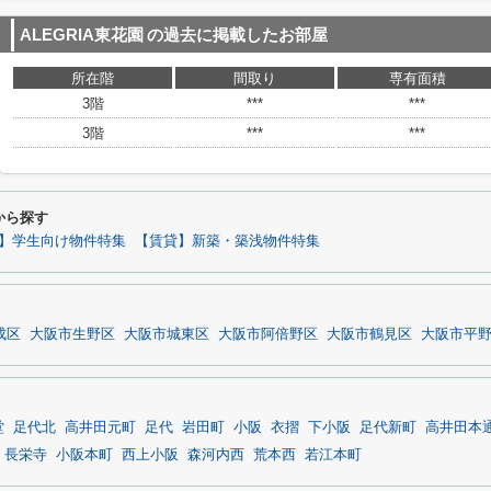
ALEGRIA東花園
の過去に掲載したお部屋
所在階
間取り
専有面積
3階
***
***
3階
***
***
から探す
】学生向け物件特集
【賃貸】新築・築浅物件特集
成区
大阪市生野区
大阪市城東区
大阪市阿倍野区
大阪市鶴見区
大阪市平
堂
足代北
高井田元町
足代
岩田町
小阪
衣摺
下小阪
足代新町
高井田本
長栄寺
小阪本町
西上小阪
森河内西
荒本西
若江本町