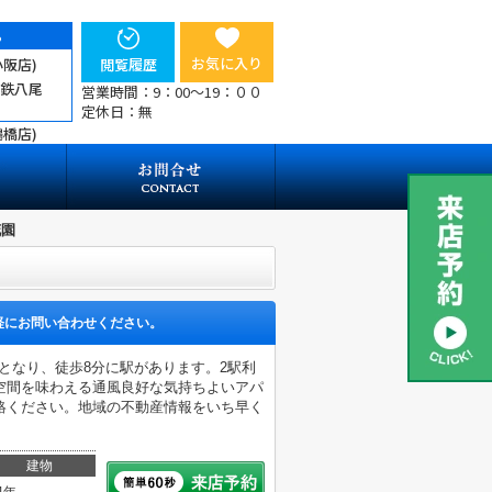
ら
お気に入り
小阪店)
閲覧履歴
近鉄八尾
営業時間：9：00～19：００
定休日：無
鶴橋店)
花園
軽にお問い合わせください。
件となり、徒歩8分に駅があります。2駅利
空間を味わえる通風良好な気持ちよいアパ
絡ください。地域の不動産情報をいち早く
建物