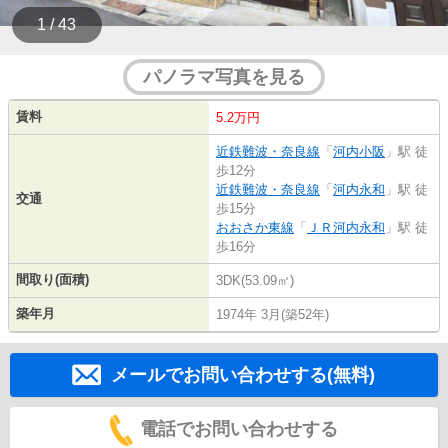
1 / 43
パノラマ写真を見る
賃料
5.2万円
近鉄難波・奈良線
「
河内小阪
」駅 徒
歩12分
近鉄難波・奈良線
「
河内永和
」駅 徒
交通
歩15分
おおさか東線
「
ＪＲ河内永和
」駅 徒
歩16分
間取り(面積)
3DK(53.09㎡)
築年月
1974年 3月(築52年)
メールでお問い合わせする(無料)
電話でお問い合わせする