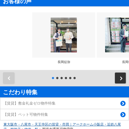
お客様の声
長岡征弥
長岡
前
こだわり特集
【賃貸】敷金礼金ゼロ物件特集
【賃貸】ペット可物件特集
東大阪市・八尾市・天王寺区の賃貸・売買｜アークホーム小阪店・近鉄八尾