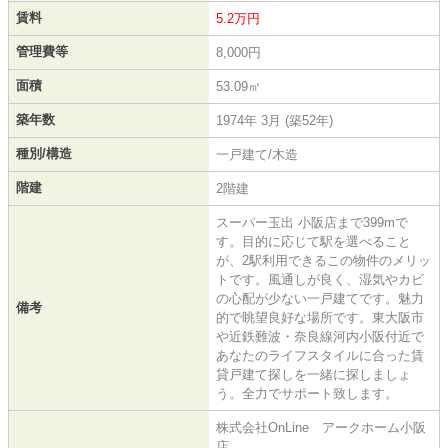
賃料
5.2万円
管理費等
8,000円
面積
53.09㎡
築年数
1974年 3月 (築52年)
種別/構造
一戸建て/木造
階建
2階建
スーパー玉出 小阪店まで399mで
す。目的に応じて駅を選べること
が、2駅利用できるこの物件のメリッ
トです。風通しが良く、湿気やカビ
の心配が少ない一戸建てです。魅力
備考
的で眺望良好な場所です。東大阪市
や近鉄難波・奈良線河内小阪付近で
あなたのライフスタイルに合った賃
貸戸建て探しを一緒に探しましょ
う。全力でサポート致します。
株式会社OnLine アークホーム小阪
店