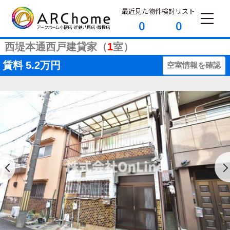
最近見た物件
検討リスト
0
0
西堤本通西戸建貸家（
1
室）
賃料
5.2万円
空室情報を確認