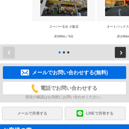
スーパー玉出 小阪店
オートバックス
約399m／5分
約1466
前
メールでお問い合わせする(無料)
電話でお問い合わせする
現況の確認はお気軽にお問い合わせください。
メールで共有する
LINEで共有する