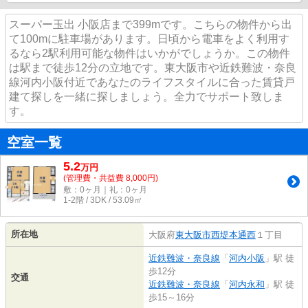
スーパー玉出 小阪店まで399mです。こちらの物件から出
て100mに駐車場があります。日頃から電車をよく利用す
るなら2駅利用可能な物件はいかがでしょうか。この物件
は駅まで徒歩12分の立地です。東大阪市や近鉄難波・奈良
線河内小阪付近であなたのライフスタイルに合った賃貸戸
建て探しを一緒に探しましょう。全力でサポート致しま
す。
空室一覧
5.2
万
円
(管理費・共益費 8,000円)
敷：0ヶ月｜礼：0ヶ月
1-2階 / 3DK / 53.09㎡
所在地
大阪府
東大阪市
西堤本通西
１丁目
近鉄難波・奈良線
「
河内小阪
」駅 徒
歩12分
交通
近鉄難波・奈良線
「
河内永和
」駅 徒
歩15～16分