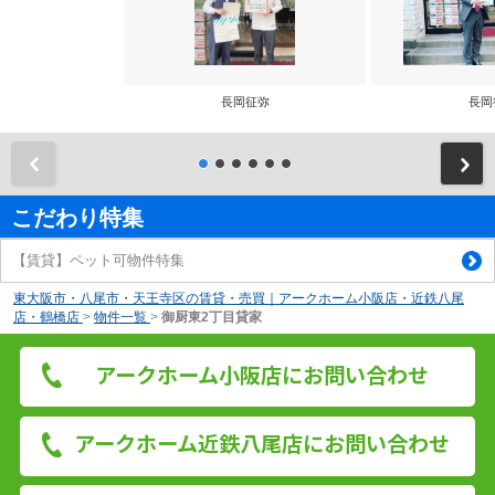
長岡征弥
長岡
前
こだわり特集
【賃貸】ペット可物件特集
東大阪市・八尾市・天王寺区の賃貸・売買｜アークホーム小阪店・近鉄八尾
店・鶴橋店
>
物件一覧
>
御厨東2丁目貸家
アークホーム小阪店にお問い合わせ
アークホーム近鉄八尾店にお問い合わせ