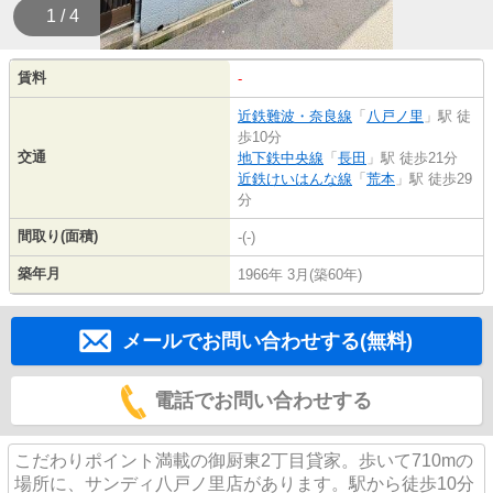
1 / 4
賃料
-
近鉄難波・奈良線
「
八戸ノ里
」駅 徒
歩10分
交通
地下鉄中央線
「
長田
」駅 徒歩21分
近鉄けいはんな線
「
荒本
」駅 徒歩29
分
間取り(面積)
-(-)
築年月
1966年 3月(築60年)
メールでお問い合わせする(無料)
電話でお問い合わせする
こだわりポイント満載の御厨東2丁目貸家。歩いて710mの
場所に、サンディ八戸ノ里店があります。駅から徒歩10分