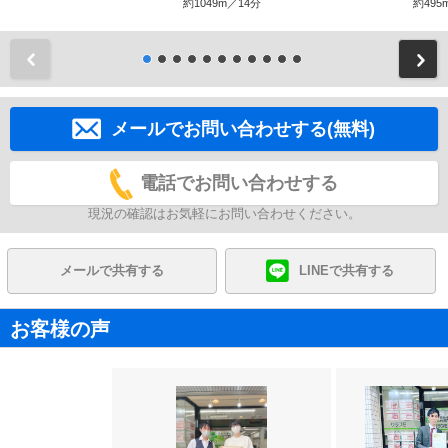
約1049m／14分
約495
前
メールでお問い合わせする(無料)
電話でお問い合わせする
現況の確認はお気軽にお問い合わせください。
メールで共有する
LINEで共有する
お客様の声