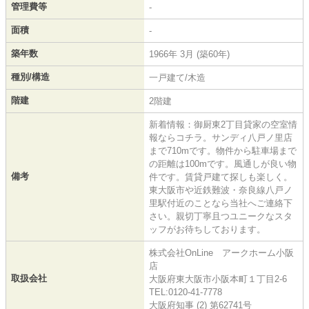
管理費等
-
面積
-
築年数
1966年 3月 (築60年)
種別/構造
一戸建て/木造
階建
2階建
新着情報：御厨東2丁目貸家の空室情
報ならコチラ。サンディ八戸ノ里店
まで710mです。物件から駐車場まで
の距離は100mです。風通しが良い物
備考
件です。賃貸戸建て探しも楽しく。
東大阪市や近鉄難波・奈良線八戸ノ
里駅付近のことなら当社へご連絡下
さい。親切丁寧且つユニークなスタ
ッフがお待ちしております。
株式会社OnLine アークホーム小阪
店
取扱会社
大阪府東大阪市小阪本町１丁目2-6
TEL:0120-41-7778
大阪府知事 (2) 第62741号