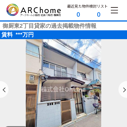
最近見た物件
検討リスト
0
0
御厨東2丁目貸家の過去掲載物件情報
賃料
***
万円