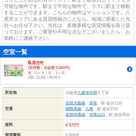
可能な物件です。駅まで平坦な物件で、ラクに駅まで移動
することができます。こちらの物件はマンションです。八
尾市エリアにある賃貸情報のことなら、地域に密着した当
社へお任せ下さい。当社は、多種多様な賃貸情報を取り扱
っております。ご要望や不明な点などございましたら、お
気軽にご連絡下さい。
空室一覧
6.5
万
円
(管理費・共益費 5,000円)
敷：0ヶ月｜礼：1ヶ月
2階 / 2LDK / 48.00㎡
所在地
大阪府
八尾市
中田
５丁目
近鉄大阪線
「
高安
」駅 徒歩11分
交通
関西本線
「
八尾
」駅 徒歩27分
近鉄信貴線
「
信貴山口
」駅 徒歩35分
賃料
6.5万円
管理費等
5,000円