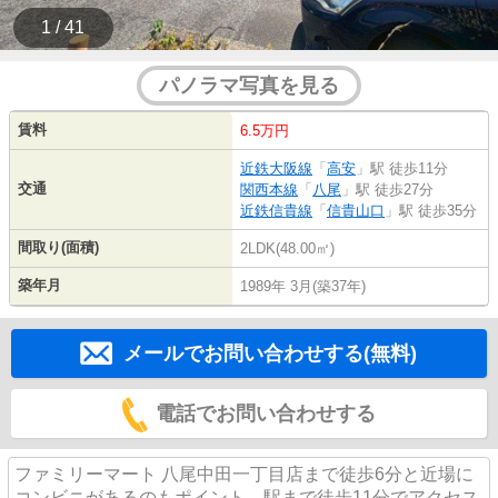
1 / 41
パノラマ写真を見る
賃料
6.5万円
近鉄大阪線
「
高安
」駅 徒歩11分
交通
関西本線
「
八尾
」駅 徒歩27分
近鉄信貴線
「
信貴山口
」駅 徒歩35分
間取り(面積)
2LDK(48.00㎡)
築年月
1989年 3月(築37年)
メールでお問い合わせする(無料)
電話でお問い合わせする
ファミリーマート 八尾中田一丁目店まで徒歩6分と近場に
コンビニがあるのもポイント。駅まで徒歩11分でアクセス