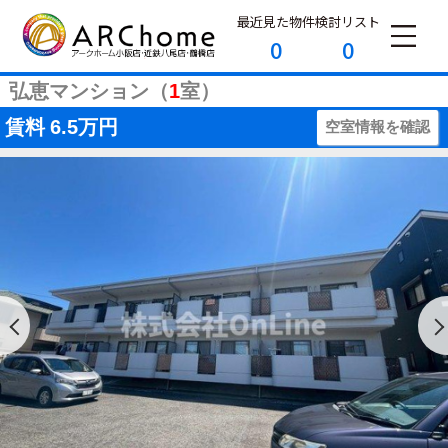
最近見た物件
検討リスト
0
0
弘恵マンション（
1
室）
賃料
6.5万円
空室情報を確認