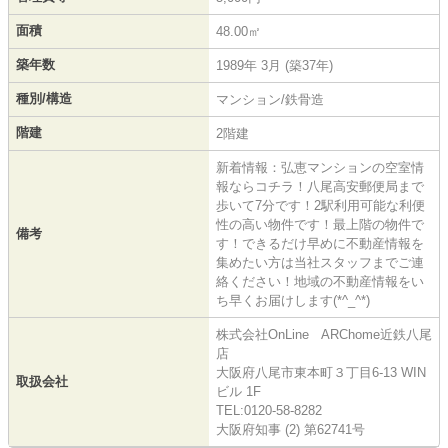
面積
48.00㎡
築年数
1989年 3月 (築37年)
種別/構造
マンション/鉄骨造
階建
2階建
新着情報：弘恵マンションの空室情
報ならコチラ！八尾高安郵便局まで
歩いて7分です！2駅利用可能な利便
性の高い物件です！最上階の物件で
備考
す！できるだけ早めに不動産情報を
集めたい方は当社スタッフまでご連
絡ください！地域の不動産情報をい
ち早くお届けします(*^_^*)
株式会社OnLine ARChome近鉄八尾
店
大阪府八尾市東本町３丁目6-13 WIN
取扱会社
ビル 1F
TEL:0120-58-8282
大阪府知事 (2) 第62741号