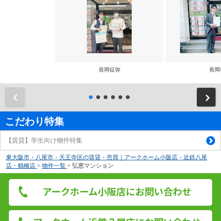
長岡征弥
長岡
前
こだわり特集
【賃貸】学生向け物件特集
東大阪市・八尾市・天王寺区の賃貸・売買｜アークホーム小阪店・近鉄八尾
店・鶴橋店
>
物件一覧
>
弘恵マンション
アークホーム小阪店にお問い合わせ