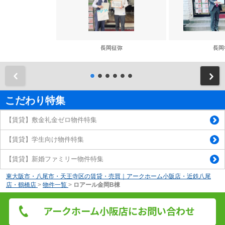
長岡征弥
長岡
前
こだわり特集
【賃貸】敷金礼金ゼロ物件特集
【賃貸】学生向け物件特集
【賃貸】新婚ファミリー物件特集
東大阪市・八尾市・天王寺区の賃貸・売買｜アークホーム小阪店・近鉄八尾
店・鶴橋店
>
物件一覧
>
ロアール金岡B棟
アークホーム小阪店にお問い合わせ