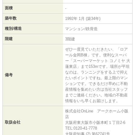
面積
-
築年数
1992年 1月 (築34年)
種別/構造
マンション/鉄骨造
階建
3階建
ぜひ一度見ていただきたい、「ロア
ール金岡B棟」です。便利なスーパ
ー「スーパーマーケット コノミヤ 大
蓮東店」まで153mです。場所が平坦
なのは、ランニングをする上で抑え
備考
たいポイントですね。最上階のマン
ションです。できるだけ早めに不動
産情報を集めたい方は当社スタッフ
までご連絡ください。地域の不動産
情報をいち早くお届けします。
株式会社OnLine アークホーム小阪
店
取扱会社
大阪府東大阪市小阪本町１丁目2-6
TEL:0120-41-7778
大阪府知事 (2) 第62741号