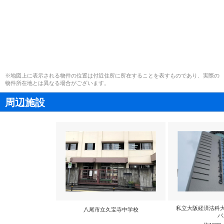
※地図上に表示される物件の位置は付近住所に所在することを表すものであり、実際の
物件所在地とは異なる場合がございます。
周辺施設
私立大阪経済法科
八尾市立久宝寺中学校
パ