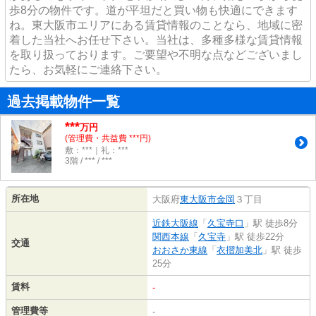
歩8分の物件です。道が平坦だと買い物も快適にできます
ね。東大阪市エリアにある賃貸情報のことなら、地域に密
着した当社へお任せ下さい。当社は、多種多様な賃貸情報
を取り扱っております。ご要望や不明な点などございまし
たら、お気軽にご連絡下さい。
過去掲載物件一覧
***
万円
(管理費・共益費 ***円)
敷：***｜礼：***
3階 / *** / ***
所在地
大阪府
東大阪市
金岡
３丁目
近鉄大阪線
「
久宝寺口
」駅 徒歩8分
関西本線
「
久宝寺
」駅 徒歩22分
交通
おおさか東線
「
衣摺加美北
」駅 徒歩
25分
賃料
-
管理費等
-