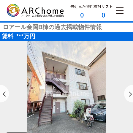
最近見た物件
検討リスト
0
0
ロアール金岡B棟の過去掲載物件情報
賃料
***
万円