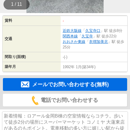
1 / 11
賃料
-
近鉄大阪線
「
久宝寺口
」駅 徒歩8分
関西本線
「
久宝寺
」駅 徒歩22分
交通
おおさか東線
「
衣摺加美北
」駅 徒歩
25分
間取り(面積)
-(-)
築年月
1992年 1月(築34年)
メールでお問い合わせする(無料)
電話でお問い合わせする
新着情報：ロアール金岡B棟の空室情報ならコチラ。歩い
て徒歩2分の場所にスーパーマーケット コノミヤ 大蓮東店
があるのもポイント。電車移動の多い方に嬉しい駅から徒