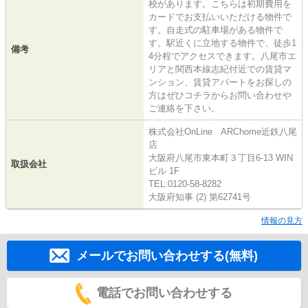
校があります。こちらは初期費用を
カードでお支払いいただける物件で
す。自走式の駐車場がある物件で
す。駅近くに立地する物件で、徒歩1
備考
4分程でアクセスできます。八尾市エ
リアと関西本線志紀付近での賃貸マ
ンション、賃貸アパートをお探しの
方はぜひコチラからお問い合わせや
ご連絡を下さい。
株式会社OnLine ARChome近鉄八尾
店
大阪府八尾市東本町３丁目6-13 WIN
取扱会社
ビル 1F
TEL:0120-58-8282
大阪府知事 (2) 第62741号
情報の見方
メールでお問い合わせする(無料)
電話でお問い合わせする