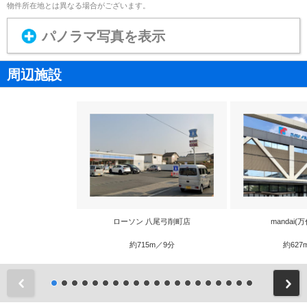
物件所在地とは異なる場合がございます。
パノラマ写真を表示
周辺施設
ローソン 八尾弓削町店
mandai(
約715m／9分
約627
前