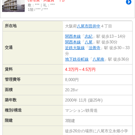
(管理費・共益費 ***円)
敷：***｜礼：***
1階 / *** / ***
所在地
大阪府
八尾市
田井中
４丁目
関西本線
「
志紀
」駅 徒歩13～14分
関西本線
「
八尾
」駅 徒歩30分
交通
近鉄大阪線
「
法善寺
」駅 徒歩30～33
分
地下鉄谷町線
「
八尾南
」駅 徒歩36分
賃料
4.3万円～4.5万円
管理費等
8,000円
面積
20.28㎡
築年数
2000年 11月 (築25年)
種別/構造
マンション/鉄骨造
階建
3階建
徒歩26分の場所に八尾市立永畑小学