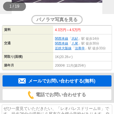
1 / 19
パノラマ写真を見る
賃料
4.3万円～4.5万円
関西本線
「
志紀
」駅 徒歩14分
交通
関西本線
「
八尾
」駅 徒歩30分
近鉄大阪線
「
法善寺
」駅 徒歩33分
間取り(面積)
1K(20.28㎡)
築年月
2000年 11月(築25年)
メールでお問い合わせする(無料)
電話でお問い合わせする
ぜひ一度見ていただきたい、「レオパレスドリームⅢ」で
す。徒歩26分の場所に八尾市立永畑小学校があります。自