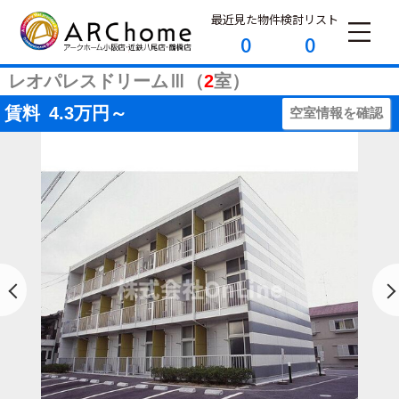
最近見た物件
検討リスト
0
0
レオパレスドリームⅢ（
2
室）
賃料
4.3
万円～
空室情報を確認