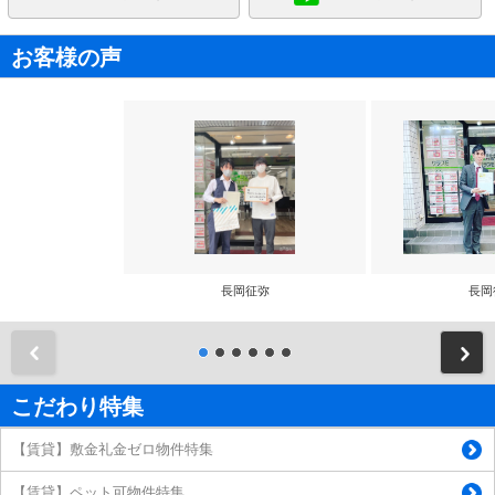
お客様の声
長岡征弥
長岡
前
こだわり特集
【賃貸】敷金礼金ゼロ物件特集
【賃貸】ペット可物件特集