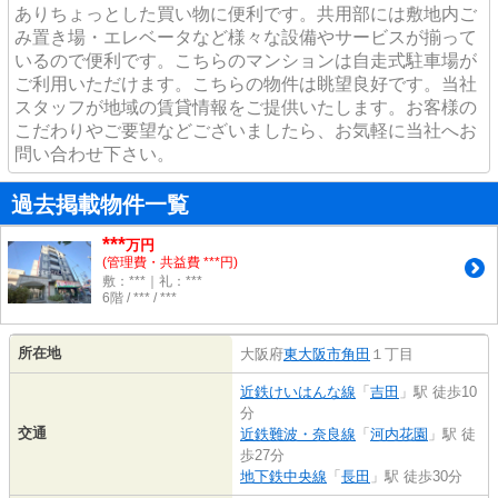
ありちょっとした買い物に便利です。共用部には敷地内ご
み置き場・エレベータなど様々な設備やサービスが揃って
いるので便利です。こちらのマンションは自走式駐車場が
ご利用いただけます。こちらの物件は眺望良好です。当社
スタッフが地域の賃貸情報をご提供いたします。お客様の
こだわりやご要望などございましたら、お気軽に当社へお
問い合わせ下さい。
過去掲載物件一覧
***
万円
(管理費・共益費 ***円)
敷：***｜礼：***
6階 / *** / ***
所在地
大阪府
東大阪市
角田
１丁目
近鉄けいはんな線
「
吉田
」駅 徒歩10
分
交通
近鉄難波・奈良線
「
河内花園
」駅 徒
歩27分
地下鉄中央線
「
長田
」駅 徒歩30分