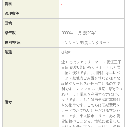
賃料
-
管理費等
-
面積
-
築年数
2000年 11月 (築25年)
種別/構造
マンション/鉄筋コンクリート
階建
6階建
近くにはファミリーマート 菱江三丁
目店(徒歩6分)がありちょっとした買
い物に便利です。共用部にはエレベ
ータ・敷地内ごみ置き場など様々な
設備やサービスが揃っているので便
利です。マンションの周辺に駅が2つ
あり、よく電車を利用する方にピッ
タリです。こちらは自走式駐車場付
備考
きの物件です。こちらは初期費用を
カードでお支払いいただけるマンシ
ョンです。東大阪市エリアにある賃
貸情報のことなら、地域に密着した
当社へお任せ下さい。当社は、多種