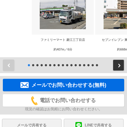
ファミリーマート 菱江三丁目店
セブンイレブン 
約407m／6分
約668
前
メールでお問い合わせする(無料)
電話でお問い合わせする
現況の確認はお気軽にお問い合わせください。
メールで共有する
LINEで共有する