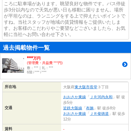
ころに駐車場があります。眺望良好な物件です。バス停徒
歩3分以内なので天気が悪い日も移動に困りません。場所
が平坦なのは、ランニングをする上で抑えたいポイントで
すね。当社スタッフが地域の賃貸情報をご提供いたしま
す。お客様のこだわりやご要望などございましたら、お気
軽に当社へお問い合わせ下さい。
過去掲載物件一覧
***
万円
(管理費・共益費 ***円)
敷：***｜礼：***
6階 / *** / ***
所在地
大阪府
東大阪市
長堂
３丁目
おおさか東線
「
ＪＲ河内永和
」駅 徒
歩5分
交通
近鉄大阪線
「
布施
」駅 徒歩8分
おおさか東線
「
ＪＲ俊徳道
」駅 徒歩
12分
賃料
-