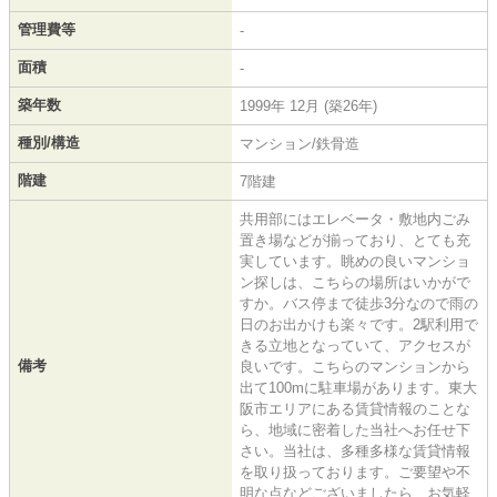
管理費等
-
面積
-
築年数
1999年 12月 (築26年)
種別/構造
マンション/鉄骨造
階建
7階建
共用部にはエレベータ・敷地内ごみ
置き場などが揃っており、とても充
実しています。眺めの良いマンショ
ン探しは、こちらの場所はいかがで
すか。バス停まで徒歩3分なので雨の
日のお出かけも楽々です。2駅利用で
きる立地となっていて、アクセスが
備考
良いです。こちらのマンションから
出て100mに駐車場があります。東大
阪市エリアにある賃貸情報のことな
ら、地域に密着した当社へお任せ下
さい。当社は、多種多様な賃貸情報
を取り扱っております。ご要望や不
明な点などございましたら、お気軽