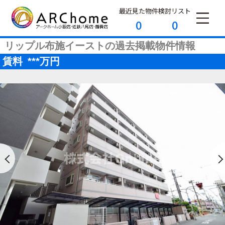
最近見た物件
検討リスト
0
0
リップル布施イーストの過去掲載物件情報
賃料
***
万円