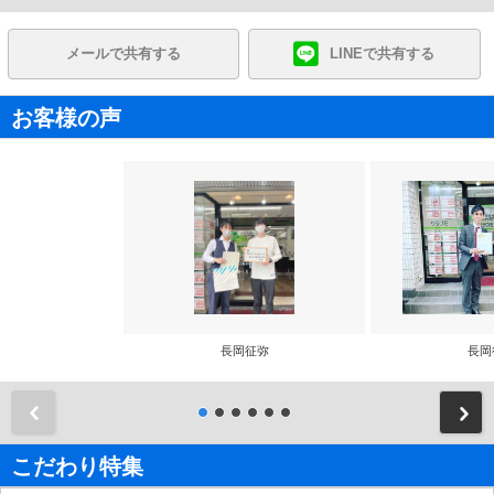
メールで共有する
LINEで共有する
お客様の声
長岡征弥
長岡
前
こだわり特集