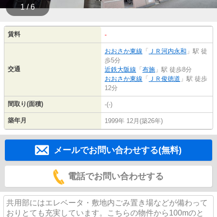
1 / 6
賃料
-
おおさか東線
「
ＪＲ河内永和
」駅 徒
歩5分
交通
近鉄大阪線
「
布施
」駅 徒歩8分
おおさか東線
「
ＪＲ俊徳道
」駅 徒歩
12分
間取り(面積)
-(-)
築年月
1999年 12月(築26年)
メールでお問い合わせする(無料)
電話でお問い合わせする
共用部にはエレベータ・敷地内ごみ置き場などが備わって
おりとても充実しています。こちらの物件から100mのと