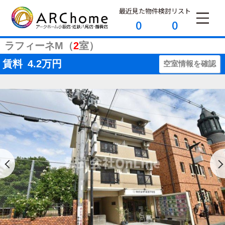
最近見た物件
検討リスト
0
0
ラフィーネM（
2
室）
賃料
4.2
万円
空室情報を確認