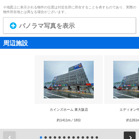
※地図上に表示される物件の位置は付近住所に所在することを表すものであり、実際の
物件所在地とは異なる場合がございます。
パノラマ写真を表示
周辺施設
カインズホーム 東大阪店
エディオン
約1411m／18分
約1261
前