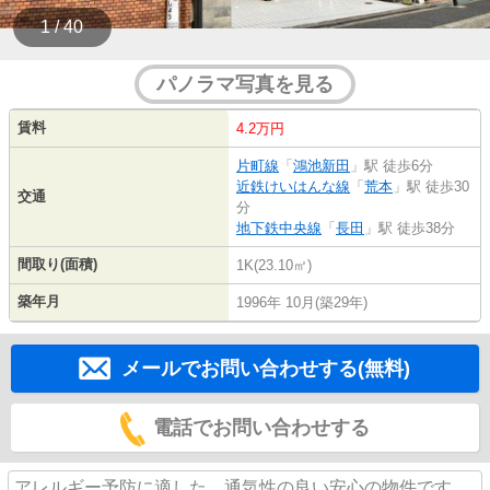
1 / 40
パノラマ写真を見る
賃料
4.2万円
片町線
「
鴻池新田
」駅 徒歩6分
近鉄けいはんな線
「
荒本
」駅 徒歩30
交通
分
地下鉄中央線
「
長田
」駅 徒歩38分
間取り(面積)
1K(23.10㎡)
築年月
1996年 10月(築29年)
メールでお問い合わせする(無料)
電話でお問い合わせする
アレルギー予防に適した、通気性の良い安心の物件です。