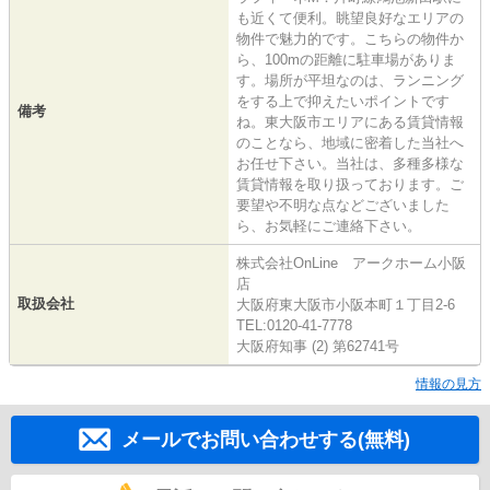
も近くて便利。眺望良好なエリアの
物件で魅力的です。こちらの物件か
ら、100mの距離に駐車場がありま
す。場所が平坦なのは、ランニング
をする上で抑えたいポイントです
備考
ね。東大阪市エリアにある賃貸情報
のことなら、地域に密着した当社へ
お任せ下さい。当社は、多種多様な
賃貸情報を取り扱っております。ご
要望や不明な点などございました
ら、お気軽にご連絡下さい。
株式会社OnLine アークホーム小阪
店
取扱会社
大阪府東大阪市小阪本町１丁目2-6
TEL:0120-41-7778
大阪府知事 (2) 第62741号
情報の見方
メールでお問い合わせする(無料)