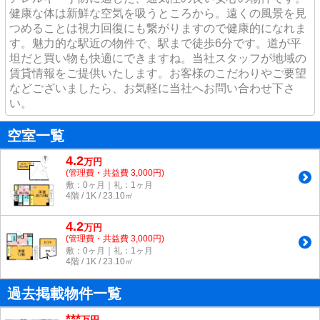
健康な体は新鮮な空気を吸うところから。遠くの風景を見
つめることは視力回復にも繋がりますので健康的になれま
す。魅力的な駅近の物件で、駅まで徒歩6分です。道が平
坦だと買い物も快適にできますね。当社スタッフが地域の
賃貸情報をご提供いたします。お客様のこだわりやご要望
などございましたら、お気軽に当社へお問い合わせ下さ
い。
空室一覧
4.2
万
円
(管理費・共益費 3,000円)
敷：0ヶ月｜礼：1ヶ月
4階 / 1K / 23.10㎡
4.2
万
円
(管理費・共益費 3,000円)
敷：0ヶ月｜礼：1ヶ月
4階 / 1K / 23.10㎡
過去掲載物件一覧
***
万円