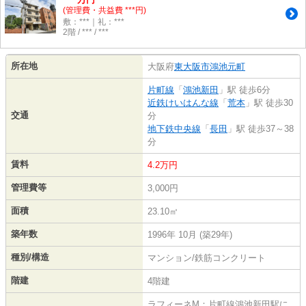
(管理費・共益費 ***円)
敷：***｜礼：***
2階 / *** / ***
所在地
大阪府
東大阪市
鴻池元町
片町線
「
鴻池新田
」駅 徒歩6分
近鉄けいはんな線
「
荒本
」駅 徒歩30
交通
分
地下鉄中央線
「
長田
」駅 徒歩37～38
分
賃料
4.2万円
管理費等
3,000円
面積
23.10㎡
築年数
1996年 10月 (築29年)
種別/構造
マンション/鉄筋コンクリート
階建
4階建
ラフィーネM：片町線鴻池新田駅に