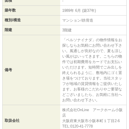
面積
-
築年数
1989年 6月 (築37年)
種別/構造
マンション/鉄骨造
階建
3階建
「ペルソナイナダ」の物件情報をお
探しならお気軽にお問い合わせ下さ
い。風通しが良好なので、夏も涼し
い風がはいってきます。こちらの物
件では初期費用をカードでお支払い
いただけます。短時間でごみ出しを
備考
終えられるように、敷地内にゴミ置
き場をつけております。当社スタッ
フが地域の賃貸情報をご提供いたし
ます。お客様のこだわりやご要望な
どございましたら、お気軽に当社へ
お問い合わせ下さい。
株式会社OnLine アークホーム小阪
店
取扱会社
大阪府東大阪市小阪本町１丁目2-6
TEL:0120-41-7778