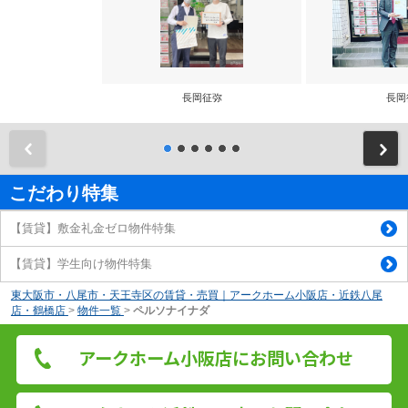
長岡征弥
長岡
前
こだわり特集
【賃貸】敷金礼金ゼロ物件特集
【賃貸】学生向け物件特集
東大阪市・八尾市・天王寺区の賃貸・売買｜アークホーム小阪店・近鉄八尾
店・鶴橋店
>
物件一覧
>
ペルソナイナダ
アークホーム小阪店にお問い合わせ