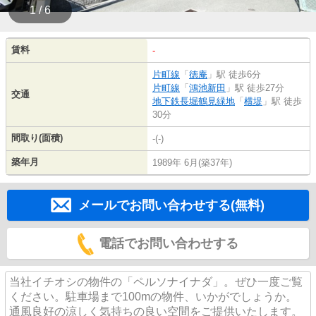
1 / 6
賃料
-
片町線
「
徳庵
」駅 徒歩6分
片町線
「
鴻池新田
」駅 徒歩27分
交通
地下鉄長堀鶴見緑地
「
横堤
」駅 徒歩
30分
間取り(面積)
-(-)
築年月
1989年 6月(築37年)
メールでお問い合わせする(無料)
電話でお問い合わせする
当社イチオシの物件の「ペルソナイナダ」。ぜひ一度ご覧
ください。駐車場まで100mの物件、いかがでしょうか。
通風良好の涼しく気持ちの良い空間をご提供いたします。