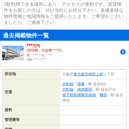
2駅利用できる場所にあり、アクセスが便利です。賃貸物
件をお探しの方は、ぜひ当社にお任せ下さい。多種多様な
物件情報と地域情報をご提供いたします。ご希望がござい
ましたら、ご連絡下さい。
過去掲載物件一覧
***
万円
(管理費・共益費 ***円)
敷：***｜礼：***
2階 / *** / ***
所在地
大阪府
東大阪市
稲田上町
１丁目
片町線
「
徳庵
」駅 徒歩6分
片町線
「
鴻池新田
」駅 徒歩27分
交通
地下鉄長堀鶴見緑地
「
横堤
」駅 徒歩
30分
賃料
-
管理費等
-