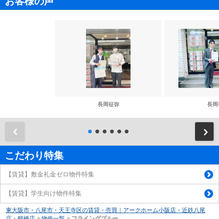
お客様の声
長岡征弥
長岡
前
こだわり特集
【賃貸】敷金礼金ゼロ物件特集
【賃貸】学生向け物件特集
東大阪市・八尾市・天王寺区の賃貸・売買｜アークホーム小阪店・近鉄八尾
店・鶴橋店
>
物件一覧
>
フライングブルー