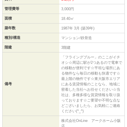
管理費等
3,000円
面積
18.40㎡
築年数
1987年 3月 (築39年)
種別/構造
マンション/鉄骨造
階建
3階建
「フライングブルー」のここがイチ
オシ☆周辺に駅が2つあるので電車で
の移動が便利です☆平坦な場所にあ
る物件なら毎日の移動も快適です☆
最上階の物件です☆東大阪市エリア
備考
にある賃貸情報のことなら、地域に
密着した当社へお任せください☆当
社は、多種多様な賃貸情報を取り扱
っております☆ご要望や不明な点な
どございましたら、お気軽にご連絡
ください(^_^)
株式会社OnLine アークホーム小阪
店