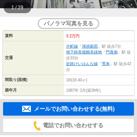
1 / 29
パノラマ写真を見る
賃料
3.2万円
片町線
「
鴻池新田
」駅 徒歩7分
地下鉄長堀鶴見緑地
「
門真南
」駅 徒
交通
歩33分
近鉄けいはんな線
「
荒本
」駅 徒歩42
分
間取り(面積)
1R(18.40㎡)
築年月
1987年 3月(築39年)
メールでお問い合わせする(無料)
電話でお問い合わせする