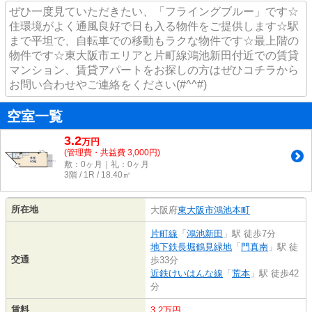
ぜひ一度見ていただきたい、「フライングブルー」です☆
住環境がよく通風良好で日も入る物件をご提供します☆駅
まで平坦で、自転車での移動もラクな物件です☆最上階の
物件です☆東大阪市エリアと片町線鴻池新田付近での賃貸
マンション、賃貸アパートをお探しの方はぜひコチラから
お問い合わせやご連絡をください(#^^#)
空室一覧
3.2
万
円
(管理費・共益費 3,000円)
敷：0ヶ月｜礼：0ヶ月
3階 / 1R / 18.40㎡
所在地
大阪府
東大阪市
鴻池本町
片町線
「
鴻池新田
」駅 徒歩7分
地下鉄長堀鶴見緑地
「
門真南
」駅 徒
交通
歩33分
近鉄けいはんな線
「
荒本
」駅 徒歩42
分
賃料
3.2万円