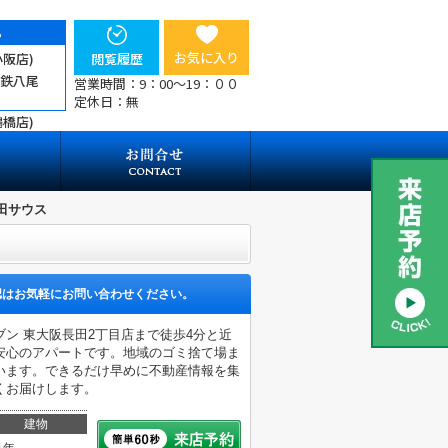
ら
お気に入り
小阪店)
閲覧履歴
近鉄八尾
営業時間：9：00～19：００
定休日：無
鶴橋店)
田サウス
認はお気軽にお問い合わせください。
ン 東大阪長田2丁目店まで徒歩4分と近
安心のアパートです。地域のゴミ捨て場ま
います。できるだけ早めに不動産情報を集
くお届けします。
建物