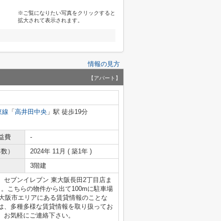
※ご覧になりたい写真をクリックすると
拡大されて表示されます。
情報の見方
【アパート】
東線
「
高井田中央
」駅 徒歩19分
益費
-
年数）
2024年 11月 ( 築1年 )
3階建
セブンイレブン 東大阪長田2丁目店ま
。こちらの物件から出て100mに駐車場
東大阪市エリアにある賃貸情報のことな
は、多種多様な賃貸情報を取り扱ってお
、お気軽にご連絡下さい。