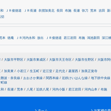
永和
ＪＲ俊徳道
ＪＲ長瀬
衣摺加美北
長田
布施
長瀬
弥刀
荒本
吉田
新
石切
荒本
徳庵
ＪＲ河内永和
放出
ＪＲ俊徳道
若江岩田
布施
鴻池新田
深江
市
/
大阪市平野区
/
大阪市東成区
/
大阪市天王寺区
/
大阪市生野区
/
大阪市阿
江
/
加美東
/
小若江
/
生玉町
/
近江堂
/
足代北
/
菱屋西
/
加美正覚寺
鉄難波・奈良線
/
おおさか東線
/
関西本線
/
近鉄けいはんな線
/
地下鉄中央線
片町線
永和
/
長瀬
/
荒本
/
八尾
/
近鉄八尾
/
河内小阪
/
若江岩田
/
河内山本
/
布施
ホーム
お客様の声