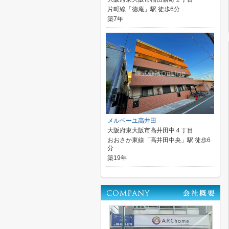
片町線「徳庵」駅 徒歩6分
築7年
メルベーユ高井田
大阪府東大阪市高井田中４丁目
おおさか東線「高井田中央」駅 徒歩6
分
築19年