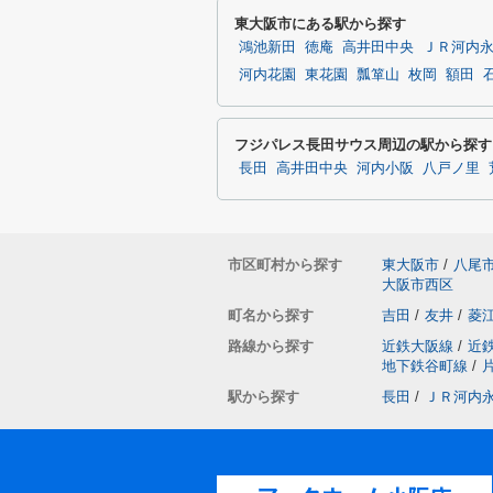
東大阪市にある駅から探す
鴻池新田
徳庵
高井田中央
ＪＲ河内
河内花園
東花園
瓢箪山
枚岡
額田
フジパレス長田サウス周辺の駅から探す
長田
高井田中央
河内小阪
八戸ノ里
市区町村から探す
東大阪市
/
八尾
大阪市西区
町名から探す
吉田
/
友井
/
菱
路線から探す
近鉄大阪線
/
近
地下鉄谷町線
/
駅から探す
長田
/
ＪＲ河内