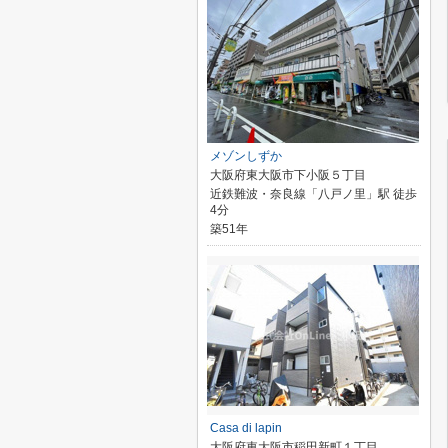
メゾンしずか
大阪府東大阪市下小阪５丁目
近鉄難波・奈良線「八戸ノ里」駅 徒歩
4分
築51年
Casa di lapin
大阪府東大阪市稲田新町１丁目