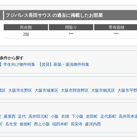
フジパレス長田サウス
の過去に掲載したお部屋
所在階
間取り
専有面積
2階
***
***
条件から探す
】学生向け物件特集
【賃貸】新築・築浅物件特集
成区
大阪市生野区
大阪市城東区
大阪市阿倍野区
大阪市鶴見区
大阪市平
堂
菱屋西
足代
高井田元町
小阪
衣摺
下小阪
岩田町
足代新町
高井田本
町
瓜生堂
俊徳町
西上小阪
稲田本町
長栄寺
森河内西