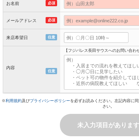
お名前
必須
メールアドレス
必須
来店希望日
任意
【フジパレス長田サウスへのお問い合わ
内容
任意
※
利用規約
及び
プライバシーポリシー
を必ずお読みください。左記内容に同
さい。
未入力項目がありま