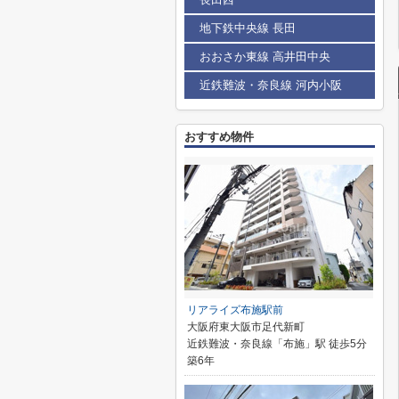
地下鉄中央線 長田
おおさか東線 高井田中央
近鉄難波・奈良線 河内小阪
おすすめ物件
リアライズ布施駅前
大阪府東大阪市足代新町
近鉄難波・奈良線「布施」駅 徒歩5分
築6年