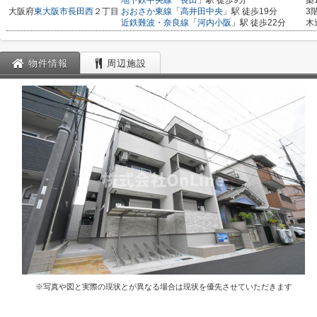
地下鉄中央線
「
長田
」駅 徒歩9分
築
大阪府
東大阪市
長田西
２丁目
おおさか東線
「
高井田中央
」駅 徒歩19分
3
近鉄難波・奈良線
「
河内小阪
」駅 徒歩22分
木
物件情報
周辺施設
※写真や図と実際の現状とが異なる場合は現状を優先させていただきます