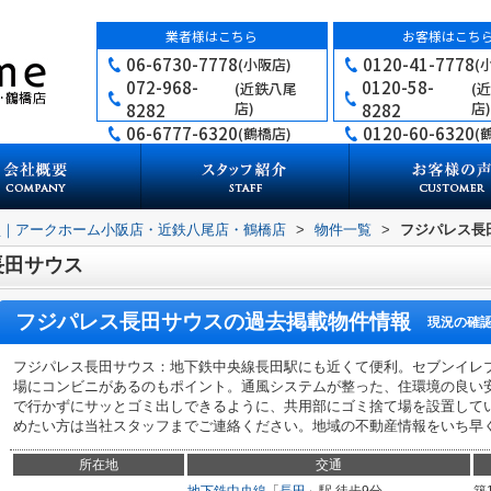
業者様はこちら
お客様はこち
06-6730-7778
0120-41-7778
(小阪店)
(
072-968-
0120-58-
(近鉄八尾
(
店)
店)
8282
8282
06-6777-6320
0120-60-6320
(鶴橋店)
(
買｜アークホーム小阪店・近鉄八尾店・鶴橋店
>
物件一覧
>
フジパレス長
長田サウス
フジパレス長田サウス
の過去掲載物件情報
現況の確
フジパレス長田サウス：地下鉄中央線長田駅にも近くて便利。セブンイレブ
場にコンビニがあるのもポイント。通風システムが整った、住環境の良い
で行かずにサッとゴミ出しできるように、共用部にゴミ捨て場を設置して
めたい方は当社スタッフまでご連絡ください。地域の不動産情報をいち早
所在地
交通