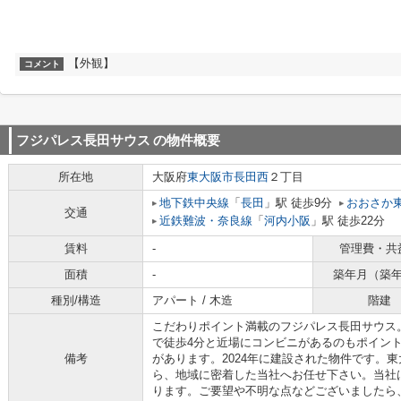
【外観】
コメント
フジパレス長田サウス
の物件概要
所在地
大阪府
東大阪市
長田西
２丁目
地下鉄中央線
「
長田
」駅 徒歩9分
おおさか
交通
近鉄難波・奈良線
「
河内小阪
」駅 徒歩22分
賃料
-
管理費・共
面積
-
築年月（築
種別/構造
アパート / 木造
階建
こだわりポイント満載のフジパレス長田サウス。
で徒歩4分と近場にコンビニがあるのもポイント
備考
があります。2024年に建設された物件です。
ら、地域に密着した当社へお任せ下さい。当社
ります。ご要望や不明な点などございましたら