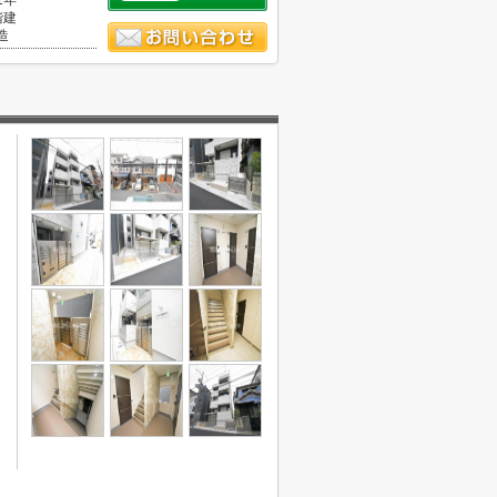
1年
階建
造