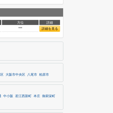
方位
詳細
***
詳細を見る
野区
大阪市中央区
八尾市
柏原市
通
中小阪
若江西新町
本庄
御厨栄町