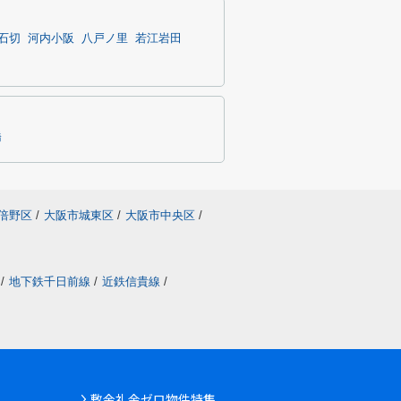
石切
河内小阪
八戸ノ里
若江岩田
橋
倍野区
/
大阪市城東区
/
大阪市中央区
/
/
地下鉄千日前線
/
近鉄信貴線
/
敷金礼金ゼロ物件特集