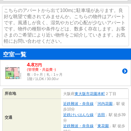
こちらのアパートから出て100mに駐車場があります。良
好な眺望で癒されてみませんか。こちらの物件はアパート
です。風通しが良く、湿気やカビの心配が少ないアパート
です。物件の種類や条件などは、数多く存在します。お客
さまのご希望により近い物件をご紹介していきます。お気
軽にお問い合わせください。
空室一覧
4.8
万
円
(管理費・共益費 -)
敷：0ヶ月｜礼：1ヶ月
1階 / 1LDK / 30.00㎡
所在地
大阪府
東大阪市
花園本町
２丁目
近鉄難波・奈良線
「
河内花園
」駅 徒
歩10分
近鉄けいはんな線
「
吉田
」駅 徒歩39
交通
分
近鉄難波・奈良線
「
東花園
」駅 徒歩