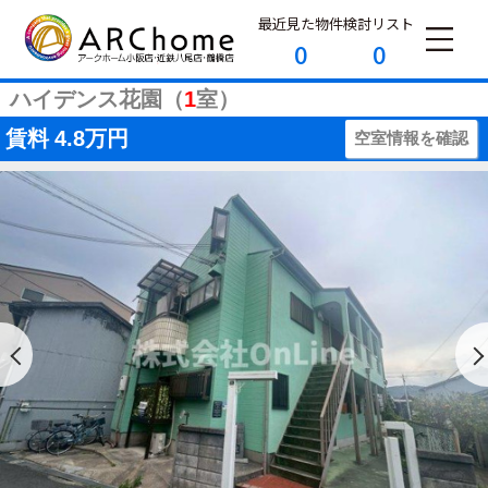
最近見た物件
検討リスト
0
0
ハイデンス花園（
1
室）
賃料
4.8万円
空室情報を確認