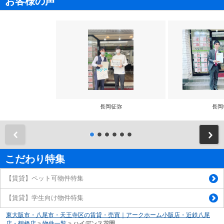
お客様の声
長岡征弥
長岡
前
こだわり特集
【賃貸】ペット可物件特集
【賃貸】学生向け物件特集
東大阪市・八尾市・天王寺区の賃貸・売買｜アークホーム小阪店・近鉄八尾
店・鶴橋店
>
物件一覧
>
ハイデンス花園