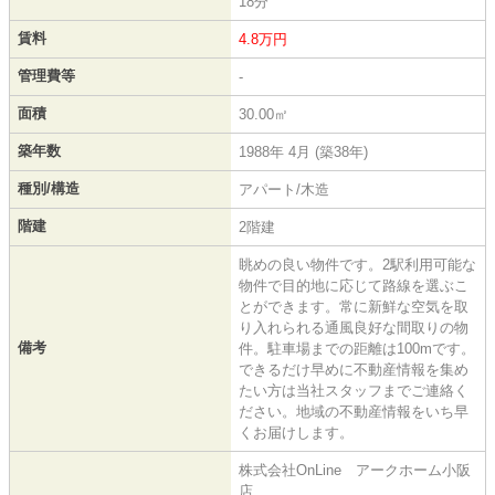
18分
賃料
4.8万円
管理費等
-
面積
30.00㎡
築年数
1988年 4月 (築38年)
種別/構造
アパート/木造
階建
2階建
眺めの良い物件です。2駅利用可能な
物件で目的地に応じて路線を選ぶこ
とができます。常に新鮮な空気を取
り入れられる通風良好な間取りの物
備考
件。駐車場までの距離は100mです。
できるだけ早めに不動産情報を集め
たい方は当社スタッフまでご連絡く
ださい。地域の不動産情報をいち早
くお届けします。
株式会社OnLine アークホーム小阪
店