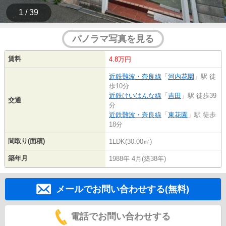
1 / 39
パノラマ写真を見る
賃料
4.8万円
近鉄難波・奈良線
「
河内花園
」駅 徒
歩10分
近鉄けいはんな線
「
吉田
」駅 徒歩39
交通
分
近鉄難波・奈良線
「
東花園
」駅 徒歩
18分
間取り(面積)
1LDK(30.00㎡)
築年月
1988年 4月(築38年)
メールでお問い合わせする(無料)
電話でお問い合わせする