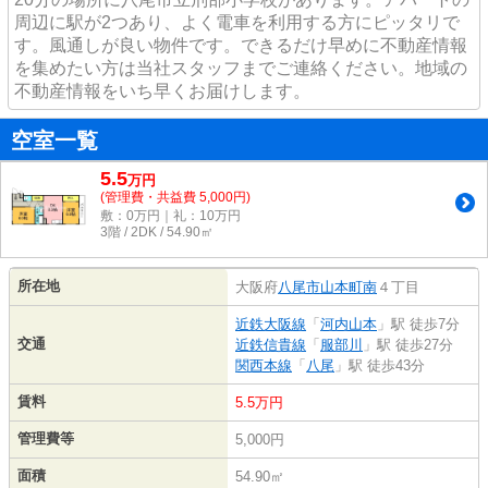
周辺に駅が2つあり、よく電車を利用する方にピッタリで
す。風通しが良い物件です。できるだけ早めに不動産情報
を集めたい方は当社スタッフまでご連絡ください。地域の
不動産情報をいち早くお届けします。
空室一覧
5.5
万
円
(管理費・共益費 5,000円)
敷：0万円｜礼：10万円
3階 / 2DK / 54.90㎡
所在地
大阪府
八尾市
山本町南
４丁目
近鉄大阪線
「
河内山本
」駅 徒歩7分
交通
近鉄信貴線
「
服部川
」駅 徒歩27分
関西本線
「
八尾
」駅 徒歩43分
賃料
5.5万円
管理費等
5,000円
面積
54.90㎡