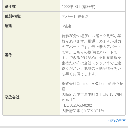
築年数
1990年 6月 (築36年)
種別/構造
アパート/鉄骨造
階建
3階建
徒歩20分の場所に八尾市立刑部小学
校があります。風通しのよさが魅力
のアパートです。最上階のアパート
です。こちらの物件はアパートで
備考
す。できるだけ早めに不動産情報を
集めたい方は当社スタッフまでご連
絡ください。地域の不動産情報をい
ち早くお届けします。
株式会社OnLine ARChome近鉄八尾
店
大阪府八尾市東本町３丁目6-13 WIN
取扱会社
ビル 1F
TEL:0120-58-8282
大阪府知事 (2) 第62741号
情報の見方