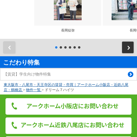
長岡征弥
長岡
前
こだわり特集
【賃貸】学生向け物件特集
東大阪市・八尾市・天王寺区の賃貸・売買｜アークホーム小阪店・近鉄八尾
店・鶴橋店
>
物件一覧
>
ドリーム７ハイツ
アークホーム小阪店にお問い合わせ
アークホーム近鉄八尾店にお問い合わせ