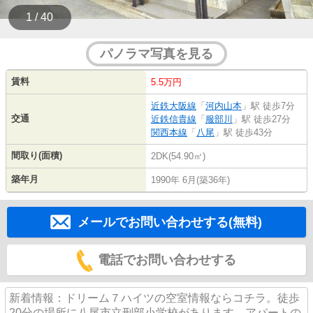
1 / 40
パノラマ写真を見る
賃料
5.5万円
近鉄大阪線
「
河内山本
」駅 徒歩7分
交通
近鉄信貴線
「
服部川
」駅 徒歩27分
関西本線
「
八尾
」駅 徒歩43分
間取り(面積)
2DK(54.90㎡)
築年月
1990年 6月(築36年)
メールでお問い合わせする(無料)
電話でお問い合わせする
新着情報：ドリーム７ハイツの空室情報ならコチラ。徒歩
20分の場所に八尾市立刑部小学校があります。アパートの