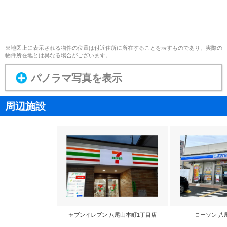
※地図上に表示される物件の位置は付近住所に所在することを表すものであり、実際の
物件所在地とは異なる場合がございます。
パノラマ写真を表示
周辺施設
セブンイレブン 八尾山本町1丁目店
ローソン 八