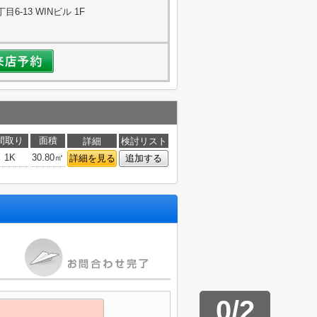
-13 WINビル 1F
間取り
面積
詳細
検討リスト
1K
30.80㎡
詳細を見る
追加する
0
/
2