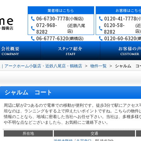
業者様はこちら
お客様はこち
06-6730-7778
0120-41-7778
(小阪店)
(
072-968-
0120-58-
(近鉄八尾
(
店)
店)
8282
8282
06-6777-6320
0120-60-6320
(鶴橋店)
(
買｜アークホーム小阪店・近鉄八尾店・鶴橋店
>
物件一覧
>
シャルム コ
シャルム コート
周辺に駅が2つあるので電車での移動が便利です。徒歩3分で駅にアクセス
坦なのは、ランニングをする上で抑えたいポイントですね。こちらの物件
情報のことなら、地域に密着した当社へお任せ下さい。当社は、多種多様
や不明な点などございましたら、お気軽にご連絡下さい。
所在地
交通