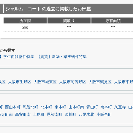
シャルム コート
の過去に掲載したお部屋
所在階
間取り
専有面積
2階
***
***
から探す
】学生向け物件特集
【賃貸】新築・築浅物件特集
成区
大阪市生野区
大阪市城東区
大阪市阿倍野区
大阪市鶴見区
大阪市平
町
西山本町
恩智北町
北本町
東本町
山本町南
青山町
南本町
久宝寺
山
万寺町南
高安町南
上尾町
恩智南町
渋川町
八尾木北
小阪合町