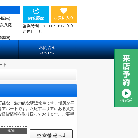
ら
お気に入り
小阪店)
閲覧履歴
近鉄八尾
営業時間：9：00～19：００
定休日：無
鶴橋店)
ート
可能な、魅力的な駅近物件です。場所が平
はアパートです。八尾市エリアにある賃貸
な賃貸情報を取り扱っております。ご要望
建物
空室情報へ