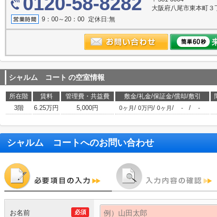
0120-58-8282
大阪府八尾市東本町３丁目6
9：00～20：00 定休日:無
シャルム コート
の空室情報
所在階
賃料
管理費・共益費
敷金/礼金/保証金/償却/敷引
3階
6.25万円
5,000円
/
/
/
/
0ヶ月
0万円
0ヶ月
-
-
シャルム コート
へのお問い合わせ
お名前
必須