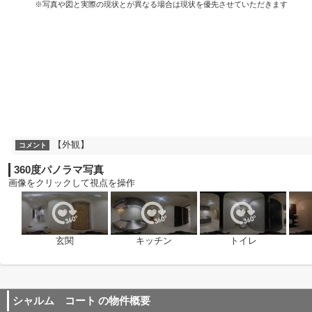
※写真や図と実際の現状とが異なる場合は現状を優先させていただきます
【外観】
コメント
360度パノラマ写真
画像をクリックして視点を操作
玄関
キッチン
トイレ
シャルム コート
の物件概要