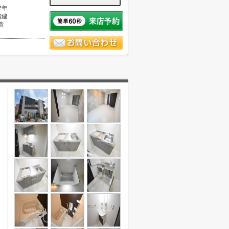
2年
階建
造