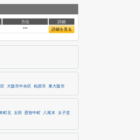
方位
詳細
***
詳細を見る
野区
大阪市中央区
柏原市
東大阪市
本町北
太田
恩智中町
八尾木
太子堂