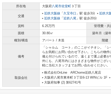
所在地
大阪府
八尾市
佐堂町
３丁目
近鉄大阪線
「
久宝寺口
」駅 徒歩3分
近鉄大
交通
近鉄大阪線
「
近鉄八尾
」駅 徒歩20分
賃料
6.25万円
管理費・共
面積
30.80㎡
築年月（築
種別/構造
アパート / 木造
階建
「シャルム コート」のここがイチオシ。「シ
らお気軽にお問い合わせ下さい。こちらの物件
備考
備え付けられているので、遠くまで運ぶ必要が
外にも、八尾市内にはさまざまな物件がござい
軽に当社スタッフまでお問い合わせください。
株式会社OnLine ARChome近鉄八尾店
大阪府八尾市東本町３丁目6-13 WINビル 1F
取扱会社
大阪府知事 (2) 第62741号