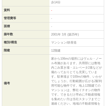
歩14分
賃料
-
管理費等
-
面積
-
築年数
2001年 3月 (築25年)
種別/構造
マンション/鉄骨造
階建
12階建
家から106mの場所にはヴェル・ノー
ル布施があります。共用部には敷地
内ごみ置き場・エレベータ2基などが
備わっておりとても充実していま
す。駐車場まで100mの物件、いかが
でしょうか。行動範囲が広がる2駅利
備考
用可能な物件です。地上12階建ての
マンションは、弊社イチオシの物件
です。できるだけ早めに不動産情報
を集めたい方は当社スタッフまでご
連絡ください。地域の不動産情報を