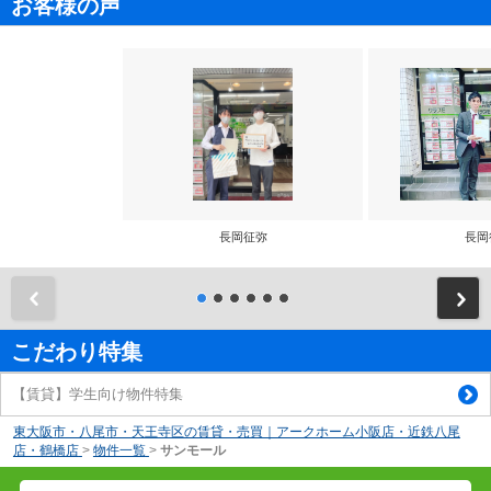
お客様の声
長岡征弥
長岡
前
こだわり特集
【賃貸】学生向け物件特集
東大阪市・八尾市・天王寺区の賃貸・売買｜アークホーム小阪店・近鉄八尾
店・鶴橋店
>
物件一覧
>
サンモール