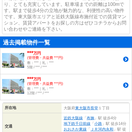
り、とても充実しています。駐車場までの距離は100mで
す。駅まで徒歩4分の立地が魅力的な、利便性の高い物件
です。東大阪市エリアと近鉄大阪線布施付近での賃貸マン
ション、賃貸アパートをお探しの方はぜひコチラからお問
い合わせやご連絡を下さい。
過去掲載物件一覧
***
万円
(管理費・共益費 ***円)
敷：***｜礼：***
5階 / *** / ***
***
万円
(管理費・共益費 ***円)
敷：***｜礼：***
12階 / *** / ***
所在地
大阪府
東大阪市
長堂
１丁目
近鉄大阪線
「
布施
」駅 徒歩4分
地下鉄千日前線
「
小路
」駅 徒歩14分
交通
おおさか東線
「
ＪＲ河内永和
」駅 徒