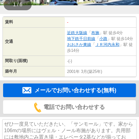
1 / 6
賃料
-
近鉄大阪線
「
布施
」駅 徒歩4分
地下鉄千日前線
「
小路
」駅 徒歩14分
交通
おおさか東線
「
ＪＲ河内永和
」駅 徒
歩14分
間取り(面積)
-(-)
築年月
2001年 3月(築25年)
メールでお問い合わせする(無料)
電話でお問い合わせする
ぜひ一度見ていただきたい、「サンモール」です。家から
106mの場所にはヴェル・ノール布施があります。共用部
には敷地内ごみ置き場・エレベータ2基などが揃ってお